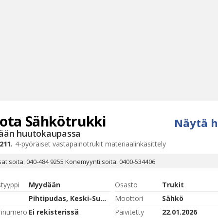
ota
Sähkötrukki
Näytä h
Haku
ään huutokaupassa
Tyh
211.
4-pyöräiset vastapainotrukit materiaalinkäsittely
at soita: 040-484 9255 Konemyynti soita: 0400-534406
styyppi
Myydään
Osasto
Trukit
Pihtipudas, Keski-Suomi
Moottori
Sähkö
rinumero
Ei rekisterissä
Päivitetty
22.01.2026