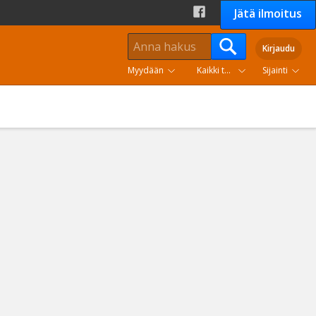
Jätä ilmoitus
Kirjaudu
Myydään
Kaikki tuoteryhmät
Sijainti