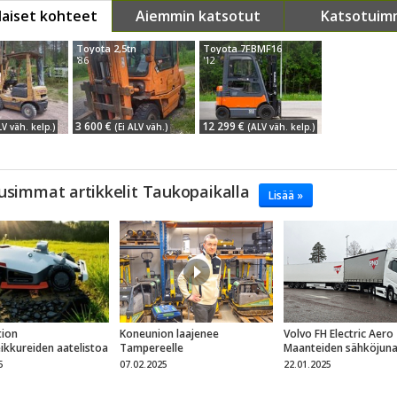
aiset kohteet
Aiemmin katsotut
Katsotuim
Toyota 2,5tn
Toyota 7FBMF16
'86
'12
3 600 €
12 299 €
LV väh. kelp.)
(Ei ALV väh.)
(ALV väh. kelp.)
usimmat artikkelit Taukopaikalla
Lisää »
ion
Koneunion laajenee
Volvo FH Electric Aero
eikkureiden aatelistoa
Tampereelle
Maanteiden sähköjun
5
07.02.2025
22.01.2025