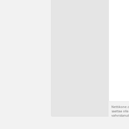
Nettikone.c
saattaa oll
vahvistanut