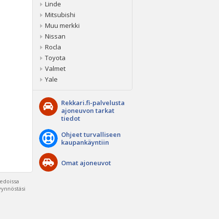
Linde
Mitsubishi
Muu merkki
Nissan
Rocla
Toyota
Valmet
Yale
Rekkari.fi-palvelusta
ajoneuvon tarkat
tiedot
Ohjeet turvalliseen
kaupankäyntiin
Omat ajoneuvot
iedoissa
pyynnöstäsi