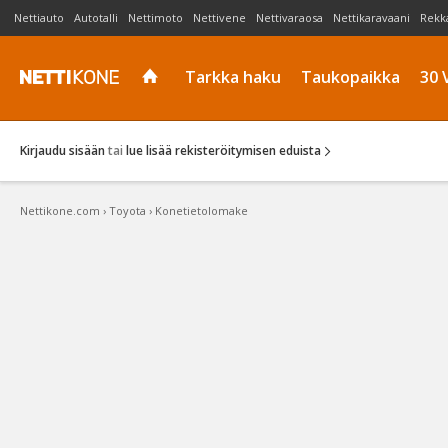
Nettiauto
Autotalli
Nettimoto
Nettivene
Nettivaraosa
Nettikaravaani
Rekk
Tarkka haku
Taukopaikka
30 
Kirjaudu sisään
tai
lue lisää rekisteröitymisen eduista
Nettikone.com
›
Toyota
›
Konetietolomake