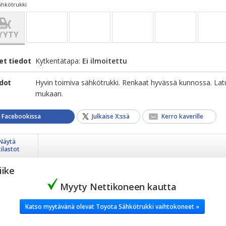
ähkötrukki
et tiedot
Kytkentätapa:
Ei ilmoitettu
edot
Hyvin toimiva sähkötrukki. Renkaat hyvässä kunnossa. Latu
mukaan.
a Facebookissa
Julkaise X:ssä
Kerro kaverille
Näytä
tilastot
iike
Myyty Nettikoneen kautta
Katso myytävänä olevat Toyota Sähkötrukki vaihtokoneet »