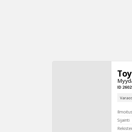
Toy
Myyd
ID
2602
Varaos
Ilmoitu
Sijainti
Rekiste