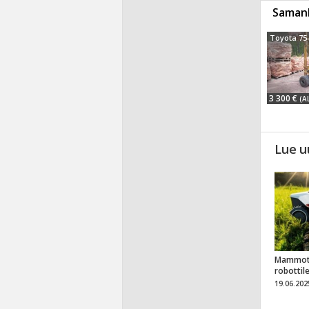
Samanl
Toyota 75
3 300 €
(A
Lue u
Mammot
robottil
19.06.202