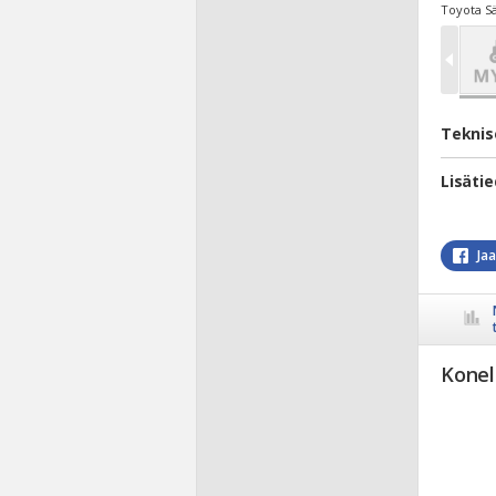
Toyota S
Teknis
Lisäti
Ja
Konel