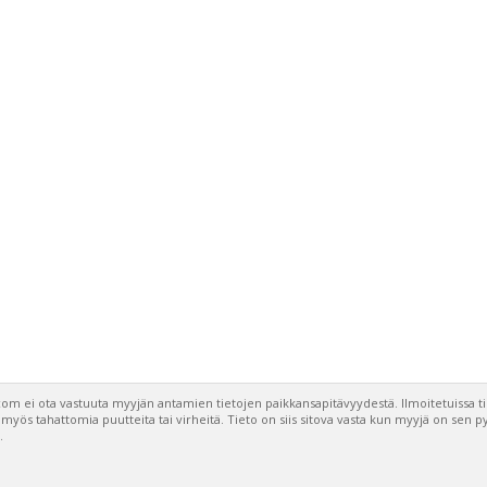
om ei ota vastuuta myyjän antamien tietojen paikkansapitävyydestä. Ilmoitetuissa t
a myös tahattomia puutteita tai virheitä. Tieto on siis sitova vasta kun myyjä on sen 
.