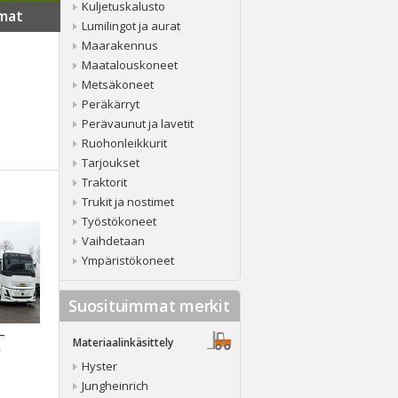
Kuljetuskalusto
mat
Lumilingot ja aurat
Maarakennus
Maatalouskoneet
Metsäkoneet
Peräkärryt
Perävaunut ja lavetit
Ruohonleikkurit
Tarjoukset
Traktorit
Trukit ja nostimet
Työstökoneet
Vaihdetaan
Ympäristökoneet
Suosituimmat merkit
 –
Materiaalinkäsittely
a
Hyster
Jungheinrich