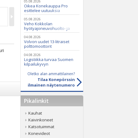
05.08.2026
Oikea Konekauppa Pro
esittelee uutuuksia
ammattikäyttöön
05.08.2026
Veho Kokkolan
hyötyajoneuvohuolto- ja
varaosatoiminnot Q2 Service
Oy:lle lokakuussa
04.08.2026
Volvon uudet 13-litraiset
polttomoottorit
ri
04.08.2026
Logistiikka turvaa Suomen
kilpailukyvyn
Oletko alan ammattilainen?
Tilaa Konepörssin
ilmainen näytenumero
Pikalinkit
Kauhat
Kaivinkoneet
Katsotuimmat
Konevideot