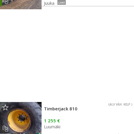
Juuka
LIIKE
(ALV VÄH. KELP.)
Timberjack 810
1 255 €
Luumäki