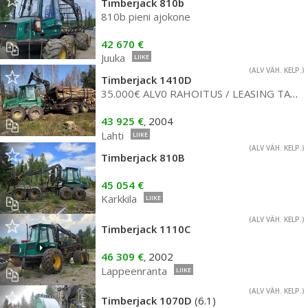
Timberjack 810b
810b pieni ajokone
42 670 €
Juuka
LIIKE
(ALV VÄH. KELP.)
Timberjack 1410D
35.000€ ALV0 RAHOITUS / LEASING TARJOLLA! PALJON KUNNOSTETTU * SUORAAN TÖIHIN
43 925 €
2004
,
Lahti
LIIKE
(ALV VÄH. KELP.)
Timberjack 810B
45 054 €
Karkkila
LIIKE
(ALV VÄH. KELP.)
Timberjack 1110C
46 309 €
2002
,
Lappeenranta
LIIKE
(ALV VÄH. KELP.)
Timberjack 1070D
(6.1)