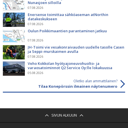
Nunasjoen silloilla
07.08.2026
Enersense toimittaa sähköaseman atNorthin
datakeskukseen
07.08.2026
Oulun Poikkimaantien parantaminen jatkuu
07.08.2026
JH-Toimi vie vesakonraivauden uudelle tasolle Casen
ja Seppi-murskaimen avulla
07.08.2026
Veho Kokkolan hyötyajoneuvohuolto- ja
varaosatoiminnot Q2 Service Oy:lle lokakuussa
05.08.2026
Oletko alan ammattilainen?
Tilaa Konepörssin ilmainen näytenumero
SIVUN ALKUUN