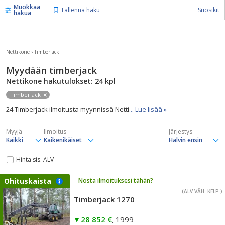
Muokkaa
Tallenna haku
Suosikit
hakua
Nettikone
›
Timberjack
Myydään timberjack
Nettikone hakutulokset: 24
kpl
Timberjack
24 Timberjack ilmoitusta myynnissä Netti
... Lue lisää »
Myyjä
Ilmoitus
Järjestys
Hinta sis. ALV
Ohituskaista
Nosta ilmoituksesi tähän?
(ALV VÄH. KELP.)
Timberjack 1270
28 852 €
1999
,