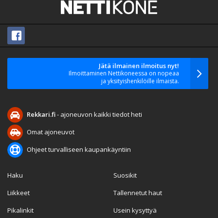
Jätä ilmainen ilmoitus nyt!
Ilmoittaminen Nettikoneessa on nopeaa
ja yksityishenkilöille ilmaista.
Rekkari.fi
- ajoneuvon kaikki tiedot heti
Omat ajoneuvot
Ohjeet turvalliseen kaupankäyntiin
Haku
Suosikit
Liikkeet
Tallennetut haut
Pikalinkit
Usein kysyttyä