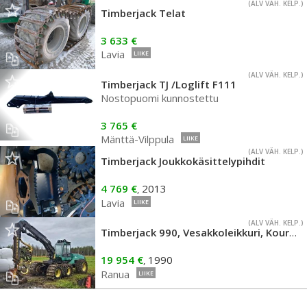
(ALV VÄH. KELP.)
Timberjack Telat
3 633 €
Lavia
LIIKE
(ALV VÄH. KELP.)
Timberjack TJ /Loglift F111
Nostopuomi kunnostettu
3 765 €
Mänttä-Vilppula
LIIKE
(ALV VÄH. KELP.)
Timberjack Joukkokäsittelypihdit
4 769 €
2013
,
Lavia
LIIKE
(ALV VÄH. KELP.)
Timberjack 990, Vesakkoleikkuri, Koura
(6
19 954 €
1990
,
Ranua
LIIKE