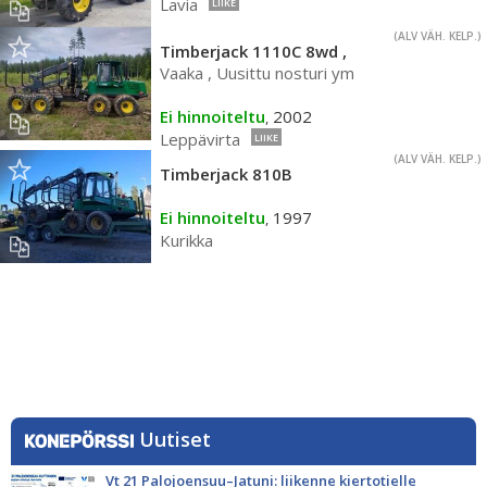
Lavia
LIIKE
(ALV VÄH. KELP.)
Timberjack 1110C 8wd ,
Vaaka , Uusittu nosturi ym
Ei hinnoiteltu
2002
,
Leppävirta
LIIKE
(ALV VÄH. KELP.)
Timberjack 810B
Ei hinnoiteltu
1997
,
Kurikka
Uutiset
Vt 21 Palojoensuu–Jatuni: liikenne kiertotielle