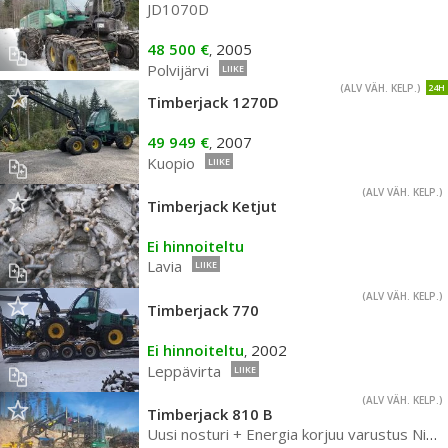
JD1070D
48 500 €
2005
,
Polvijärvi
LIIKE
(ALV VÄH. KELP.)
24H
Timberjack 1270D
49 949 €
2007
,
Kuopio
LIIKE
(ALV VÄH. KELP.)
Timberjack Ketjut
Ei hinnoiteltu
Lavia
LIIKE
(ALV VÄH. KELP.)
Timberjack 770
Ei hinnoiteltu
2002
,
Leppävirta
LIIKE
(ALV VÄH. KELP.)
Timberjack 810 B
Uusi nosturi + Energia korjuu varustus Nisula