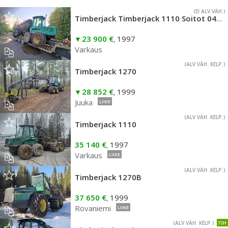
(EI ALV VÄH.)
Timberjack Timberjack 1110 Soitot 0401650402
23 900 €
1997
,
Varkaus
(ALV VÄH. KELP.)
Timberjack 1270
28 852 €
1999
,
Juuka
LIIKE
(ALV VÄH. KELP.)
Timberjack 1110
35 140 €
1997
,
Varkaus
LIIKE
(ALV VÄH. KELP.)
Timberjack 1270B
37 650 €
1999
,
Rovaniemi
LIIKE
(ALV VÄH. KELP.)
72H