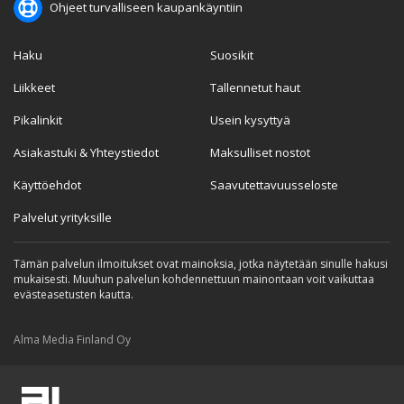
Ohjeet turvalliseen kaupankäyntiin
Haku
Suosikit
Liikkeet
Tallennetut haut
Pikalinkit
Usein kysyttyä
Asiakastuki & Yhteystiedot
Maksulliset nostot
Käyttöehdot
Saavutettavuusseloste
Palvelut yrityksille
Tämän palvelun ilmoitukset ovat mainoksia, jotka näytetään sinulle hakusi
mukaisesti. Muuhun palvelun kohdennettuun mainontaan voit vaikuttaa
evästeasetusten kautta.
Alma Media Finland Oy