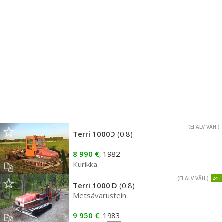
(EI ALV VÄH.)
Terri 1000D
(0.8)
8 990 €
1982
,
Kurikka
(EI ALV VÄH.)
24H
Terri 1000 D
(0.8)
Metsävarustein
9 950 €
1983
,