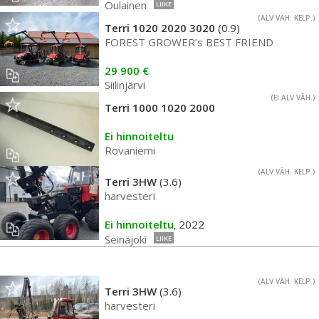
Oulainen
LIIKE
(ALV VÄH. KELP.)
Terri 1020 2020 3020
(0.9)
FOREST GROWER’s BEST FRIEND
29 900 €
Siilinjärvi
(EI ALV VÄH.)
Terri 1000 1020 2000
Ei hinnoiteltu
Rovaniemi
(ALV VÄH. KELP.)
Terri 3HW
(3.6)
harvesteri
Ei hinnoiteltu
2022
,
Seinäjoki
LIIKE
(ALV VÄH. KELP.)
Terri 3HW
(3.6)
harvesteri