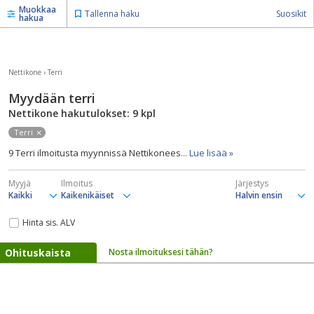
Muokkaa
Tallenna haku
Suosikit
hakua
Nettikone
›
Terri
Myydään terri
Nettikone hakutulokset: 9
kpl
Terri
9 Terri ilmoitusta myynnissä Nettikonees
... Lue lisää »
Myyjä
Ilmoitus
Järjestys
Hinta sis. ALV
Ohituskaista
Nosta ilmoituksesi tähän?