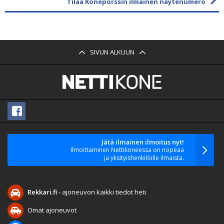
Tilaa Konepörssin ilmainen näytenumero
SIVUN ALKUUN
Jätä ilmainen ilmoitus nyt!
Ilmoittaminen Nettikoneessa on nopeaa
ja yksityishenkilöille ilmaista.
Rekkari.fi
- ajoneuvon kaikki tiedot heti
Omat ajoneuvot