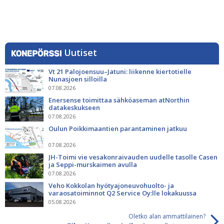
Uutiset
Vt 21 Palojoensuu–Jatuni: liikenne kiertotielle
Nunasjoen silloilla
07.08.2026
Enersense toimittaa sähköaseman atNorthin
datakeskukseen
07.08.2026
Oulun Poikkimaantien parantaminen jatkuu
07.08.2026
JH-Toimi vie vesakonraivauden uudelle tasolle Casen
ja Seppi-murskaimen avulla
07.08.2026
Veho Kokkolan hyötyajoneuvohuolto- ja
varaosatoiminnot Q2 Service Oy:lle lokakuussa
05.08.2026
Oletko alan ammattilainen?