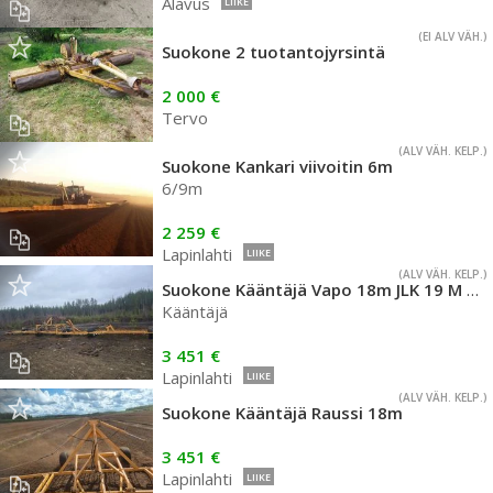
Alavus
LIIKE
(EI ALV VÄH.)
Suokone 2 tuotantojyrsintä
2 000 €
Tervo
(ALV VÄH. KELP.)
Suokone Kankari viivoitin 6m
6/9m
2 259 €
Lapinlahti
LIIKE
(ALV VÄH. KELP.)
Suokone Kääntäjä Vapo 18m JLK 19 M monisato
Kääntäjä
3 451 €
Lapinlahti
LIIKE
(ALV VÄH. KELP.)
Suokone Kääntäjä Raussi 18m
3 451 €
Lapinlahti
LIIKE