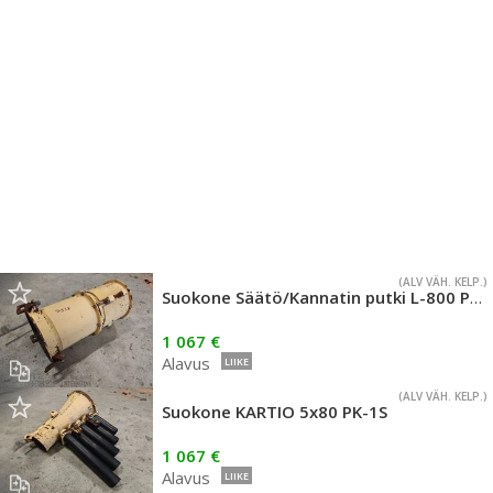
(ALV VÄH. KELP.)
Suokone Säätö/Kannatin putki L-800 PK-1S
1 067 €
Alavus
LIIKE
(ALV VÄH. KELP.)
Suokone KARTIO 5x80 PK-1S
1 067 €
Alavus
LIIKE