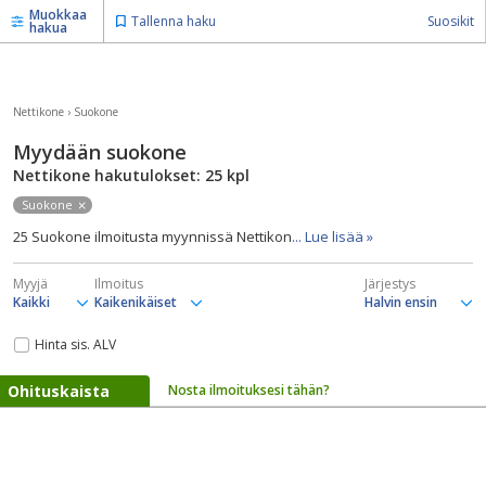
Muokkaa
Tallenna haku
Suosikit
hakua
Nettikone
›
Suokone
Myydään suokone
Nettikone hakutulokset: 25
kpl
Suokone
25 Suokone ilmoitusta myynnissä Nettikon
... Lue lisää »
Myyjä
Ilmoitus
Järjestys
Hinta sis. ALV
Ohituskaista
Nosta ilmoituksesi tähän?