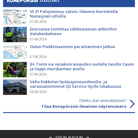
Vt 21 Palojoensuu–Jatuni: liikenne kiertotielle
Nunasjoen silloilla
07.08.2026
Enersense toimittaa sähköaseman atNorthin
datakeskukseen
07.08.2026
Oulun Poikkimaantien parantaminen jatkuu
07.08.2026
JH-Toimi vie vesakonraivauden uudelle tasolle Casen
ja Seppi-murskaimen avulla
07.08.2026
Veho Kokkolan hyötyajoneuvohuolto- ja
varaosatoiminnot Q2 Service Oy:lle lokakuussa
05.08.2026
Oletko alan ammattilainen?
Tilaa Konepörssin ilmainen näytenumero
SIVUN ALKUUN