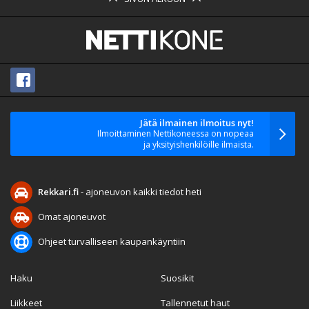
Jätä ilmainen ilmoitus nyt!
Ilmoittaminen Nettikoneessa on nopeaa
ja yksityishenkilöille ilmaista.
Rekkari.fi
- ajoneuvon kaikki tiedot heti
Omat ajoneuvot
Ohjeet turvalliseen kaupankäyntiin
Haku
Suosikit
Liikkeet
Tallennetut haut