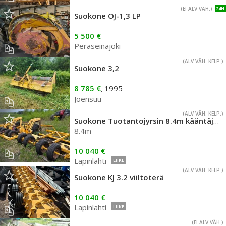
(EI ALV VÄH.)
24H
Suokone OJ-1,3 LP
5 500 €
Peräseinäjoki
(ALV VÄH. KELP.)
Suokone 3,2
8 785 €
1995
,
Joensuu
(ALV VÄH. KELP.)
Suokone Tuotantojyrsin 8.4m kääntäjällä varustettu
8.4m
10 040 €
Lapinlahti
LIIKE
(ALV VÄH. KELP.)
Suokone KJ 3.2 viiltoterä
10 040 €
Lapinlahti
LIIKE
(EI ALV VÄH.)