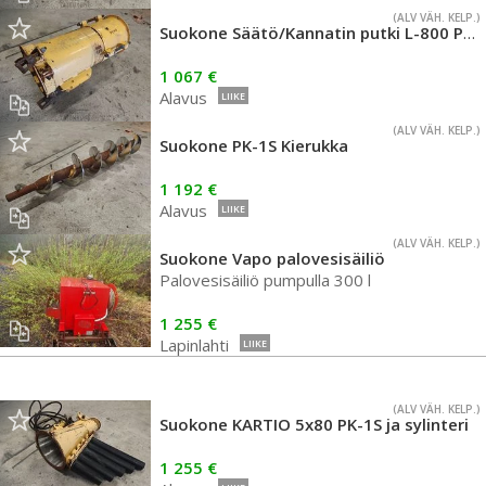
(ALV VÄH. KELP.)
Suokone Säätö/Kannatin putki L-800 PK-1S
1 067 €
Alavus
LIIKE
(ALV VÄH. KELP.)
Suokone PK-1S Kierukka
1 192 €
Alavus
LIIKE
(ALV VÄH. KELP.)
Suokone Vapo palovesisäiliö
Palovesisäiliö pumpulla 300 l
1 255 €
Lapinlahti
LIIKE
(ALV VÄH. KELP.)
Suokone KARTIO 5x80 PK-1S ja sylinteri
1 255 €