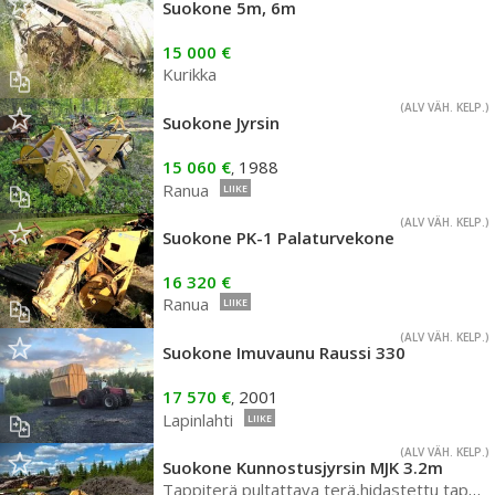
Suokone 5m, 6m
15 000 €
Kurikka
(ALV VÄH. KELP.)
Suokone Jyrsin
15 060 €
1988
,
Ranua
LIIKE
(ALV VÄH. KELP.)
Suokone PK-1 Palaturvekone
16 320 €
Ranua
LIIKE
(ALV VÄH. KELP.)
Suokone Imuvaunu Raussi 330
17 570 €
2001
,
Lapinlahti
LIIKE
(ALV VÄH. KELP.)
Suokone Kunnostusjyrsin MJK 3.2m
Tappiterä pultattava terä,hidastettu tappiterälle