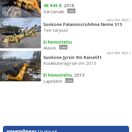
48 945 €
2018
,
Kärsämäki
LIIKE
(ALV VÄH. KELP.)
Suokone Palannostohihna Neme S15
Tee tarjous!
Ei hinnoiteltu
Alavus
LIIKE
(ALV VÄH. KELP.)
Suokone Jyrsin 9m Raiselift
Koukkuteräjyrsin vm 2015
Ei hinnoiteltu
2015
,
Lapinlahti
LIIKE
Uutiset