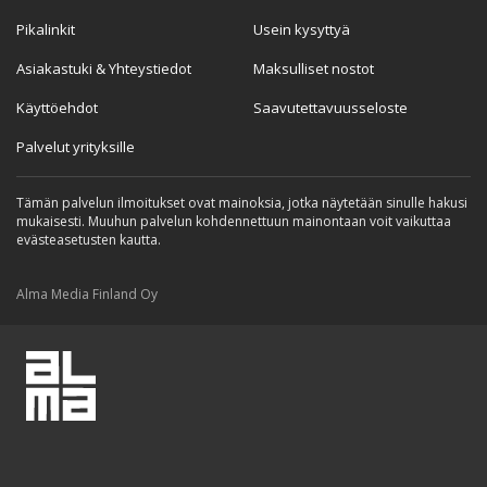
Pikalinkit
Usein kysyttyä
Asiakastuki & Yhteystiedot
Maksulliset nostot
Käyttöehdot
Saavutettavuusseloste
Palvelut yrityksille
Tämän palvelun ilmoitukset ovat mainoksia, jotka näytetään sinulle hakusi
mukaisesti. Muuhun palvelun kohdennettuun mainontaan voit vaikuttaa
evästeasetusten kautta.
Alma Media Finland Oy