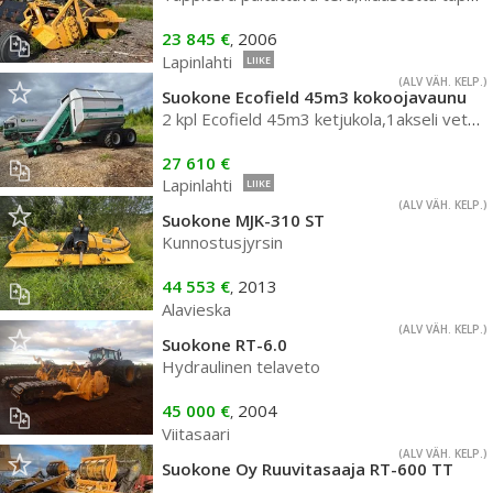
23 845 €
2006
,
Lapinlahti
LIIKE
(ALV VÄH. KELP.)
Suokone Ecofield 45m3 kokoojavaunu
2 kpl Ecofield 45m3 ketjukola,1akseli vetävä
27 610 €
Lapinlahti
LIIKE
(ALV VÄH. KELP.)
Suokone MJK-310 ST
Kunnostusjyrsin
44 553 €
2013
,
Alavieska
(ALV VÄH. KELP.)
Suokone RT-6.0
Hydraulinen telaveto
45 000 €
2004
,
Viitasaari
(ALV VÄH. KELP.)
Suokone Oy Ruuvitasaaja RT-600 TT