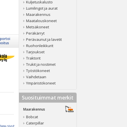
Kuljetuskalusto
Lumilingot ja aurat
Maarakennus
Maatalouskoneet
Metsäkoneet
Peräkärryt
portoi
Perävaunut ja lavetit
moitus
Ruohonleikkurit
Tarjoukset
Traktorit
Trukit ja nostimet
Työstökoneet
Vaihdetaan
Ympäristökoneet
Suosituimmat merkit
Maarakennus
Bobcat
Caterpillar
ww-sivut