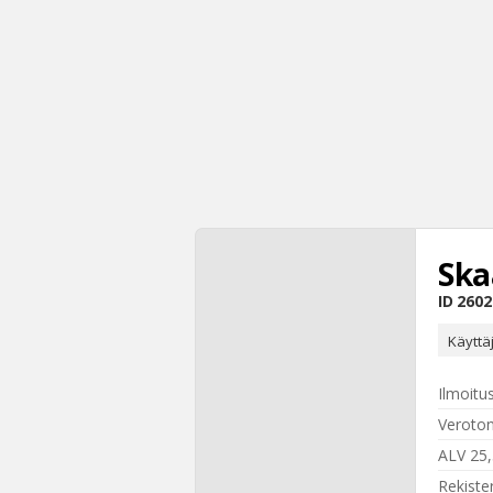
Ska
ID
2602
Käyttä
Ilmoitu
Veroton
ALV 25
Rekiste