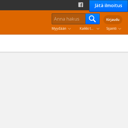
Jätä ilmoitus
Kirjaudu
Myydään
Kaikki tuoteryhmät
Sijainti