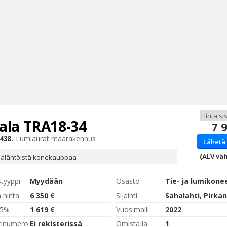
ala
TRA18-34
7 
Haku
438.
Lumiaurat maarakennus
Lähetä 
Tyh
(ALV väh
jälähtöistä konekauppaa
styyppi
Myydään
Osasto
Tie- ja lumikone
 hinta
6 350 €
Sijainti
Sahalahti, Pirk
,5%
1 619 €
Vuosimalli
2022
rinumero
Ei rekisterissä
Omistajia
1