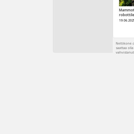
Mammot
robottil
19.06.202
Nettikone.c
saattaa oll
vahvistanut