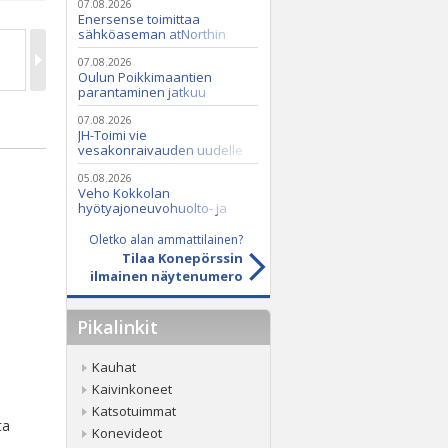
07.08.2026
Enersense toimittaa
sähköaseman atNorthin
datakeskukseen
07.08.2026
Oulun Poikkimaantien
parantaminen jatkuu
07.08.2026
JH-Toimi vie
vesakonraivauden uudelle
tasolle Casen ja Seppi-
murskaimen avulla
05.08.2026
Veho Kokkolan
hyötyajoneuvohuolto- ja
varaosatoiminnot Q2 Service
Oy:lle lokakuussa
Oletko alan ammattilainen?
Tilaa Konepörssin
ilmainen näytenumero
Pikalinkit
Kauhat
Kaivinkoneet
Katsotuimmat
ta
Konevideot