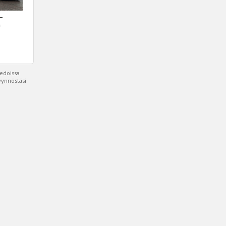
 –
a
iedoissa
pyynnöstäsi