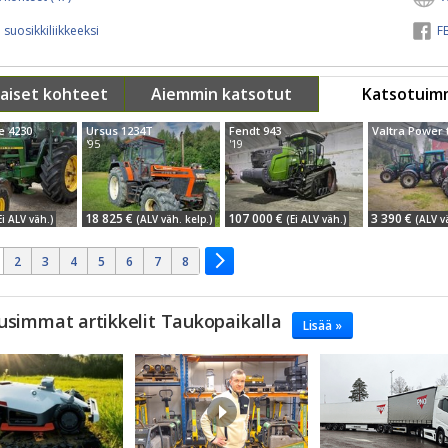
 suosikkiliikkeeksi
FB
aiset kohteet
Aiemmin katsotut
Katsotuim
e 4230
Ursus 1234T
Fendt 943
'95
'19
18 825 €
107 000 €
3 390 €
Ei ALV väh.)
(ALV väh. kelp.)
(Ei ALV väh.)
(ALV v
2
3
4
5
6
7
8
usimmat artikkelit Taukopaikalla
Lisää »