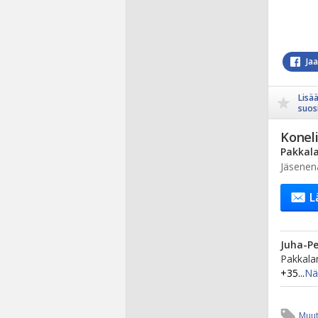
Ja
Lisä
suosi
Koneli
Pakkala
Jäsenen
L
Juha-P
Pakkalan
+35...
Nä
Muut