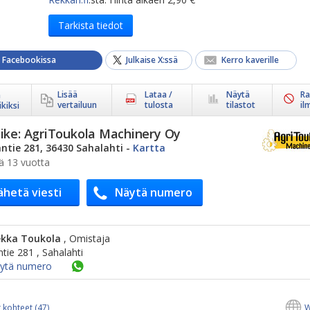
Tarkista tiedot
a Facebookissa
Julkaise X:ssä
Kerro kaverille
Lisää
Lataa /
Näytä
Ra
ä
vertailuun
tulosta
tilastot
il
kiksi
ike:
AgriToukola Machinery Oy
ntie 281, 36430 Sahalahti
-
Kartta
ä 13 vuotta
ähetä viesti
Näytä numero
ekka Toukola
, Omistaja
tie 281 , Sahalahti
ytä numero
 kohteet (47)
W