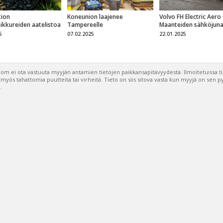
ion
Koneunion laajenee
Volvo FH Electric Aero
eikkureiden aatelistoa
Tampereelle
Maanteiden sähköjun
5
07.02.2025
22.01.2025
om ei ota vastuuta myyjän antamien tietojen paikkansapitävyydestä. Ilmoitetuissa t
a myös tahattomia puutteita tai virheitä. Tieto on siis sitova vasta kun myyjä on sen 
.