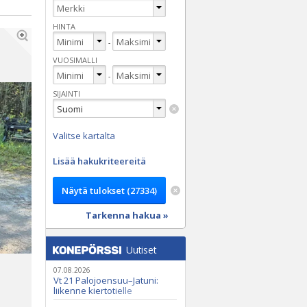
HINTA
-
VUOSIMALLI
-
SIJAINTI
Valitse kartalta
Lisää hakukriteereitä
Tarkenna hakua »
Uutiset
07.08.2026
Vt 21 Palojoensuu–Jatuni:
liikenne kiertotielle
Nunasjoen silloilla