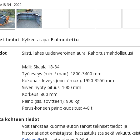
A18-34 - 2022
et tiedot
Kytkentätapa:
Ei ilmoitettu
edot
Siisti, lähes uudenveroinen aura! Rahoitusmahdollisuus!
Malli: Skaala 18-34
Työleveys (min. / max.): 1800-3400 mm
Kokonais-leveys (min. / max.): 1950-3550 mm
Siiven hyöty-pituus: 1000 mm
Korkeus: 800 mm
Paino (sis. sovitteen): 900 kg
Perus-koneen paino-suositus: 4-8 t
ta kohteen tiedot
Voit tarkistaa kuorma-auton tarkat tekniset tiedot ja
historiatiedot omistajista, katsastuksista sekä vakuutuksis
Rekkari.fi
:stä. Hinta alkaen 2,90 €