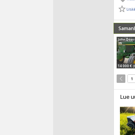
Lisää
Samanl
John Deer
'79
14 000 €
(
1
Lue u