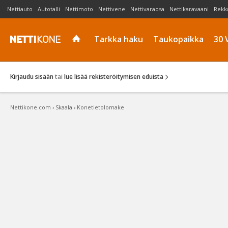
Nettiauto
Autotalli
Nettimoto
Nettivene
Nettivaraosa
Nettikaravaani
Rekk
Tarkka haku
Taukopaikka
30 
Kirjaudu sisään
tai
lue lisää rekisteröitymisen eduista
Nettikone.com
›
Skaala
›
Konetietolomake