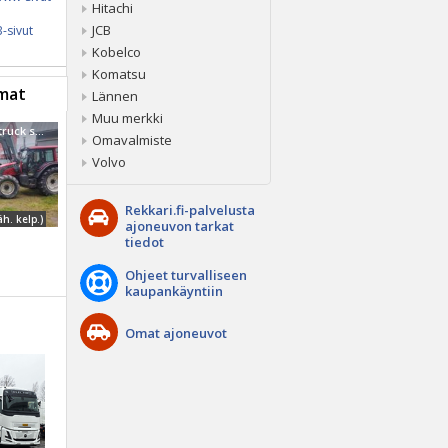
Hitachi
JCB
-sivut
Kobelco
Komatsu
mat
Lännen
Muu merkki
Valtra Power truck show kaupoille
Omavalmiste
Volvo
Rekkari.fi-palvelusta
äh. kelp.)
ajoneuvon tarkat
tiedot
Ohjeet turvalliseen
kaupankäyntiin
Omat ajoneuvot