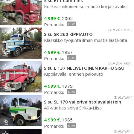
Sisu E11 Cummins
Korkearunkoinen sora-auto korjattavaksi
4 999 €
2005
,
Pomarkku
LIIKE
(ALV VÄH. KELP.)
Sisu SR 260 KIPPIAUTO
Klassikko työjuhta ilman mustia laatikoita
4 999 €
1987
,
Pomarkku
LIIKE
(ALV VÄH. KELP.)
Sisu L 137 NELIVETOINEN KARHU SISU
Kippilavalla, entinen paloauto
4 999 €
1979
,
Pomarkku
LIIKE
(EI ALV VÄH.)
Sisu SL 170 vaijerivaihtolavalaittein
40-vuotias soiva Sirkka-Liisa
4 999 €
1985
,
Pomarkku
LIIKE
(EI ALV VÄH.)