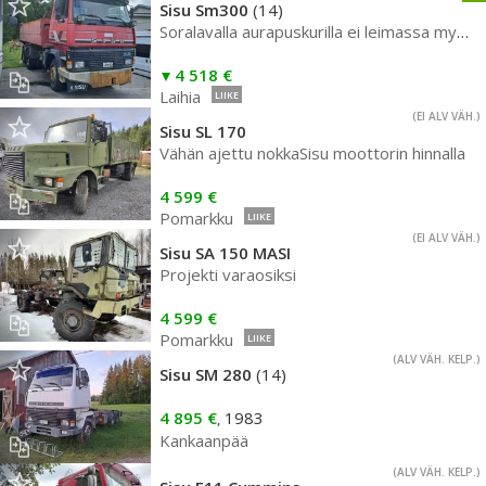
Sisu Sm300
(14)
Soralavalla aurapuskurilla ei leimassa myös rahoitus
4 518 €
Laihia
LIIKE
(EI ALV VÄH.)
Sisu SL 170
Vähän ajettu nokkaSisu moottorin hinnalla
4 599 €
Pomarkku
LIIKE
(EI ALV VÄH.)
Sisu SA 150 MASI
Projekti varaosiksi
4 599 €
Pomarkku
LIIKE
(ALV VÄH. KELP.)
Sisu SM 280
(14)
4 895 €
1983
,
Kankaanpää
(ALV VÄH. KELP.)