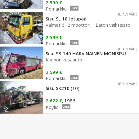
2 599 €
Pomarkku
LIIKE
(EI ALV VÄH.)
Sisu SL 181etupää
Valmet 612 moottori + Eaton vaihteisto
2 599 €
Pomarkku
LIIKE
(EI ALV VÄH.)
Sisu SB 140 HARVINAINEN MONISISU
Kunnon kesäauto
2 599 €
Pomarkku
LIIKE
(EI ALV VÄH.)
Sisu SK210
(10)
2 622 €
1986
,
Köyliö
LIIKE