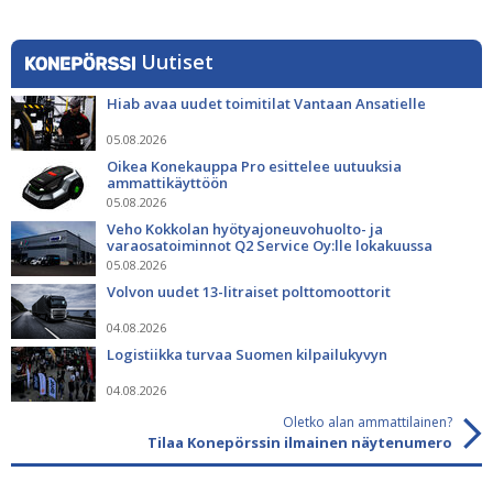
Uutiset
Hiab avaa uudet toimitilat Vantaan Ansatielle
05.08.2026
Oikea Konekauppa Pro esittelee uutuuksia
ammattikäyttöön
05.08.2026
Veho Kokkolan hyötyajoneuvohuolto- ja
varaosatoiminnot Q2 Service Oy:lle lokakuussa
05.08.2026
Volvon uudet 13-litraiset polttomoottorit
04.08.2026
Logistiikka turvaa Suomen kilpailukyvyn
04.08.2026
Oletko alan ammattilainen?
Tilaa Konepörssin ilmainen näytenumero