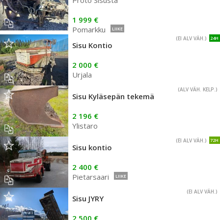
Proto Sisusta
1 999 €
Pomarkku
LIIKE
(EI ALV VÄH.)
24H
Sisu Kontio
2 000 €
Urjala
(ALV VÄH. KELP.)
Sisu Kyläsepän tekemä
2 196 €
Ylistaro
(EI ALV VÄH.)
72H
Sisu kontio
2 400 €
Pietarsaari
LIIKE
(EI ALV VÄH.)
Sisu JYRY
2 500 €