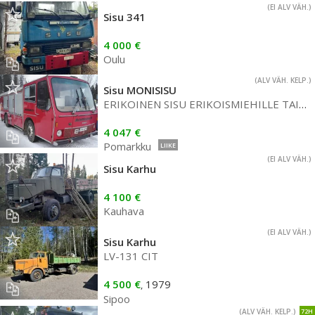
(EI ALV VÄH.)
Sisu 341
4 000 €
Oulu
(ALV VÄH. KELP.)
Sisu MONISISU
ERIKOINEN SISU ERIKOISMIEHILLE TAI NAISILLE
4 047 €
Pomarkku
LIIKE
(EI ALV VÄH.)
Sisu Karhu
4 100 €
Kauhava
(EI ALV VÄH.)
Sisu Karhu
LV-131 CIT
4 500 €
1979
,
Sipoo
(ALV VÄH. KELP.)
72H