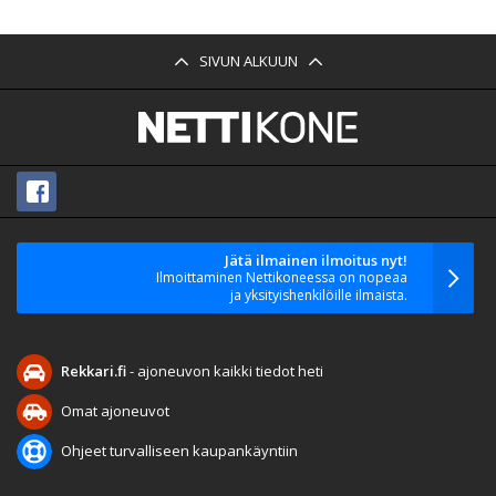
SIVUN ALKUUN
Jätä ilmainen ilmoitus nyt!
Ilmoittaminen Nettikoneessa on nopeaa
ja yksityishenkilöille ilmaista.
Rekkari.fi
- ajoneuvon kaikki tiedot heti
Omat ajoneuvot
Ohjeet turvalliseen kaupankäyntiin