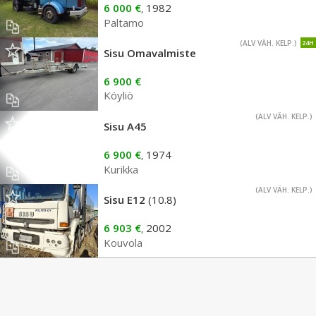
6 000 €
1982
,
Paltamo
(ALV VÄH. KELP.)
24H
Sisu Omavalmiste
6 900 €
Köyliö
(ALV VÄH. KELP.)
Sisu A45
6 900 €
1974
,
Kurikka
(ALV VÄH. KELP.)
Sisu E12
(10.8)
6 903 €
2002
,
Kouvola