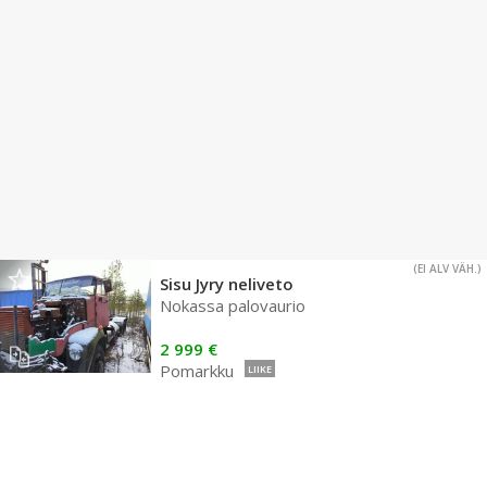
(EI ALV VÄH.)
Sisu Jyry neliveto
Nokassa palovaurio
2 999 €
Pomarkku
LIIKE