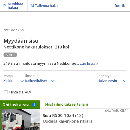
Muokkaa
Tallenna haku
Suosikit
hakua
Nettikone
›
Sisu
Myydään sisu
Nettikone hakutulokset: 219
kpl
Sisu
219 Sisu ilmoitusta myynnissä Nettikonee
... Lue lisää »
Myyjä
Ilmoitus
Järjestys
Hinta sis. ALV
Ohituskaista
Nosta ilmoituksesi tähän?
(ALV VÄH. KELP.)
Sisu R500 10x4
(13)
Uudella kaivinkone ritilällä!