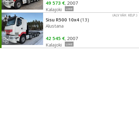
49 573 €
2007
,
Kalajoki
LIIKE
(ALV VÄH. KELP.)
Sisu R500 10x4
(13)
Alustana
42 545 €
2007
,
Kalajoki
LIIKE