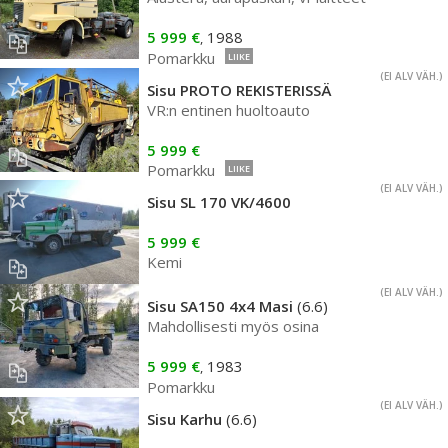
5 999 €
1988
,
Pomarkku
LIIKE
(EI ALV VÄH.)
Sisu PROTO REKISTERISSÄ
VR:n entinen huoltoauto
5 999 €
Pomarkku
LIIKE
(EI ALV VÄH.)
Sisu SL 170 VK/4600
5 999 €
Kemi
(EI ALV VÄH.)
Sisu SA150 4x4 Masi
(6.6)
Mahdollisesti myös osina
5 999 €
1983
,
Pomarkku
(EI ALV VÄH.)
Sisu Karhu
(6.6)