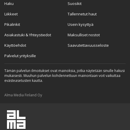
Haku
Suosikit
Liikkeet
Tallennetut haut
Pikalinkit
Usein kysyttyä
Asiakastuki & Yhteystiedot
Maksulliset nostot
Käyttöehdot
Saavutettavuusseloste
Palvelut yrityksille
Tämän palvelun ilmoitukset ovat mainoksia, jotka näytetään sinulle hakusi
mukaisesti. Muuhun palvelun kohdennettuun mainontaan voit vaikuttaa
evästeasetusten kautta.
Alma Media Finland Oy