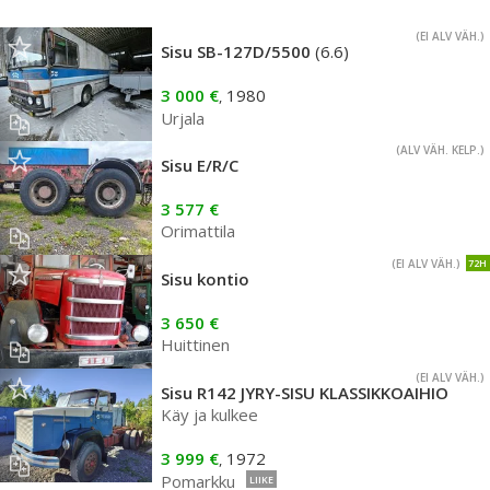
(EI ALV VÄH.)
Sisu SB-127D/5500
(6.6)
3 000 €
1980
,
Urjala
(ALV VÄH. KELP.)
Sisu E/R/C
3 577 €
Orimattila
(EI ALV VÄH.)
72H
Sisu kontio
3 650 €
Huittinen
(EI ALV VÄH.)
Sisu R142 JYRY-SISU KLASSIKKOAIHIO
Käy ja kulkee
3 999 €
1972
,
Pomarkku
LIIKE