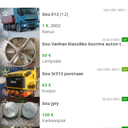
(ALV VÄH. KELP.)
Sisu E12
(12)
1 €
2002
,
Ranua
(EI ALV VÄH.)
24H
Sisu Vanhan klassikko kuorma auton tuuletin
50 €
Lempäälä
(ALV VÄH. KELP.)
72H
Sisu Sr313 puretaan
63 €
Kuopio
(EI ALV VÄH.)
72H
Sisu Jyry
100 €
Kankaanpää