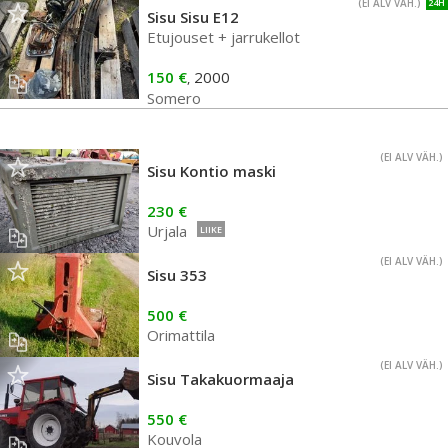
(EI ALV VÄH.)
24H
Sisu Sisu E12
Etujouset + jarrukellot
150 €
2000
,
Somero
(EI ALV VÄH.)
Sisu Kontio maski
230 €
Urjala
LIIKE
(EI ALV VÄH.)
Sisu 353
500 €
Orimattila
(EI ALV VÄH.)
Sisu Takakuormaaja
550 €
Kouvola