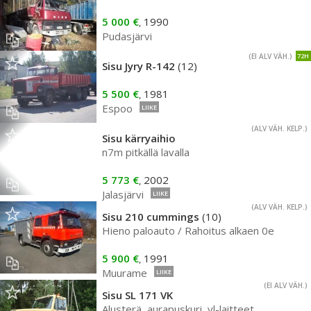
5 000 €
1990
,
Pudasjärvi
(EI ALV VÄH.)
72H
Sisu Jyry R-142
(12)
5 500 €
1981
,
Espoo
LIIKE
(ALV VÄH. KELP.)
Sisu kärryaihio
n7m pitkällä lavalla
5 773 €
2002
,
Jalasjärvi
LIIKE
(ALV VÄH. KELP.)
Sisu 210 cummings
(10)
Hieno paloauto / Rahoitus alkaen 0e
5 900 €
1991
,
Muurame
LIIKE
(EI ALV VÄH.)
Sisu SL 171 VK
Alusterä, aurapuskuri, vl-laitteet