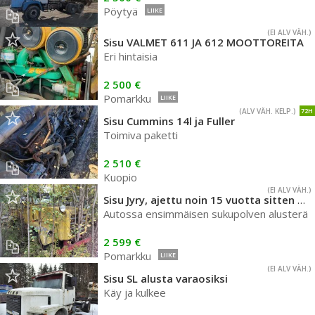
Pöytyä
LIIKE
(EI ALV VÄH.)
Sisu VALMET 611 JA 612 MOOTTOREITA
Eri hintaisia
2 500 €
Pomarkku
LIIKE
(ALV VÄH. KELP.)
72H
Sisu Cummins 14l ja Fuller
Toimiva paketti
2 510 €
Kuopio
(EI ALV VÄH.)
Sisu Jyry, ajettu noin 15 vuotta sitten nykyiselle paikalle
Autossa ensimmäisen sukupolven alusterä
2 599 €
Pomarkku
LIIKE
(EI ALV VÄH.)
Sisu SL alusta varaosiksi
Käy ja kulkee