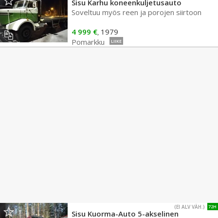
Sisu Karhu koneenkuljetusauto
Soveltuu myös reen ja porojen siirtoon
4 999 €
1979
,
Pomarkku
LIIKE
(EI ALV VÄH.)
72H
Sisu Kuorma-Auto 5-akselinen