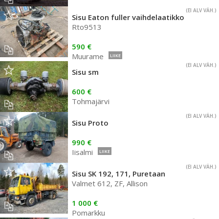
(EI ALV VÄH.)
Sisu Eaton fuller vaihdelaatikko
Rto9513
590 €
Muurame
LIIKE
(EI ALV VÄH.)
Sisu sm
600 €
Tohmajärvi
(EI ALV VÄH.)
Sisu Proto
990 €
Iisalmi
LIIKE
(EI ALV VÄH.)
Sisu SK 192, 171, Puretaan
Valmet 612, ZF, Allison
1 000 €
Pomarkku