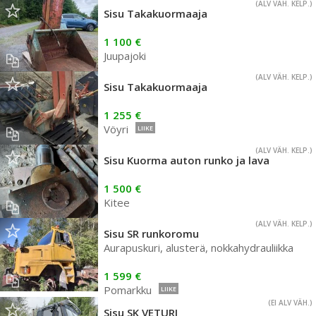
(ALV VÄH. KELP.)
Sisu Takakuormaaja
1 100 €
Juupajoki
(ALV VÄH. KELP.)
Sisu Takakuormaaja
1 255 €
Vöyri
LIIKE
(ALV VÄH. KELP.)
Sisu Kuorma auton runko ja lava
1 500 €
Kitee
(ALV VÄH. KELP.)
Sisu SR runkoromu
Aurapuskuri, alusterä, nokkahydrauliikka
1 599 €
Pomarkku
LIIKE
(EI ALV VÄH.)
Sisu SK VETURI