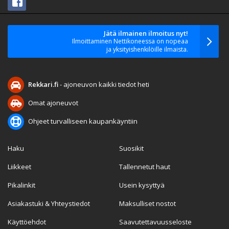
Jätä ilmainen ilmoitus nyt!
Ilmoittaminen Nettikoneessa on nopeaa
ja yksityishenkilöille ilmaista.
Rekkari.fi
- ajoneuvon kaikki tiedot heti
Omat ajoneuvot
Ohjeet turvalliseen kaupankäyntiin
Haku
Suosikit
Liikkeet
Tallennetut haut
Pikalinkit
Usein kysyttyä
Asiakastuki & Yhteystiedot
Maksulliset nostot
Käyttöehdot
Saavutettavuusseloste