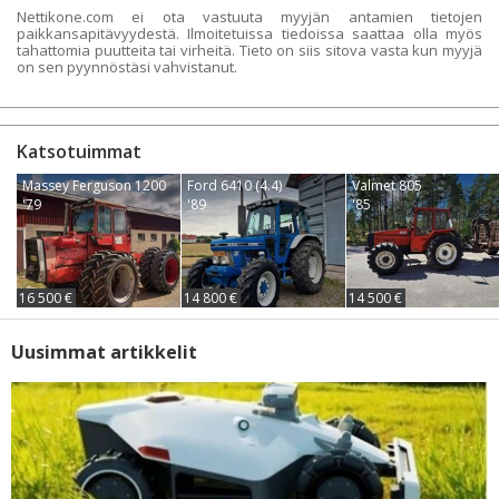
Nettikone.com ei ota vastuuta myyjän antamien tietojen
paikkansapitävyydestä. Ilmoitetuissa tiedoissa saattaa olla myös
tahattomia puutteita tai virheitä. Tieto on siis sitova vasta kun myyjä
on sen pyynnöstäsi vahvistanut.
Katsotuimmat
Massey Ferguson 1200
Ford 6410 (4.4)
Valmet 805
'79
'89
'85
16 500 €
14 800 €
14 500 €
Uusimmat artikkelit