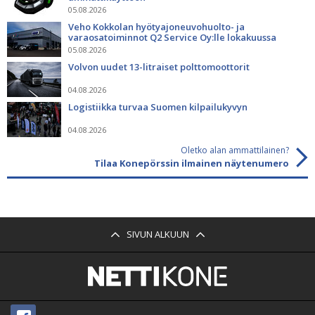
05.08.2026
Veho Kokkolan hyötyajoneuvohuolto- ja
varaosatoiminnot Q2 Service Oy:lle lokakuussa
05.08.2026
Volvon uudet 13-litraiset polttomoottorit
04.08.2026
Logistiikka turvaa Suomen kilpailukyvyn
04.08.2026
Oletko alan ammattilainen?
Tilaa Konepörssin ilmainen näytenumero
SIVUN ALKUUN