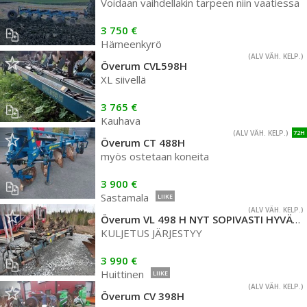
Voidaan vaihdellakin tarpeen niin vaatiessa
3 750 €
Hämeenkyrö
(ALV VÄH. KELP.)
Överum CVL598H
XL siivellä
3 765 €
Kauhava
(ALV VÄH. KELP.)
72H
Överum CT 488H
myös ostetaan koneita
3 900 €
Sastamala
LIIKE
(ALV VÄH. KELP.)
Överum VL 498 H NYT SOPIVASTI HYVÄT KÄÄNTÖAURAT
KULJETUS JÄRJESTYY
3 990 €
Huittinen
LIIKE
(ALV VÄH. KELP.)
Överum CV 398H