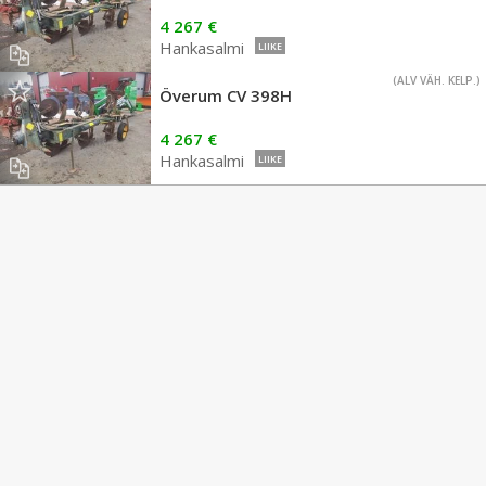
4 267 €
Hankasalmi
LIIKE
(ALV VÄH. KELP.)
Överum CV 398H
4 267 €
Hankasalmi
LIIKE