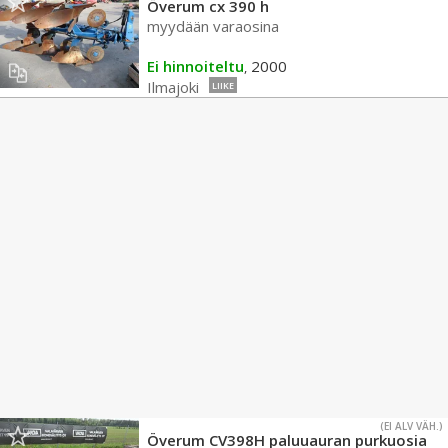
Överum cx 390 h
myydään varaosina
Ei hinnoiteltu
2000
,
Ilmajoki
LIIKE
(EI ALV VÄH.)
Överum CV398H paluuauran purkuosia