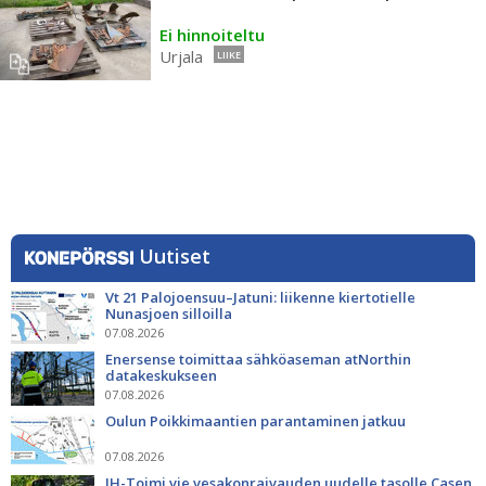
Ei hinnoiteltu
Urjala
LIIKE
Uutiset
Vt 21 Palojoensuu–Jatuni: liikenne kiertotielle
Nunasjoen silloilla
07.08.2026
Enersense toimittaa sähköaseman atNorthin
datakeskukseen
07.08.2026
Oulun Poikkimaantien parantaminen jatkuu
07.08.2026
JH-Toimi vie vesakonraivauden uudelle tasolle Casen