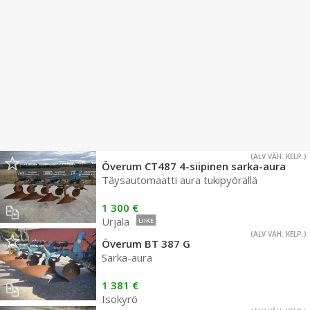
(ALV VÄH. KELP.)
Överum CT487 4-siipinen sarka-aura
Täysautomaatti aura tukipyörällä
1 300 €
Urjala
LIIKE
(ALV VÄH. KELP.)
Överum BT 387 G
Sarka-aura
1 381 €
Isokyrö