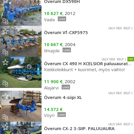
Överum DX590H
10 627 €
2012
,
Vaala
LIIKE
(ALV VÄH. KELP.)
Överum Vf-CXP5975
10 667 €
2004
,
Ilmajoki
LIIKE
(ALV VÄH. KELP.)
72H
Överum CX 490 H XCELSIOR paluuaurat XL siipi
Kiekkoleikkurit + kuorimet, myös vaihto!
11 900 €
2002
,
Alajärvi
LIIKE
(ALV VÄH. KELP.)
Överum 4-siipi XL
14 372 €
Vöyri
LIIKE
(ALV VÄH. KELP.)
Överum CX-2 3-SIIP. PALUUAURA