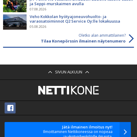
ja Seppi-murskaimen avulla
07.08.2026
Veho Kokkolan hyötyajoneuvohuolto- ja
varaosatoiminnot Q2 Service Oy:lle lokakuussa
05.08.2026
Oletko alan ammattilainen?
Tilaa Konepörssin ilmainen näytenumero
SIVUN ALKUUN
Jätä ilmainen ilmoitus nyt!
Ilmoittaminen Nettikoneessa on nopeaa
ja yksityishenkilöille ilmaista.