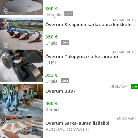
300 €
Ilmajoki
LIIKE
(ALV VÄH. KELP.)
Överum 3-siipinen sarka-aura kiekkoleikkureilla
350 €
Urjala
LIIKE
(ALV VÄH. KELP.)
Överum Tukipyörä sarka-auraan
UUSI
353 €
Urjala
LIIKE
(EI ALV VÄH.)
24H
Överum B387
400 €
Kemiö
(EI ALV VÄH.)
Överum Sarka-auran lisäsiipi
PUOLIAUTOMAATTI