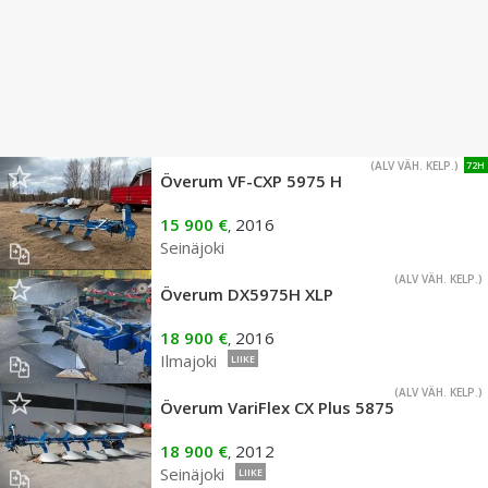
(ALV VÄH. KELP.)
72H
Överum VF-CXP 5975 H
15 900 €
2016
,
Seinäjoki
(ALV VÄH. KELP.)
Överum DX5975H XLP
18 900 €
2016
,
Ilmajoki
LIIKE
(ALV VÄH. KELP.)
Överum VariFlex CX Plus 5875
18 900 €
2012
,
Seinäjoki
LIIKE