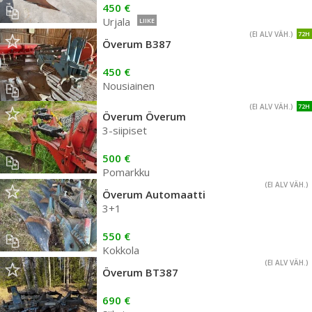
450 €
Urjala
LIIKE
(EI ALV VÄH.)
72H
Överum B387
450 €
Nousiainen
(EI ALV VÄH.)
72H
Överum Överum
3-siipiset
500 €
Pomarkku
(EI ALV VÄH.)
Överum Automaatti
3+1
550 €
Kokkola
(EI ALV VÄH.)
Överum BT387
690 €