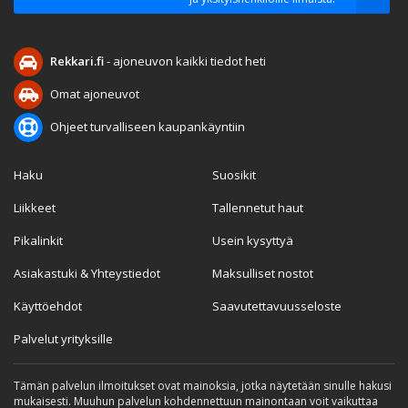
Rekkari.fi
- ajoneuvon kaikki tiedot heti
Omat ajoneuvot
Ohjeet turvalliseen kaupankäyntiin
Haku
Suosikit
Liikkeet
Tallennetut haut
Pikalinkit
Usein kysyttyä
Asiakastuki & Yhteystiedot
Maksulliset nostot
Käyttöehdot
Saavutettavuusseloste
Palvelut yrityksille
Tämän palvelun ilmoitukset ovat mainoksia, jotka näytetään sinulle hakusi
mukaisesti. Muuhun palvelun kohdennettuun mainontaan voit vaikuttaa