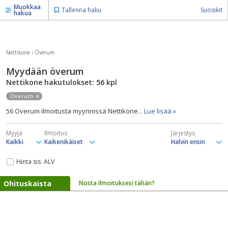
Muokkaa
Tallenna haku
Suosikit
hakua
Nettikone
›
Överum
Myydään överum
Nettikone hakutulokset: 56
kpl
Överum
56 Overum ilmoitusta myynnissä Nettikone
... Lue lisää »
Myyjä
Ilmoitus
Järjestys
Hinta sis. ALV
Ohituskaista
Nosta ilmoituksesi tähän?