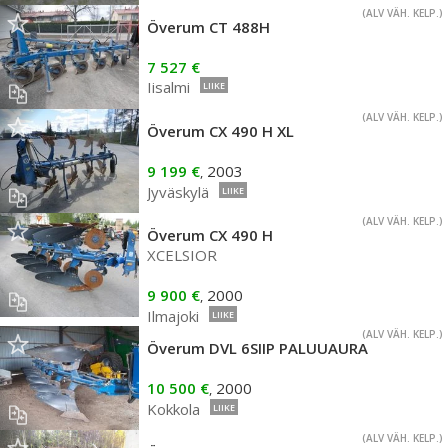
(ALV VÄH. KELP.)
Överum CT 488H
7 527 €
Iisalmi
LIIKE
(ALV VÄH. KELP.)
Överum CX 490 H XL
9 199 €
2003
,
Jyväskylä
LIIKE
(ALV VÄH. KELP.)
Överum CX 490 H
XCELSIOR
9 900 €
2000
,
Ilmajoki
LIIKE
(ALV VÄH. KELP.)
Överum DVL 6SIIP PALUUAURA
10 500 €
2000
,
Kokkola
LIIKE
(ALV VÄH. KELP.)