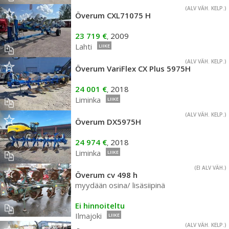
(ALV VÄH. KELP.)
Överum CXL71075 H
23 719 €
2009
,
Lahti
LIIKE
(ALV VÄH. KELP.)
Överum VariFlex CX Plus 5975H
24 001 €
2018
,
Liminka
LIIKE
(ALV VÄH. KELP.)
Överum DX5975H
24 974 €
2018
,
Liminka
LIIKE
(EI ALV VÄH.)
Överum cv 498 h
myydään osina/ lisäsiipinä
Ei hinnoiteltu
Ilmajoki
LIIKE
(ALV VÄH. KELP.)