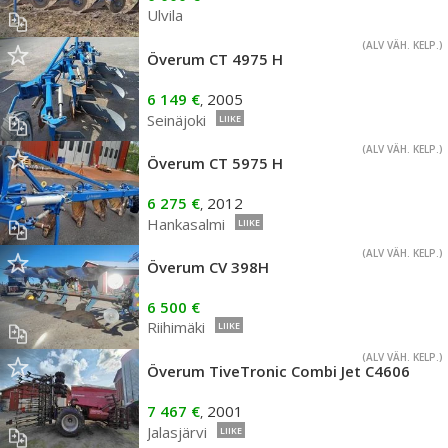
Ulvila
(ALV VÄH. KELP.)
Överum CT 4975 H
6 149 €
2005
,
Seinäjoki
LIIKE
(ALV VÄH. KELP.)
Överum CT 5975 H
6 275 €
2012
,
Hankasalmi
LIIKE
(ALV VÄH. KELP.)
Överum CV 398H
6 500 €
Riihimäki
LIIKE
(ALV VÄH. KELP.)
Överum TiveTronic Combi Jet C4606
7 467 €
2001
,
Jalasjärvi
LIIKE