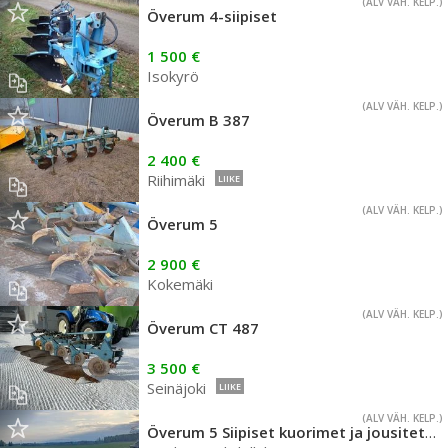
(ALV VÄH. KELP.)
Överum 4-siipiset
1 500 €
Isokyrö
(ALV VÄH. KELP.)
Överum B 387
2 400 €
Riihimäki
LIIKE
(ALV VÄH. KELP.)
Överum 5
2 900 €
Kokemäki
(ALV VÄH. KELP.)
Överum CT 487
3 500 €
Seinäjoki
LIIKE
(ALV VÄH. KELP.)
Överum 5 Siipiset kuorimet ja jousitetut kiekkoleikkurit siistit ja hyvät