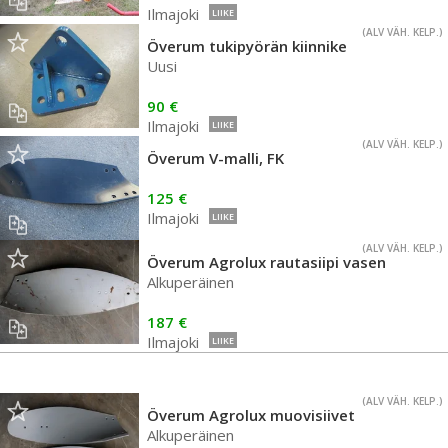
Ilmajoki
LIIKE
(ALV VÄH. KELP.)
Överum tukipyörän kiinnike
Uusi
90 €
Ilmajoki
LIIKE
(ALV VÄH. KELP.)
Överum V-malli, FK
125 €
Ilmajoki
LIIKE
(ALV VÄH. KELP.)
Överum Agrolux rautasiipi vasen
Alkuperäinen
187 €
Ilmajoki
LIIKE
(ALV VÄH. KELP.)
Överum Agrolux muovisiivet
Alkuperäinen