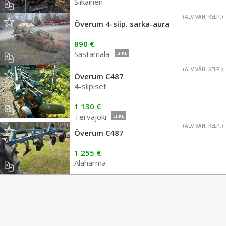
Siikainen
(ALV VÄH. KELP.)
Överum 4-siip. sarka-aura
890 €
Sastamala
LIIKE
(ALV VÄH. KELP.)
Överum C487
4-siipiset
1 130 €
Tervajoki
LIIKE
(ALV VÄH. KELP.)
Överum C487
1 255 €
Alahärmä