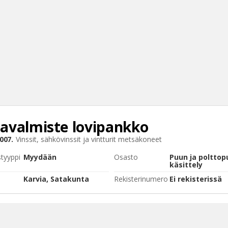
avalmiste
lovipankko
Haku
007.
Vinssit, sähkövinssit ja vintturit metsäkoneet
Tyh
styyppi
Myydään
Osasto
Puun ja polttop
käsittely
Karvia, Satakunta
Rekisterinumero
Ei rekisterissä