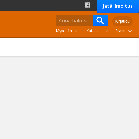
Jätä ilmoitus
Kirjaudu
Myydään
Kaikki tuoteryhmät
Sijainti