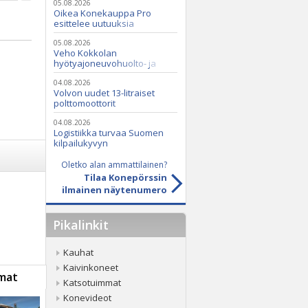
05.08.2026
Oikea Konekauppa Pro
esittelee uutuuksia
ammattikäyttöön
05.08.2026
Veho Kokkolan
hyötyajoneuvohuolto- ja
varaosatoiminnot Q2 Service
Oy:lle lokakuussa
04.08.2026
Volvon uudet 13-litraiset
polttomoottorit
04.08.2026
Logistiikka turvaa Suomen
kilpailukyvyn
Oletko alan ammattilainen?
Tilaa Konepörssin
ilmainen näytenumero
Pikalinkit
Kauhat
Kaivinkoneet
mat
Katsotuimmat
Konevideot