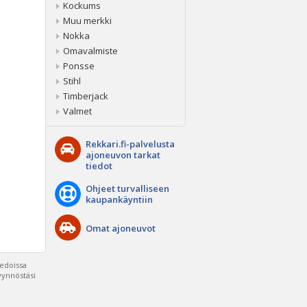
Kockums
Muu merkki
Nokka
Omavalmiste
Ponsse
Stihl
Timberjack
Valmet
Rekkari.fi-palvelusta
ajoneuvon tarkat
tiedot
Ohjeet turvalliseen
kaupankäyntiin
Omat ajoneuvot
iedoissa
pyynnöstäsi