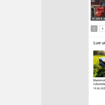
'79
16 500 €
(
1
Lue u
Mammot
robottil
19.06.202