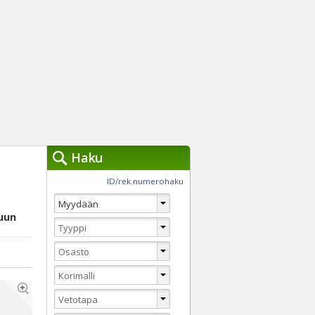
Haku
työkalut »
ID/rek.numerohaku
Käytät tällä hetkellä
jennä haut
uun
Tarkkaa hakua
Vaihda Pikahakuun