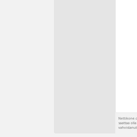
Nettikone.c
saattaa oll
vahvistanut