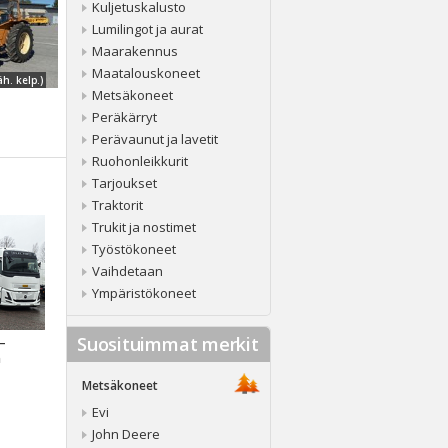
Kuljetuskalusto
Lumilingot ja aurat
Maarakennus
Maatalouskoneet
äh. kelp.)
Metsäkoneet
Peräkärryt
Perävaunut ja lavetit
Ruohonleikkurit
Tarjoukset
Traktorit
Trukit ja nostimet
Työstökoneet
Vaihdetaan
Ympäristökoneet
Suosituimmat merkit
 –
a
Metsäkoneet
Evi
John Deere