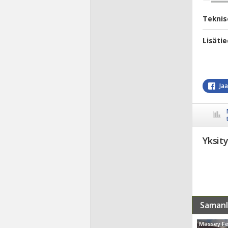
Teknis
Lisäti
Ja
Yksit
Samanl