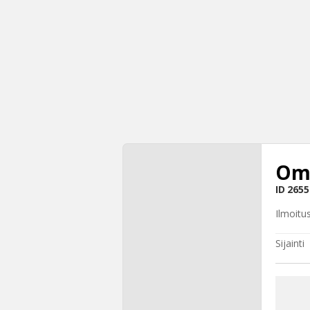
Om
ID
2655
Ilmoitu
Sijainti