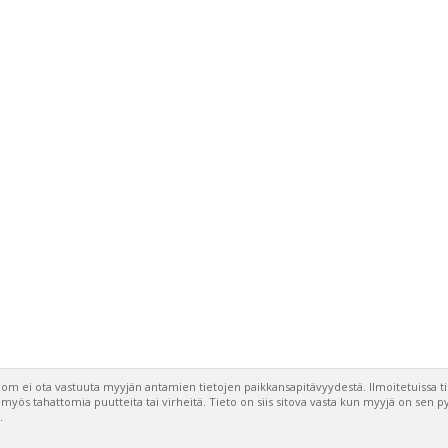
om ei ota vastuuta myyjän antamien tietojen paikkansapitävyydestä. Ilmoitetuissa t
a myös tahattomia puutteita tai virheitä. Tieto on siis sitova vasta kun myyjä on sen 
.