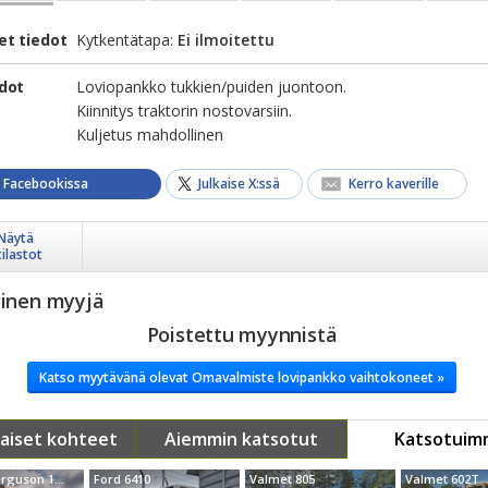
et tiedot
Kytkentätapa:
Ei ilmoitettu
edot
Loviopankko tukkien/puiden juontoon.
Kiinnitys traktorin nostovarsiin.
Kuljetus mahdollinen
a Facebookissa
Julkaise X:ssä
Kerro kaverille
Näytä
tilastot
yinen myyjä
Poistettu myynnistä
Katso myytävänä olevat Omavalmiste lovipankko vaihtokoneet »
aiset kohteet
Aiemmin katsotut
Katsotuim
Massey Ferguson 1200
Ford 6410
Valmet 805
Valmet 602T