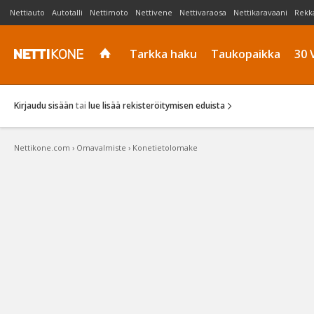
Nettiauto
Autotalli
Nettimoto
Nettivene
Nettivaraosa
Nettikaravaani
Rekk
Tarkka haku
Taukopaikka
30 
Kirjaudu sisään
tai
lue lisää rekisteröitymisen eduista
Nettikone.com
›
Omavalmiste
›
Konetietolomake