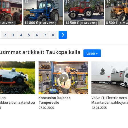
'89
'85
'80
14 800 €
14 500 €
8 500 €
Ei ALV väh.)
(Ei ALV väh.)
(Ei ALV väh.)
(ALV v
2
3
4
5
6
7
8
usimmat artikkelit Taukopaikalla
Lisää »
ion
Koneunion laajenee
Volvo FH Electric Aero
eikkureiden aatelistoa
Tampereelle
Maanteiden sähköjun
5
07.02.2025
22.01.2025