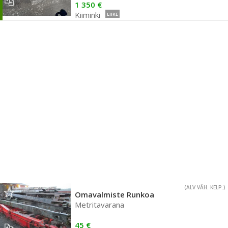
1 350 €
Kiiminki
LIIKE
(ALV VÄH. KELP.)
Omavalmiste Runkoa
Metritavarana
45 €