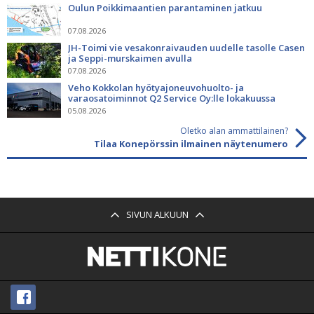
Oulun Poikkimaantien parantaminen jatkuu
07.08.2026
JH-Toimi vie vesakonraivauden uudelle tasolle Casen
ja Seppi-murskaimen avulla
07.08.2026
Veho Kokkolan hyötyajoneuvohuolto- ja
varaosatoiminnot Q2 Service Oy:lle lokakuussa
05.08.2026
Oletko alan ammattilainen?
Tilaa Konepörssin ilmainen näytenumero
SIVUN ALKUUN