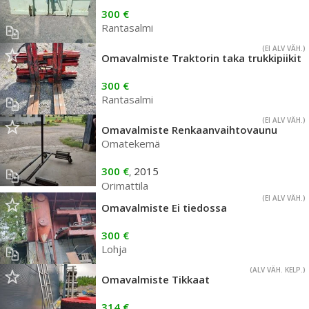
300 €
Rantasalmi
(EI ALV VÄH.)
Omavalmiste Traktorin taka trukkipiikit
300 €
Rantasalmi
(EI ALV VÄH.)
Omavalmiste Renkaanvaihtovaunu
Omatekemä
300 €
2015
,
Orimattila
(EI ALV VÄH.)
Omavalmiste Ei tiedossa
300 €
Lohja
(ALV VÄH. KELP.)
Omavalmiste Tikkaat
314 €