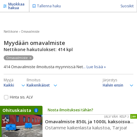
Muokkaa
Tallenna haku
Suosikit
hakua
Nettikone
›
Omavalmiste
Myydään omavalmiste
Nettikone hakutulokset: 414
kpl
Omavalmiste
414 Omavalmiste ilmoitusta myynnissä Net
... Lue lisää »
Myyjä
Ilmoitus
Järjestys
Hinta sis. ALV
Ohituskaista
Nosta ilmoituksesi tähän?
(ALV VÄH. KELP.)
24H
Omavalmiste 850L ja 1000L kaksoisvaippa säiliöitä
Ostamme kaikenlaista kalustoa, Tarjoa!