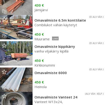
430 €
Jämijärvi
(EI ALV VÄH.)
Omavalmiste 6.5m konttilaite
Combilukot vähän käytetyt
450 €
Muurame
LIIKE
(EI ALV VÄH.)
Omavalmiste kippikärry
vanha viljakärry kipillä
450 €
Kirkkonummi
(EI ALV VÄH.)
Omavalmiste 6000
450 €
Heinola
(ALV VÄH. KELP.)
Omavalmiste Vanteet 24
Vanteet W13x24,