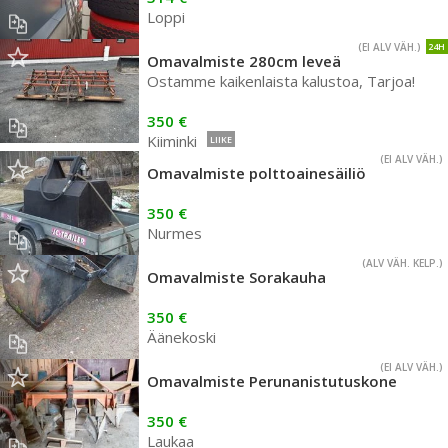
Loppi
(EI ALV VÄH.)
24H
Omavalmiste 280cm leveä
Ostamme kaikenlaista kalustoa, Tarjoa!
350 €
Kiiminki
LIIKE
(EI ALV VÄH.)
Omavalmiste polttoainesäiliö
350 €
Nurmes
(ALV VÄH. KELP.)
Omavalmiste Sorakauha
350 €
Äänekoski
(EI ALV VÄH.)
Omavalmiste Perunanistutuskone
350 €
Laukaa