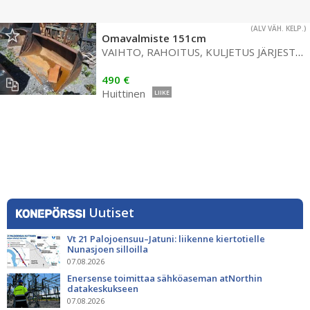
(ALV VÄH. KELP.)
Omavalmiste 151cm
VAIHTO, RAHOITUS, KULJETUS JÄRJESTYY
490 €
Huittinen
LIIKE
Uutiset
Vt 21 Palojoensuu–Jatuni: liikenne kiertotielle
Nunasjoen silloilla
07.08.2026
Enersense toimittaa sähköaseman atNorthin
datakeskukseen
07.08.2026