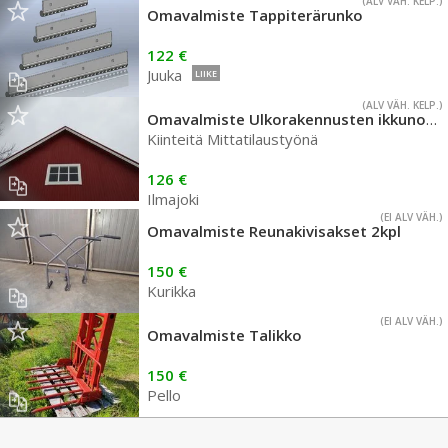
(ALV VÄH. KELP.)
Omavalmiste Tappiterärunko
122 €
Juuka
LIIKE
(ALV VÄH. KELP.)
Omavalmiste Ulkorakennusten ikkunoita
Kiinteitä Mittatilaustyönä
126 €
Ilmajoki
(EI ALV VÄH.)
Omavalmiste Reunakivisakset 2kpl
150 €
Kurikka
(EI ALV VÄH.)
Omavalmiste Talikko
150 €
Pello