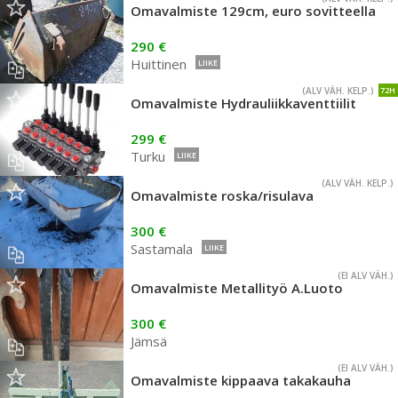
Omavalmiste 129cm, euro sovitteella
290 €
Huittinen
LIIKE
(ALV VÄH. KELP.)
72H
Omavalmiste Hydrauliikkaventtiilit
299 €
Turku
LIIKE
(ALV VÄH. KELP.)
Omavalmiste roska/risulava
300 €
Sastamala
LIIKE
(EI ALV VÄH.)
Omavalmiste Metallityö A.Luoto
300 €
Jämsä
(EI ALV VÄH.)
Omavalmiste kippaava takakauha