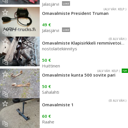
Jalasjärvi
LIIKE
(ALV VÄH. KELP.)
Omavalmiste President Truman
49 €
Jalasjärvi
LIIKE
(EI ALV VÄH.)
Omavalmiste Klapisirkkeli remmivetoinen
nostolaitekiinnitys
50 €
Huittinen
(ALV VÄH. KELP.)
72H
Omavalmiste kunta 500 sovite pari
50 €
Sahalahti
(EI ALV VÄH.)
Omavalmiste 1
60 €
Raahe