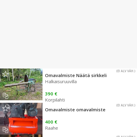
(EI ALV VÄH.)
Omavalmiste Näätä sirkkeli
Halkaisuruuvilla
390 €
Korpilahti
(EI ALV VÄH.)
Omavalmiste omavalmiste
400 €
Raahe