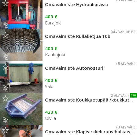
(EI ALV VÄH.)
Omavalmiste Hydrauliprässi
400 €
Eurajoki
(ALV VÄH. KELP.)
Omavalmiste Rullaketjua 10b
400 €
Kauhajoki
(EI ALV VÄH.)
Omavalmiste Autonosturi
400 €
Salo
(EI ALV VÄH.)
72H
Omavalmiste Koukkuetupää /koukkutartunta
420 €
Ulvila
(EI ALV VÄH.)
Omavalmiste Klapisirkkeli ruuvihalkaisijalla