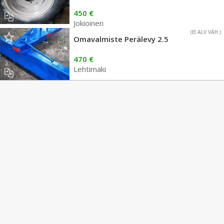
450 €
Jokioinen
(EI ALV VÄH.)
Omavalmiste Perälevy 2.5
470 €
Lehtimäki