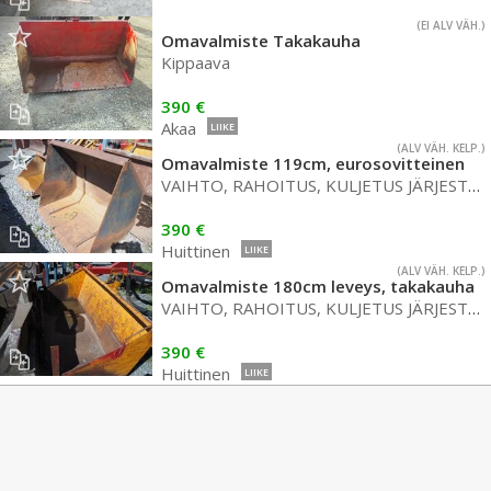
(EI ALV VÄH.)
Omavalmiste Takakauha
Kippaava
390 €
Akaa
LIIKE
(ALV VÄH. KELP.)
Omavalmiste 119cm, eurosovitteinen
VAIHTO, RAHOITUS, KULJETUS JÄRJESTYY
390 €
Huittinen
LIIKE
(ALV VÄH. KELP.)
Omavalmiste 180cm leveys, takakauha
VAIHTO, RAHOITUS, KULJETUS JÄRJESTYY
390 €
Huittinen
LIIKE