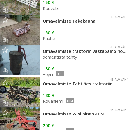
150 €
Kouvola
(EI ALV VÄH.)
Omavalmiste Takakauha
150 €
Raahe
(EI ALV VÄH.)
Omavalmiste traktorin vastapaino nostolaitteella
sementistä tehty
180 €
Vöyri
LIIKE
(EI ALV VÄH.)
Omavalmiste Tähtiäes traktoriin
180 €
Rovaniemi
LIIKE
(EI ALV VÄH.)
Omavalmiste 2- siipinen aura
200 €