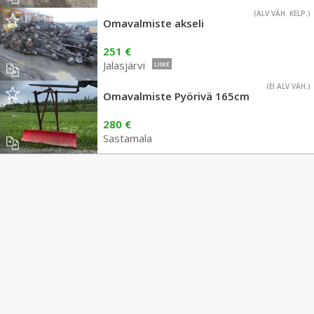
(ALV VÄH. KELP.)
Omavalmiste akseli
251 €
Jalasjärvi
LIIKE
(EI ALV VÄH.)
Omavalmiste Pyörivä 165cm
280 €
Sastamala