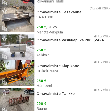
Rovaniemi
LIIKE
(ALV VÄH. KELP.)
Omavalmiste Tasakauha
S40/1000
250 €
2025
,
Mänttä-Vilppula
(EI ALV VÄH.)
Omavalmiste Vasikkapiika 200l (VARATTU)
250 €
Asikkala
(EI ALV VÄH.)
Omavalmiste Klapikone
Sirkkeli, ruuvi
250 €
Hämeenlinna
(EI ALV VÄH.)
Omavalmiste Talikko
250 €
Raahe