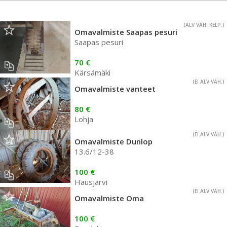
(ALV VÄH. KELP.)
Omavalmiste Saapas pesuri
Saapas pesuri
70 €
Kärsämäki
(EI ALV VÄH.)
Omavalmiste vanteet
80 €
Lohja
(EI ALV VÄH.)
Omavalmiste Dunlop
13.6/12-38
100 €
Hausjärvi
(EI ALV VÄH.)
Omavalmiste Oma
100 €