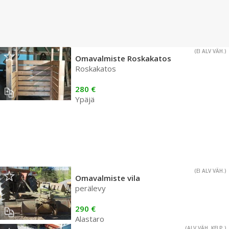
(EI ALV VÄH.)
Omavalmiste Roskakatos
Roskakatos
280 €
Ypäjä
(EI ALV VÄH.)
Omavalmiste vila
perälevy
290 €
Alastaro
(ALV VÄH. KELP.)