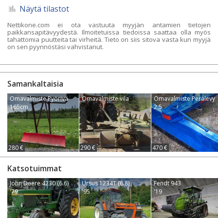
Näytä tilastot
Nettikone.com ei ota vastuuta myyjän antamien tietojen
paikkansapitävyydestä. Ilmoitetuissa tiedoissa saattaa olla myös
tahattomia puutteita tai virheitä. Tieto on siis sitova vasta kun myyjä
on sen pyynnöstäsi vahvistanut.
Samankaltaisia
Omavalmiste Pyörivä
Omavalmiste vila
Omavalmiste Perälevy
165cm
2.5
280 €
290 €
470 €
Katsotuimmat
John Deere 4230 (6.6)
Ursus 1234T (6.8)
Fendt 943
'79
'95
'19