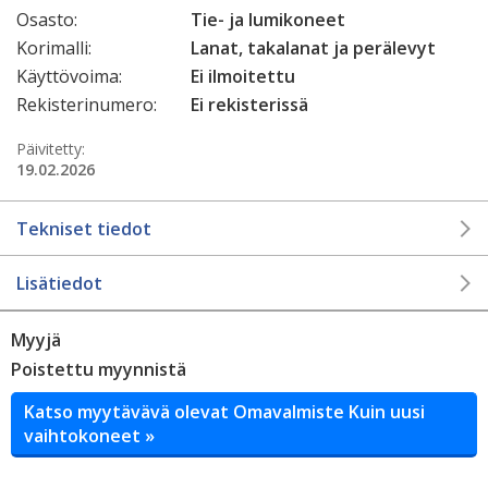
Osasto:
Tie- ja lumikoneet
Korimalli:
Lanat, takalanat ja perälevyt
Käyttövoima:
Ei ilmoitettu
Rekisterinumero:
Ei rekisterissä
Päivitetty:
19.02.2026
Tekniset tiedot
Lisätiedot
Myyjä
Poistettu myynnistä
Katso myytävävä olevat Omavalmiste Kuin uusi
vaihtokoneet »