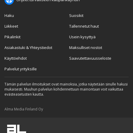
Haku
Suosikit
Liikkeet
Tallennetut haut
Pikalinkit
Usein kysyttyä
Asiakastuki & Yhteystiedot
Maksulliset nostot
Käyttöehdot
Saavutettavuusseloste
Palvelut yrityksille
Tämän palvelun ilmoitukset ovat mainoksia, jotka näytetään sinulle hakusi
mukaisesti. Muuhun palvelun kohdennettuun mainontaan voit vaikuttaa
evästeasetusten kautta.
Alma Media Finland Oy