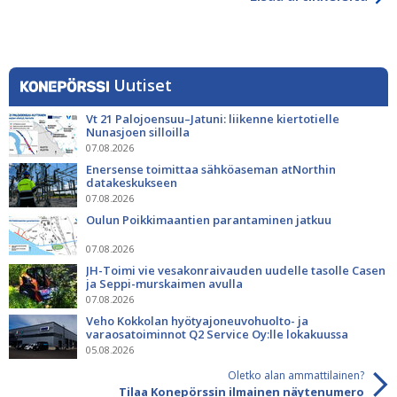
Uutiset
Vt 21 Palojoensuu–Jatuni: liikenne kiertotielle
Nunasjoen silloilla
07.08.2026
Enersense toimittaa sähköaseman atNorthin
datakeskukseen
07.08.2026
Oulun Poikkimaantien parantaminen jatkuu
07.08.2026
JH-Toimi vie vesakonraivauden uudelle tasolle Casen
ja Seppi-murskaimen avulla
07.08.2026
Veho Kokkolan hyötyajoneuvohuolto- ja
varaosatoiminnot Q2 Service Oy:lle lokakuussa
05.08.2026
Oletko alan ammattilainen?
Tilaa Konepörssin ilmainen näytenumero