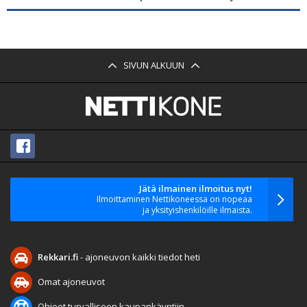
SIVUN ALKUUN
Jätä ilmainen ilmoitus nyt!
Ilmoittaminen Nettikoneessa on nopeaa
ja yksityishenkilöille ilmaista.
Rekkari.fi
- ajoneuvon kaikki tiedot heti
Omat ajoneuvot
Ohjeet turvalliseen kaupankäyntiin