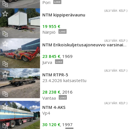
Pori
LIIKE
(ALV VÄH. KELP.)
NTM kippiperävaunu
19 955 €
Närpiö
LIIKE
(ALV VÄH. KELP.)
NTM Erikoiskuljetusajoneuvvo varsinainen perävaunu
23 845 €
1969
,
Jurva
LIIKE
(ALV VÄH. KELP.)
NTM RTPR-5
23.4.2026 katsastettu
28 238 €
2016
,
Vantaa
LIIKE
(ALV VÄH. KELP.)
NTM 4-AKS
Vp4
30 120 €
1997
,