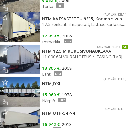
9 852 €
2006
,
Turku
LIIKE
(ALV VÄH. KELP.)
NTM KATSASTETTU 9/25, Korkea sivuaukeava kaappi, matala alusta
17.5 renkaat, ilmajouset, lastaus korkeus noin 95 cm
12 999 €
2006
,
Pomarkku
LIIKE
(ALV VÄH. KELP.)
72H
NTM 12,5 M KOKOSIVUNAUKEAVA
11.000€ALV0 RAHOITUS /LEASING TARJOLLA* WALKING FLOOR * SIISTI VÄHÄN VEDETTY KÄRRY
13 805 €
2008
,
Lahti
LIIKE
(ALV VÄH. KELP.)
NTM JYKI
15 060 €
1978
,
Närpiö
LIIKE
(ALV VÄH. KELP.)
NTM UTP-54P-4
16 942 €
2013
,