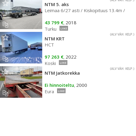
(ALV VÄH. KELP.)
NTM 5. aks
Leimaa 6/27 asti / Kiskopituus 13.4m /
43 799 €
2018
,
Turku
LIIKE
(ALV VÄH. KELP.)
NTM KRT
HCT
97 263 €
2022
,
Koski
LIIKE
(ALV VÄH. KELP.)
NTM Jatkorekka
Ei hinnoiteltu
2000
,
Eura
LIIKE