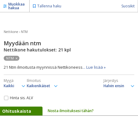
Muokkaa
Tallenna haku
Suosikit
hakua
Nettikone
›
NTM
Myydään ntm
Nettikone hakutulokset: 21
kpl
NTM
21 Ntm ilmoitusta myynnissä Nettikoneess
... Lue lisää »
Myyjä
Ilmoitus
Järjestys
Hinta sis. ALV
Ohituskaista
Nosta ilmoituksesi tähän?