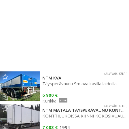
(ALV VÄH. KELP.)
NTM KVA
Täysperävaunu 9m avattavilla laidoilla
6 900 €
Kurikka
LIIKE
(ALV VÄH. KELP.)
NTM MATALA TÄYSPERÄVAUNU KONTTILUKOILLA
KONTTILUKOISSA KIINNI KOKOSIVUAUKEAVA KYLMÄKORI, MYYDÄÄN MYÖS ERIKSEEN
7 083 €
1994
,