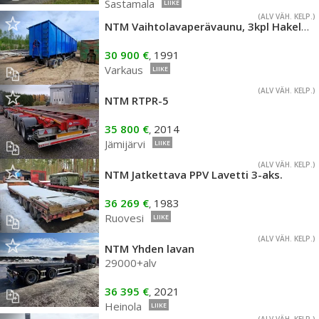
Sastamala
LIIKE
(ALV VÄH. KELP.)
NTM Vaihtolavaperävaunu, 3kpl Hakelavoja
30 900 €
1991
,
Varkaus
LIIKE
(ALV VÄH. KELP.)
NTM RTPR-5
35 800 €
2014
,
Jämijärvi
LIIKE
(ALV VÄH. KELP.)
NTM Jatkettava PPV Lavetti 3-aks.
36 269 €
1983
,
Ruovesi
LIIKE
(ALV VÄH. KELP.)
NTM Yhden lavan
29000+alv
36 395 €
2021
,
Heinola
LIIKE