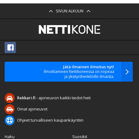
SIVUN ALKUUN
Jätä ilmainen ilmoitus nyt!
Ilmoittaminen Nettikoneessa on nopeaa
ja yksityishenkilöille ilmaista.
Rekkari.fi
- ajoneuvon kaikki tiedot heti
Omat ajoneuvot
Ohjeet turvalliseen kaupankäyntiin
Haku
Suosikit