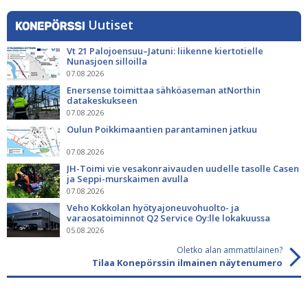
Uutiset
Vt 21 Palojoensuu–Jatuni: liikenne kiertotielle
Nunasjoen silloilla
07.08.2026
Enersense toimittaa sähköaseman atNorthin
datakeskukseen
07.08.2026
Oulun Poikkimaantien parantaminen jatkuu
07.08.2026
JH-Toimi vie vesakonraivauden uudelle tasolle Casen
ja Seppi-murskaimen avulla
07.08.2026
Veho Kokkolan hyötyajoneuvohuolto- ja
varaosatoiminnot Q2 Service Oy:lle lokakuussa
05.08.2026
Oletko alan ammattilainen?
Tilaa Konepörssin ilmainen näytenumero