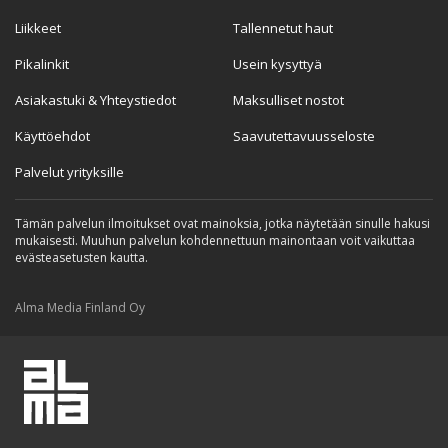
Liikkeet
Tallennetut haut
Pikalinkit
Usein kysyttyä
Asiakastuki & Yhteystiedot
Maksulliset nostot
Käyttöehdot
Saavutettavuusseloste
Palvelut yrityksille
Tämän palvelun ilmoitukset ovat mainoksia, jotka näytetään sinulle hakusi
mukaisesti. Muuhun palvelun kohdennettuun mainontaan voit vaikuttaa
evästeasetusten kautta.
Alma Media Finland Oy