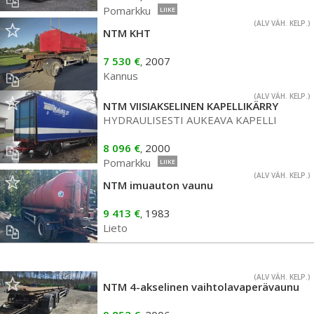
Pomarkku
LIIKE
(ALV VÄH. KELP.)
NTM KHT
7 530 €
2007
,
Kannus
(ALV VÄH. KELP.)
NTM VIISIAKSELINEN KAPELLIKÄRRY
HYDRAULISESTI AUKEAVA KAPELLI
8 096 €
2000
,
Pomarkku
LIIKE
(ALV VÄH. KELP.)
NTM imuauton vaunu
9 413 €
1983
,
Lieto
(ALV VÄH. KELP.)
NTM 4-akselinen vaihtolavaperävaunu