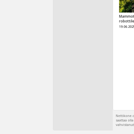
Mammot
robottil
19.06.202
Nettikone.c
saattaa oll
vahvistanut