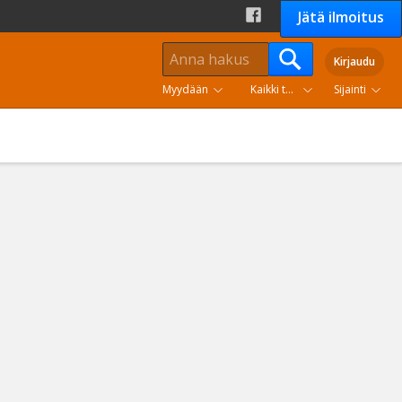
Jätä ilmoitus
Kirjaudu
Myydään
Kaikki tuoteryhmät
Sijainti