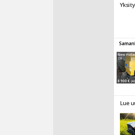
Yksit
Samanl
New Holla
'08
8 900 €
(A
Lue u