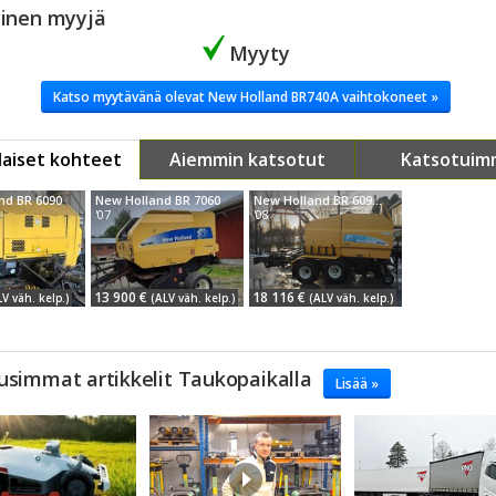
yinen myyjä
Myyty
Katso myytävänä olevat New Holland BR740A vaihtokoneet »
aiset kohteet
Aiemmin katsotut
Katsotuim
nd BR 6090
New Holland BR 7060
New Holland BR 6090 Combi
'07
'08
13 900 €
18 116 €
LV väh. kelp.)
(ALV väh. kelp.)
(ALV väh. kelp.)
usimmat artikkelit Taukopaikalla
Lisää »