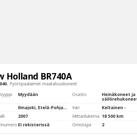
 Holland
BR740A
Haku
040.
Pyöröpaalaimet maatalouskoneet
Tyh
styyppi
Myydään
Osasto
Heinäkoneet ja
säilörehukonee
Ilmajoki, Etelä-Pohjanmaa
Väri
Keltainen -
lli
2007
Mittarilukema
18 500 km
rinumero
Ei rekisterissä
Omistajia
2