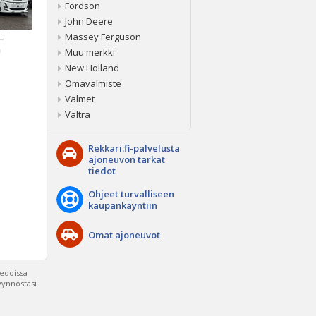
Fordson
John Deere
Massey Ferguson
 –
a
Muu merkki
New Holland
Omavalmiste
Valmet
Valtra
Rekkari.fi-palvelusta
ajoneuvon tarkat
tiedot
Ohjeet turvalliseen
kaupankäyntiin
Omat ajoneuvot
iedoissa
pyynnöstäsi