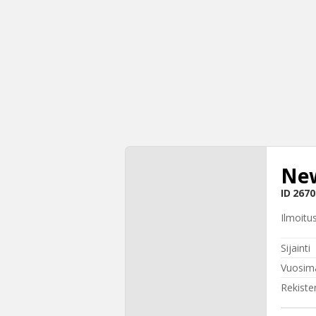
New
ID
2670
Ilmoitu
Sijainti
Vuosima
Rekiste