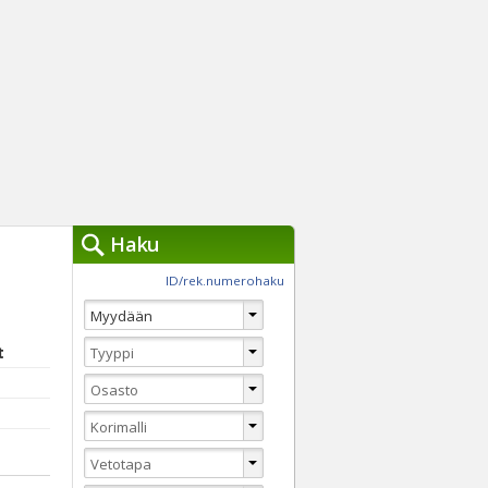
Haku
työkalut »
ID/rek.numerohaku
Käytät tällä hetkellä
jennä haut
Tarkkaa hakua
t
Vaihda Pikahakuun