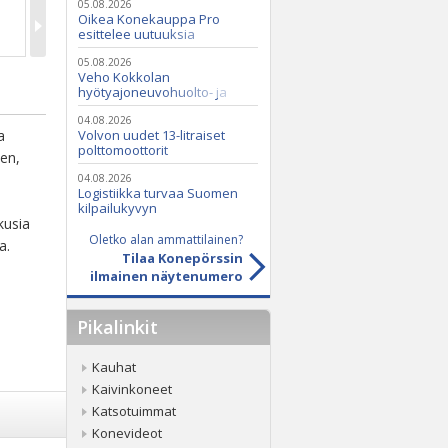
05.08.2026
Oikea Konekauppa Pro
esittelee uutuuksia
ammattikäyttöön
05.08.2026
Veho Kokkolan
hyötyajoneuvohuolto- ja
varaosatoiminnot Q2 Service
Oy:lle lokakuussa
04.08.2026
a
Volvon uudet 13-litraiset
polttomoottorit
nen,
04.08.2026
Logistiikka turvaa Suomen
kilpailukyvyn
kusia
Oletko alan ammattilainen?
a.
Tilaa Konepörssin
ilmainen näytenumero
Pikalinkit
Kauhat
Kaivinkoneet
Katsotuimmat
Konevideot