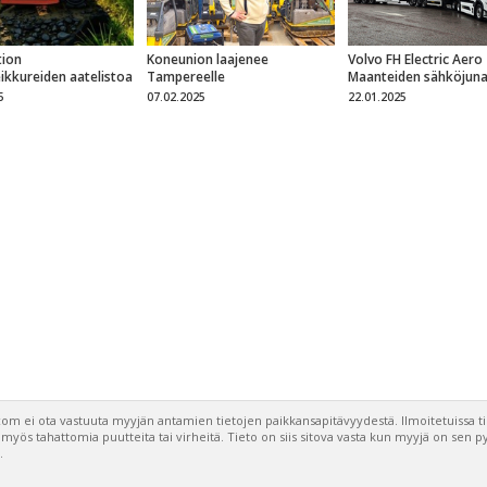
ion
Koneunion laajenee
Volvo FH Electric Aero
eikkureiden aatelistoa
Tampereelle
Maanteiden sähköjun
5
07.02.2025
22.01.2025
om ei ota vastuuta myyjän antamien tietojen paikkansapitävyydestä. Ilmoitetuissa t
a myös tahattomia puutteita tai virheitä. Tieto on siis sitova vasta kun myyjä on sen 
.