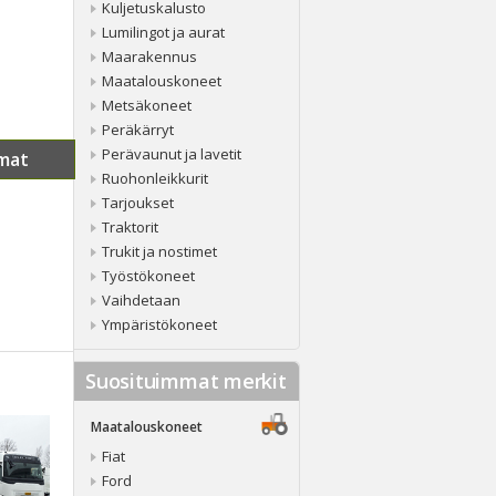
Kuljetuskalusto
Lumilingot ja aurat
Maarakennus
Maatalouskoneet
Metsäkoneet
Peräkärryt
Perävaunut ja lavetit
mat
Ruohonleikkurit
Tarjoukset
Traktorit
Trukit ja nostimet
Työstökoneet
Vaihdetaan
Ympäristökoneet
Suosituimmat merkit
Maatalouskoneet
Fiat
Ford