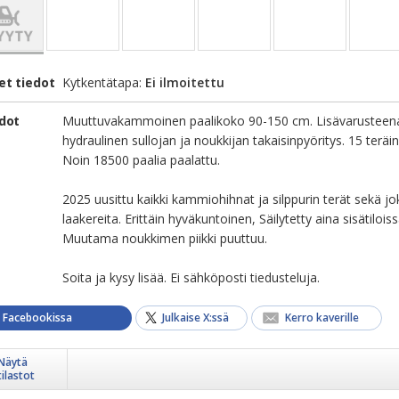
et tiedot
Kytkentätapa:
Ei ilmoitettu
edot
Muuttuvakammoinen paalikoko 90-150 cm. Lisävarusteen
hydraulinen sullojan ja noukkijan takaisinpyöritys. 15 teräi
Noin 18500 paalia paalattu.
2025 uusittu kaikki kammiohihnat ja silppurin terät sekä jo
laakereita. Erittäin hyväkuntoinen, Säilytetty aina sisätiloiss
Muutama noukkimen piikki puuttuu.
Soita ja kysy lisää. Ei sähköposti tiedusteluja.
a Facebookissa
Julkaise X:ssä
Kerro kaverille
Näytä
tilastot