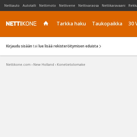
Nettiauto
Autotalli
Nettimoto
Nettivene
Nettivaraosa
Nettikaravaani
Rekk
Tarkka haku
Taukopaikka
30 
Kirjaudu sisään
tai
lue lisää rekisteröitymisen eduista
Nettikone.com
›
New Holland
›
Konetietolomake