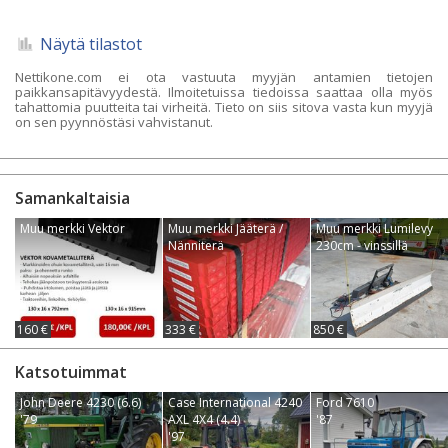
Näytä tilastot
Nettikone.com ei ota vastuuta myyjän antamien tietojen
paikkansapitävyydestä. Ilmoitetuissa tiedoissa saattaa olla myös
tahattomia puutteita tai virheitä. Tieto on siis sitova vasta kun myyjä
on sen pyynnöstäsi vahvistanut.
Samankaltaisia
Muu merkki Vektor
Muu merkki Jääterä /
Muu merkki Lumilevy
Nänniterä
230cm - vinssillä
160 €
333 €
850 €
Katsotuimmat
John Deere 4230 (6.6)
Case International 4240
Ford 7610
'79
AXL 4X4 (4.4)
'87
'97