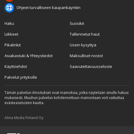
Ohjeet turvalliseen kaupankäyntiin
Haku
Suosikit
Liikkeet
Tallennetut haut
Pikalinkit
Usein kysyttyä
Asiakastuki & Yhteystiedot
Maksulliset nostot
Käyttöehdot
Saavutettavuusseloste
Palvelut yrityksille
Tämän palvelun ilmoitukset ovat mainoksia, jotka näytetään sinulle hakusi
mukaisesti. Muuhun palvelun kohdennettuun mainontaan voit vaikuttaa
evästeasetusten kautta.
Alma Media Finland Oy