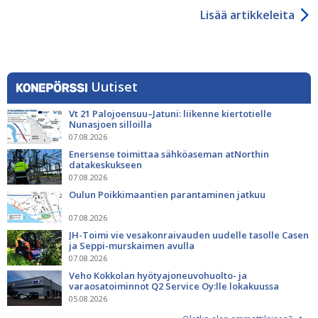
Lisää artikkeleita
Uutiset
Vt 21 Palojoensuu–Jatuni: liikenne kiertotielle
Nunasjoen silloilla
07.08.2026
Enersense toimittaa sähköaseman atNorthin
datakeskukseen
07.08.2026
Oulun Poikkimaantien parantaminen jatkuu
07.08.2026
JH-Toimi vie vesakonraivauden uudelle tasolle Casen
ja Seppi-murskaimen avulla
07.08.2026
Veho Kokkolan hyötyajoneuvohuolto- ja
varaosatoiminnot Q2 Service Oy:lle lokakuussa
05.08.2026