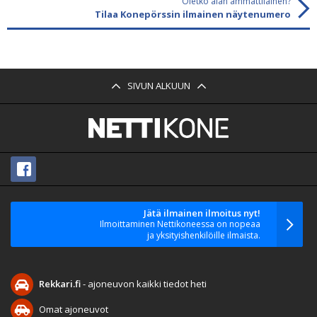
Oletko alan ammattilainen?
Tilaa Konepörssin ilmainen näytenumero
SIVUN ALKUUN
Jätä ilmainen ilmoitus nyt!
Ilmoittaminen Nettikoneessa on nopeaa
ja yksityishenkilöille ilmaista.
Rekkari.fi
- ajoneuvon kaikki tiedot heti
Omat ajoneuvot