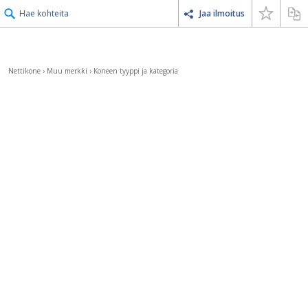
Hae kohteita
Jaa ilmoitus
Nettikone
›
Muu merkki
›
Koneen tyyppi ja kategoria