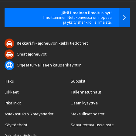
Jätä ilmainen ilmoitus nyt!
Ilmoittaminen Nettikoneessa on nopeaa
ja yksityishenkilöille ilmaista.
Rekkari.fi
- ajoneuvon kaikki tiedot heti
Omat ajoneuvot
Ohjeet turvalliseen kaupankäyntiin
Haku
Suosikit
Liikkeet
Tallennetut haut
Pikalinkit
Usein kysyttyä
Asiakastuki & Yhteystiedot
Maksulliset nostot
Käyttöehdot
Saavutettavuusseloste
Palvelut yrityksille