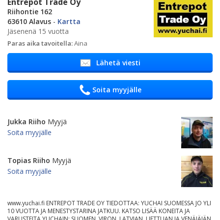
Entrepot Trade Oy
Riihontie 162
63610 Alavus
-
Kartta
Jäsenenä 15 vuotta
Paras aika tavoitella:
Aina
Lähetä viesti
Soita myyjälle
Jukka Riiho
Myyjä
Soita myyjälle
Topias Riiho
Myyjä
Soita myyjälle
www.yuchai.fi ENTREPOT TRADE OY TIEDOTTAA: YUCHAI SUOMESSA JO YLI
10 VUOTTA JA MENESTYSTARINA JATKUU. KATSO LISÄÄ KONEITA JA
VARUSTEITA YUCHAIN: SUOMEN, VIRON, LATVIAN, LIETTUAN JA VENÄJÄJÄN