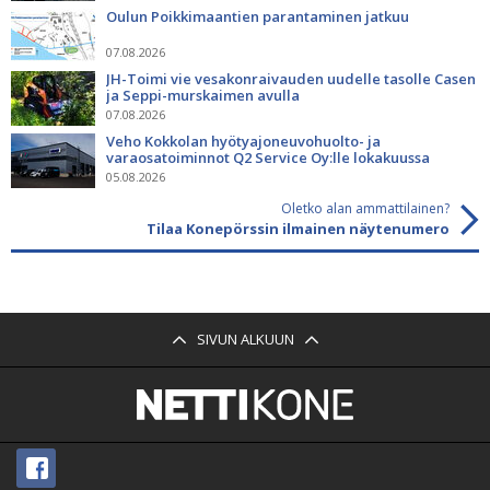
Oulun Poikkimaantien parantaminen jatkuu
07.08.2026
JH-Toimi vie vesakonraivauden uudelle tasolle Casen
ja Seppi-murskaimen avulla
07.08.2026
Veho Kokkolan hyötyajoneuvohuolto- ja
varaosatoiminnot Q2 Service Oy:lle lokakuussa
05.08.2026
Oletko alan ammattilainen?
Tilaa Konepörssin ilmainen näytenumero
SIVUN ALKUUN