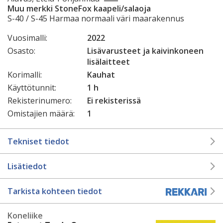
Muu merkki StoneFox kaapeli/salaoja
S-40 / S-45 Harmaa normaali väri maarakennus
Vuosimalli:
2022
Osasto:
Lisävarusteet ja kaivinkoneen
lisälaitteet
Korimalli:
Kauhat
Käyttötunnit:
1 h
Rekisterinumero:
Ei rekisterissä
Omistajien määrä:
1
Tekniset tiedot
Lisätiedot
Tarkista kohteen tiedot
Koneliike