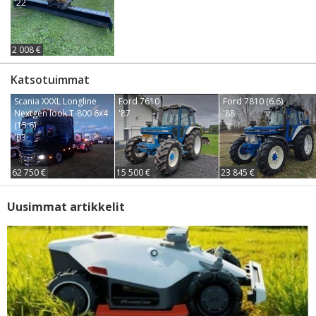
'22
2 008 €
Katsotuimmat
Scania XXXL Longline
Ford 7610
Ford 7810 (6.6)
Nextgen look T-800 6x4
'87
'88
(15.6)
'03
62 750 €
15 500 €
23 845 €
Uusimmat artikkelit