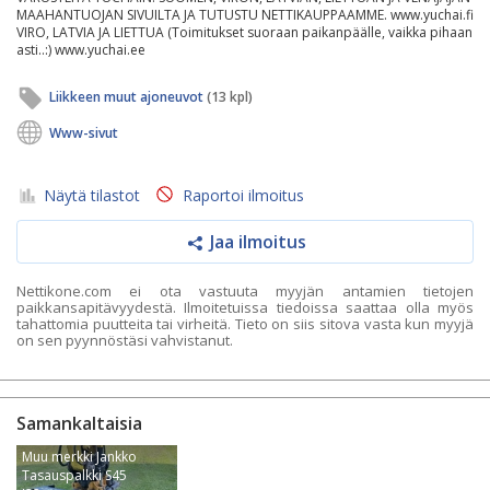
MAAHANTUOJAN SIVUILTA JA TUTUSTU NETTIKAUPPAAMME. www.yuchai.fi
VIRO, LATVIA JA LIETTUA (Toimitukset suoraan paikanpäälle, vaikka pihaan
asti..:) www.yuchai.ee
Liikkeen muut ajoneuvot
(13 kpl)
Www-sivut
Näytä tilastot
Raportoi ilmoitus
Jaa ilmoitus
Nettikone.com ei ota vastuuta myyjän antamien tietojen
paikkansapitävyydestä. Ilmoitetuissa tiedoissa saattaa olla myös
tahattomia puutteita tai virheitä. Tieto on siis sitova vasta kun myyjä
on sen pyynnöstäsi vahvistanut.
Samankaltaisia
Muu merkki Jankko
Tasauspalkki S45