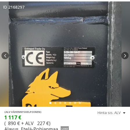
ID 2168297
(ALV VÄHENNYSKELPOINEN)
1 117 €
( 890 € + ALV 227 €)
Alavus, Etelä-Pohjanmaa
LIIKE