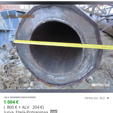
ID 1909849
(ALV VÄHENNYSKELPOINEN)
1 004 €
( 800 € + ALV 204 €)
Jurva, Etelä-Pohjanmaa
LIIKE