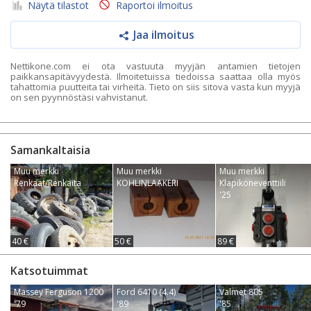
Näytä tilastot
Raportoi ilmoitus
Jaa ilmoitus
Nettikone.com ei ota vastuuta myyjän antamien tietojen
paikkansapitävyydestä. Ilmoitetuissa tiedoissa saattaa olla myös
tahattomia puutteita tai virheitä. Tieto on siis sitova vasta kun myyjä
on sen pyynnöstäsi vahvistanut.
Samankaltaisia
Muu merkki
Muu merkki
Muu merkki
Renkaat/Renkaita
KOHLINLAAKERI
Klapikoneventtiili
'25
40 €
50 €
89 €
Katsotuimmat
Massey Ferguson 1200
Ford 6410 (4.4)
Valmet 805
'79
'89
'85