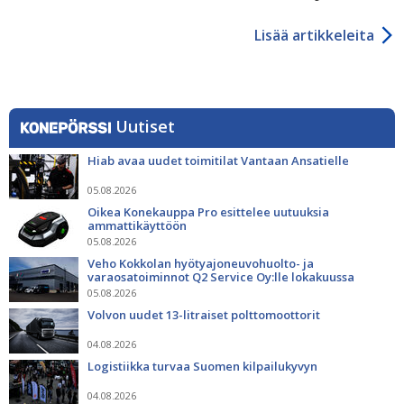
Lisää artikkeleita
Uutiset
Hiab avaa uudet toimitilat Vantaan Ansatielle
05.08.2026
Oikea Konekauppa Pro esittelee uutuuksia
ammattikäyttöön
05.08.2026
Veho Kokkolan hyötyajoneuvohuolto- ja
varaosatoiminnot Q2 Service Oy:lle lokakuussa
05.08.2026
Volvon uudet 13-litraiset polttomoottorit
04.08.2026
Logistiikka turvaa Suomen kilpailukyvyn
04.08.2026