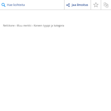
Hae kohteita
Jaa ilmoitus
Nettikone
›
Muu merkki
›
Koneen tyyppi ja kategoria