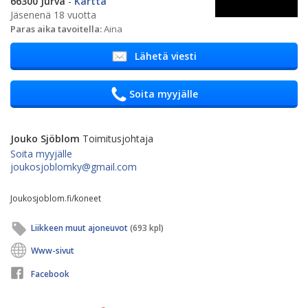
66300 Jurva
-
Kartta
Jäsenenä 18 vuotta
Paras aika tavoitella:
Aina
Lähetä viesti
Soita myyjälle
Jouko Sjöblom
Toimitusjohtaja
Soita myyjälle
joukosjoblomky@gmail.com
Joukosjoblom.fi/koneet
Liikkeen muut ajoneuvot
(693 kpl)
Www-sivut
Facebook