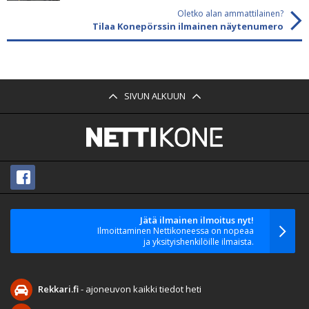
Oletko alan ammattilainen?
Tilaa Konepörssin ilmainen näytenumero
SIVUN ALKUUN
Jätä ilmainen ilmoitus nyt!
Ilmoittaminen Nettikoneessa on nopeaa
ja yksityishenkilöille ilmaista.
Rekkari.fi
- ajoneuvon kaikki tiedot heti