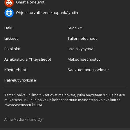
Omat ajoneuvot
Ohjeet turvalliseen kaupankäyntiin
Haku
Suosikit
Liikkeet
Tallennetut haut
Pikalinkit
Usein kysyttyä
Asiakastuki & Yhteystiedot
Maksulliset nostot
Käyttöehdot
Saavutettavuusseloste
Palvelut yrityksille
Tämän palvelun ilmoitukset ovat mainoksia, jotka näytetään sinulle hakusi
mukaisesti. Muuhun palvelun kohdennettuun mainontaan voit vaikuttaa
evästeasetusten kautta.
Alma Media Finland Oy