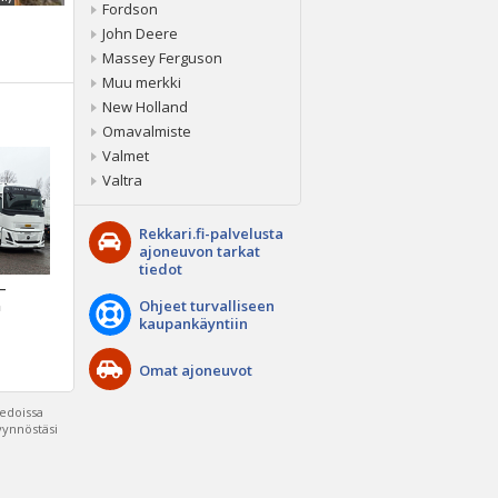
Fordson
John Deere
Massey Ferguson
Muu merkki
New Holland
Omavalmiste
Valmet
Valtra
Rekkari.fi-palvelusta
ajoneuvon tarkat
tiedot
 –
Ohjeet turvalliseen
a
kaupankäyntiin
Omat ajoneuvot
iedoissa
pyynnöstäsi