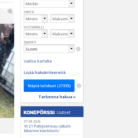
HINTA
-
VUOSIMALLI
-
SIJAINTI
Valitse kartalta
Lisää hakukriteereitä
Tarkenna hakua »
Uutiset
07.08.2026
Vt 21 Palojoensuu–Jatuni:
liikenne kiertotielle
Nunasjoen silloilla