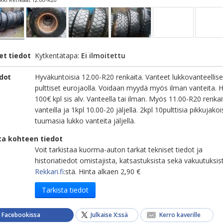
et tiedot
Kytkentätapa:
Ei ilmoitettu
edot
Hyväkuntoisia 12.00-R20 renkaita. Vanteet lukkovanteellise
pulttiset eurojaolla. Voidaan myydä myös ilman vanteita. H
100€ kpl sis alv. Vanteella tai ilman. Myös 11.00-R20 renkai
vanteilla ja 1kpl 10.00-20 jäljellä. 2kpl 10pulttisia pikkujakoi
tuumasia lukko vanteita jäljellä.
ta kohteen tiedot
Voit tarkistaa kuorma-auton tarkat tekniset tiedot ja
historiatiedot omistajista, katsastuksista sekä vakuutuksis
Rekkari.fi
:stä. Hinta alkaen 2,90 €
Tarkista tiedot
a Facebookissa
Julkaise X:ssä
Kerro kaverille