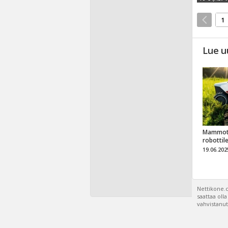
1
Lue u
Mammot
robottil
19.06.202
Nettikone.c
saattaa oll
vahvistanut