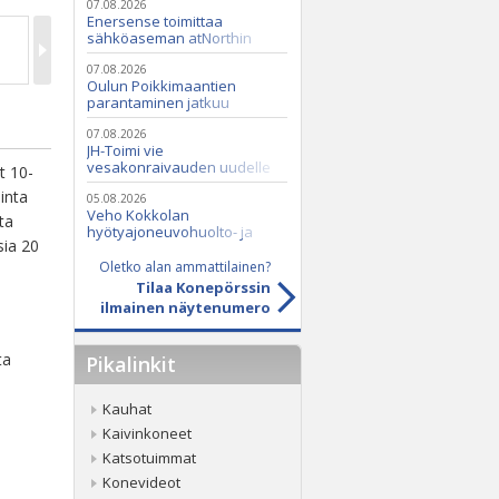
07.08.2026
Enersense toimittaa
sähköaseman atNorthin
datakeskukseen
07.08.2026
Oulun Poikkimaantien
parantaminen jatkuu
07.08.2026
JH-Toimi vie
vesakonraivauden uudelle
t 10-
tasolle Casen ja Seppi-
inta
murskaimen avulla
05.08.2026
Veho Kokkolan
ta
hyötyajoneuvohuolto- ja
sia 20
varaosatoiminnot Q2 Service
Oy:lle lokakuussa
Oletko alan ammattilainen?
Tilaa Konepörssin
ilmainen näytenumero
ta
Pikalinkit
Kauhat
Kaivinkoneet
Katsotuimmat
Konevideot