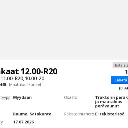
kaat 12.00-R20
1
Haku
11.00-R20,10.00-20
Lähetä 
Tyh
445.
Maatalouskoneet
(Ei A
styyppi
Myydään
Osasto
Traktorin peräk
ja maatalous
perävaunut
Rauma, Satakunta
Rekisterinumero
Ei rekisterissä
ty
17.07.2026