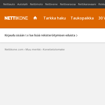
Nettiauto
Autotalli
Nettimoto
Nettivene
Nettivaraosa
Nettikaravaani
Rekk
Tarkka haku
Taukopaikka
30 
Kirjaudu sisään
tai
lue lisää rekisteröitymisen eduista
Nettikone.com
›
Muu merkki
›
Konetietolomake