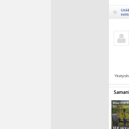
Lisä
suosi
Yksityis
Samanl
'91
10 €
(ALV v