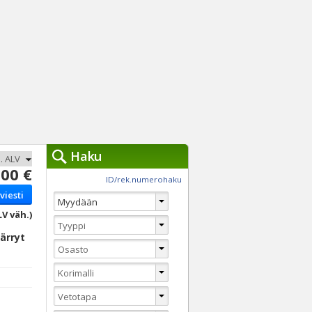
Haku
00 €
työkalut »
ID/rek.numerohaku
viesti
Käytät tällä hetkellä
jennä haut
LV väh.)
Tarkkaa hakua
ärryt
Vaihda Pikahakuun