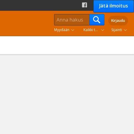
Jätä ilmoitus
Kirjaudu
Myydään
Kaikki tuoteryhmät
Sijainti