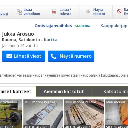
Lisää
Lataa /
Näytä
Ra
ä
vertailuun
tulosta
tilastot
il
kiksi
Omistajanvaihdos
Kauppakirjap
Jukka Arosuo
Rauma, Satakunta
-
Kartta
Jäsenenä 19 vuotta
Lähetä viesti
Näytä numero
henkilöiden välisessä kaupankäynnissä sovelletaan kauppalakia kuluttajansuojala
aiset kohteet
Aiemmin katsotut
Katsotuim
Muu merkki Scania 3.SRJ Akseleita
Muu merkki Peräkärryn vanerilaita - 35cm korkea, leveys 197cm
Muu merkki Peräkärryn laita - K 54cm - L 195cm - puinen
40 €
40 €
50 €
äh. kelp.)
(Ei ALV väh.)
(Ei ALV väh.)
(Ei ALV vä