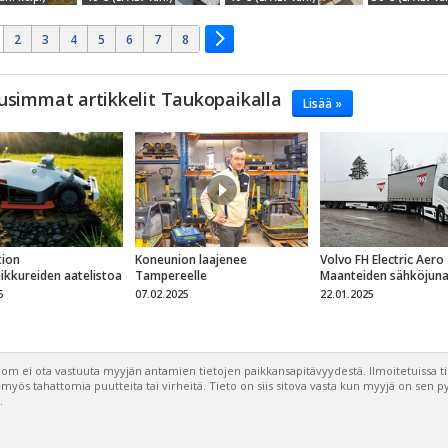
2
3
4
5
6
7
8
usimmat artikkelit Taukopaikalla
Lisää »
ion
Koneunion laajenee
Volvo FH Electric Aero
eikkureiden aatelistoa
Tampereelle
Maanteiden sähköjun
5
07.02.2025
22.01.2025
om ei ota vastuuta myyjän antamien tietojen paikkansapitävyydestä. Ilmoitetuissa t
a myös tahattomia puutteita tai virheitä. Tieto on siis sitova vasta kun myyjä on sen 
.