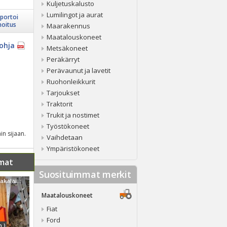
Kuljetuskalusto
Lumilingot ja aurat
portoi
moitus
Maarakennus
Maatalouskoneet
ohja
Metsäkoneet
Peräkärryt
Perävaunut ja lavetit
Ruohonleikkurit
Tarjoukset
Traktorit
Trukit ja nostimet
Työstökoneet
in sijaan.
Vaihdetaan
Ympäristökoneet
mat
Suosituimmat merkit
Muu merkki Takalaita peräkärryyn - 194,5cm
Maatalouskoneet
Fiat
Ford
h.)