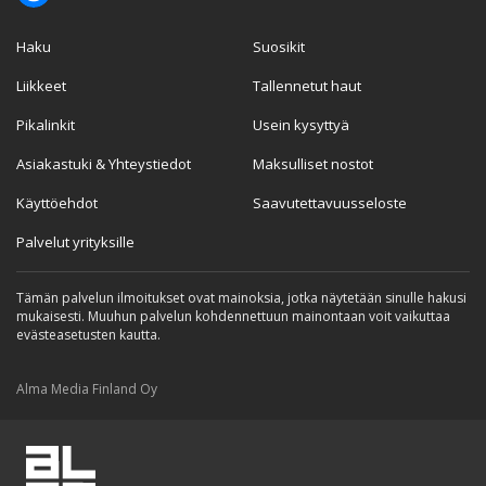
Haku
Suosikit
Liikkeet
Tallennetut haut
Pikalinkit
Usein kysyttyä
Asiakastuki & Yhteystiedot
Maksulliset nostot
Käyttöehdot
Saavutettavuusseloste
Palvelut yrityksille
Tämän palvelun ilmoitukset ovat mainoksia, jotka näytetään sinulle hakusi
mukaisesti. Muuhun palvelun kohdennettuun mainontaan voit vaikuttaa
evästeasetusten kautta.
Alma Media Finland Oy