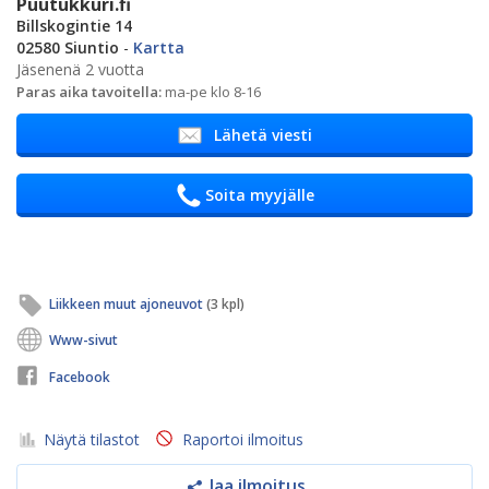
Puutukkuri.fi
Billskogintie 14
02580 Siuntio
-
Kartta
Jäsenenä 2 vuotta
Paras aika tavoitella:
ma-pe klo 8-16
Lähetä viesti
Soita myyjälle
Liikkeen muut ajoneuvot
(3 kpl)
Www-sivut
Facebook
Näytä tilastot
Raportoi ilmoitus
Jaa ilmoitus