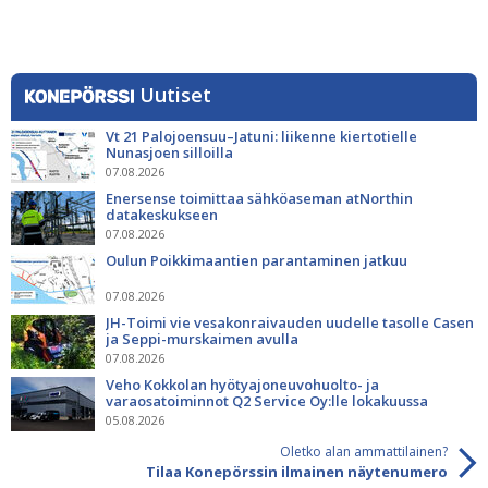
Uutiset
Vt 21 Palojoensuu–Jatuni: liikenne kiertotielle
Nunasjoen silloilla
07.08.2026
Enersense toimittaa sähköaseman atNorthin
datakeskukseen
07.08.2026
Oulun Poikkimaantien parantaminen jatkuu
07.08.2026
JH-Toimi vie vesakonraivauden uudelle tasolle Casen
ja Seppi-murskaimen avulla
07.08.2026
Veho Kokkolan hyötyajoneuvohuolto- ja
varaosatoiminnot Q2 Service Oy:lle lokakuussa
05.08.2026
Oletko alan ammattilainen?
Tilaa Konepörssin ilmainen näytenumero