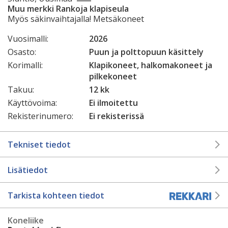
Muu merkki Rankoja klapiseula
Myös säkinvaihtajalla! Metsäkoneet
Vuosimalli:
2026
Osasto:
Puun ja polttopuun käsittely
Korimalli:
Klapikoneet, halkomakoneet ja
pilkekoneet
Takuu:
12 kk
Käyttövoima:
Ei ilmoitettu
Rekisterinumero:
Ei rekisterissä
Tekniset tiedot
Lisätiedot
Tarkista kohteen tiedot
Koneliike