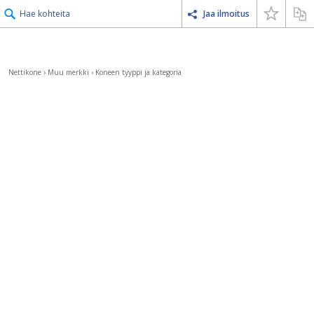
Hae kohteita
Jaa ilmoitus
Nettikone
›
Muu merkki
›
Koneen tyyppi ja kategoria