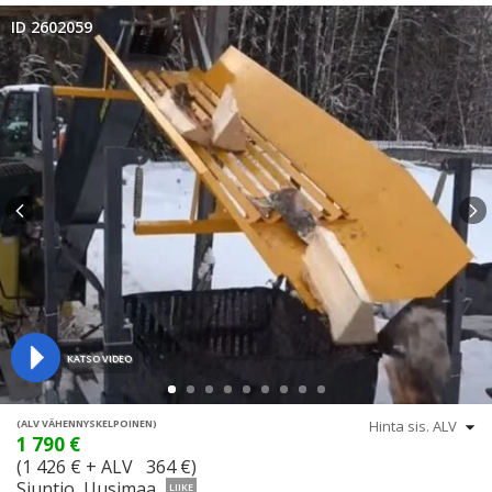
ID 2602059
KATSO VIDEO
(ALV VÄHENNYSKELPOINEN)
1 790 €
(1 426 € + ALV 364 €)
Siuntio, Uusimaa
LIIKE