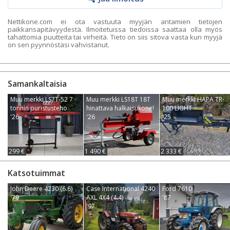
Nettikone.com ei ota vastuuta myyjän antamien tietojen
paikkansapitävyydestä. Ilmoitetuissa tiedoissa saattaa olla myös
tahattomia puutteita tai virheitä. Tieto on siis sitova vasta kun myyjä
on sen pyynnöstäsi vahvistanut.
Samankaltaisia
Muu merkki LS7T-52 7
Muu merkki LS18T 18T
Muu merkki HAPA TR-
tonnin puristusteho
hinattava halkaisukone!
100 LIGHT
'26
'26
'25
299 €
1 490 €
2 333 €
Katsotuimmat
John Deere 4230 (6.6)
Case International 4240
Ford 7610
'79
AXL 4X4 (4.4)
'87
'97