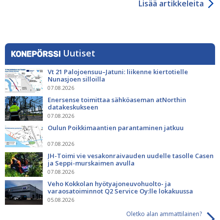
Lisää artikkeleita
Uutiset
Vt 21 Palojoensuu–Jatuni: liikenne kiertotielle
Nunasjoen silloilla
07.08.2026
Enersense toimittaa sähköaseman atNorthin
datakeskukseen
07.08.2026
Oulun Poikkimaantien parantaminen jatkuu
07.08.2026
JH-Toimi vie vesakonraivauden uudelle tasolle Casen
ja Seppi-murskaimen avulla
07.08.2026
Veho Kokkolan hyötyajoneuvohuolto- ja
varaosatoiminnot Q2 Service Oy:lle lokakuussa
05.08.2026
Oletko alan ammattilainen?