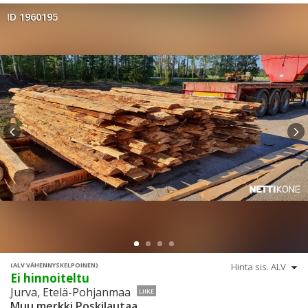
ID 1960195
(ALV VÄHENNYSKELPOINEN)
Ei hinnoiteltu
Jurva, Etelä-Pohjanmaa
LIIKE
Muu merkki Poskilautaa