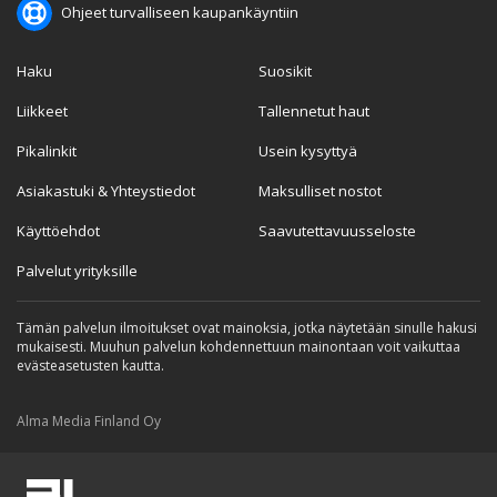
Ohjeet turvalliseen kaupankäyntiin
Haku
Suosikit
Liikkeet
Tallennetut haut
Pikalinkit
Usein kysyttyä
Asiakastuki & Yhteystiedot
Maksulliset nostot
Käyttöehdot
Saavutettavuusseloste
Palvelut yrityksille
Tämän palvelun ilmoitukset ovat mainoksia, jotka näytetään sinulle hakusi
mukaisesti. Muuhun palvelun kohdennettuun mainontaan voit vaikuttaa
evästeasetusten kautta.
Alma Media Finland Oy