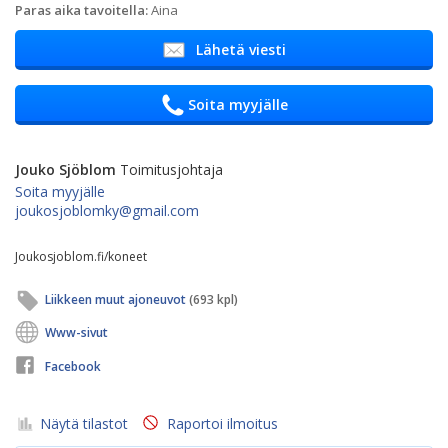
Paras aika tavoitella:
Aina
Lähetä viesti
Soita myyjälle
Jouko Sjöblom
Toimitusjohtaja
Soita myyjälle
joukosjoblomky@gmail.com
Joukosjoblom.fi/koneet
Liikkeen muut ajoneuvot
(693 kpl)
Www-sivut
Facebook
Näytä tilastot
Raportoi ilmoitus