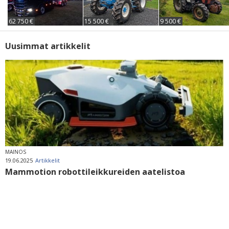
62 750 €
15 500 €
9 500 €
Uusimmat artikkelit
MAINOS
19.06.2025
Artikkelit
Mammotion robottileikkureiden aatelistoa