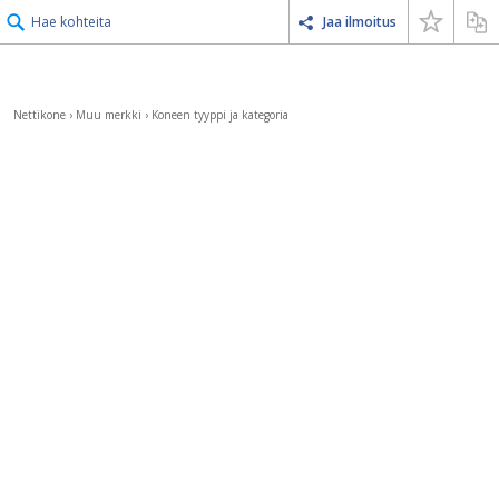
Hae kohteita
Jaa ilmoitus
Nettikone
›
Muu merkki
›
Koneen tyyppi ja kategoria