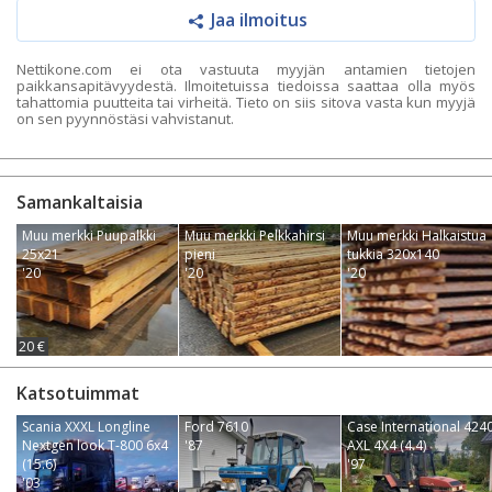
Jaa ilmoitus
Nettikone.com ei ota vastuuta myyjän antamien tietojen
paikkansapitävyydestä. Ilmoitetuissa tiedoissa saattaa olla myös
tahattomia puutteita tai virheitä. Tieto on siis sitova vasta kun myyjä
on sen pyynnöstäsi vahvistanut.
Samankaltaisia
Muu merkki Puupalkki
Muu merkki Pelkkahirsi
Muu merkki Halkaistua
25x21
pieni
tukkia 320x140
'20
'20
'20
20 €
Katsotuimmat
Scania XXXL Longline
Ford 7610
Case International 424
Nextgen look T-800 6x4
'87
AXL 4X4 (4.4)
(15.6)
'97
'03