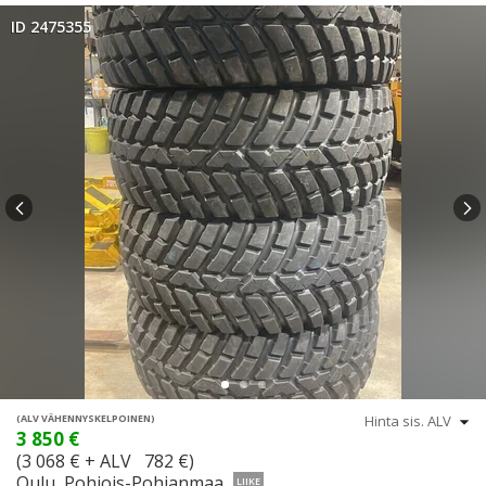
ID 2475355
(ALV VÄHENNYSKELPOINEN)
3 850 €
(3 068 € + ALV 782 €)
Oulu, Pohjois-Pohjanmaa
LIIKE