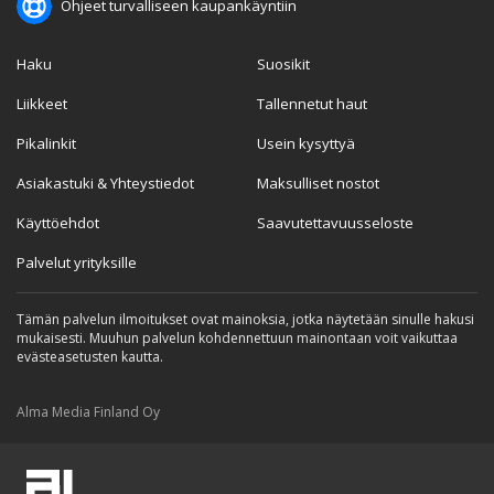
Ohjeet turvalliseen kaupankäyntiin
Haku
Suosikit
Liikkeet
Tallennetut haut
Pikalinkit
Usein kysyttyä
Asiakastuki & Yhteystiedot
Maksulliset nostot
Käyttöehdot
Saavutettavuusseloste
Palvelut yrityksille
Tämän palvelun ilmoitukset ovat mainoksia, jotka näytetään sinulle hakusi
mukaisesti. Muuhun palvelun kohdennettuun mainontaan voit vaikuttaa
evästeasetusten kautta.
Alma Media Finland Oy