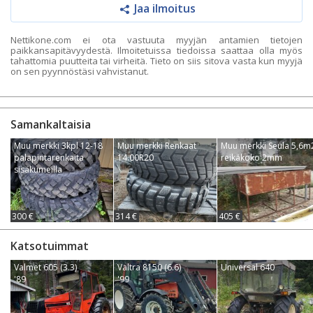
Jaa ilmoitus
Nettikone.com ei ota vastuuta myyjän antamien tietojen
paikkansapitävyydestä. Ilmoitetuissa tiedoissa saattaa olla myös
tahattomia puutteita tai virheitä. Tieto on siis sitova vasta kun myyjä
on sen pyynnöstäsi vahvistanut.
Samankaltaisia
Muu merkki 3kpl 12-18
Muu merkki Renkaat
Muu merkki Seula 5,6m
palapintarenkaita
14.00R20
reikäkoko 2mm
sisäkumeilla
300 €
314 €
405 €
Katsotuimmat
Valmet 605 (3.3)
Valtra 8150 (6.6)
Universal 640
'89
'99