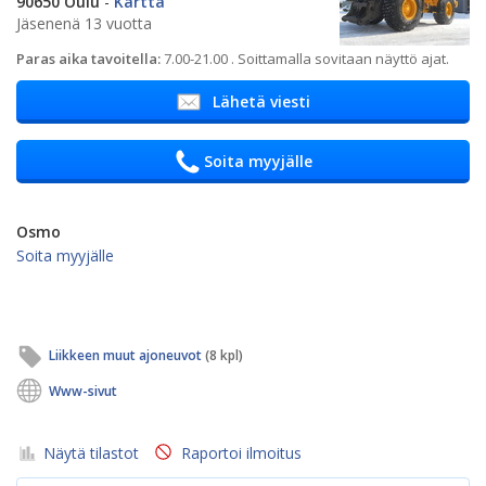
90650 Oulu
-
Kartta
Jäsenenä 13 vuotta
Paras aika tavoitella:
7.00-21.00 . Soittamalla sovitaan näyttö ajat.
Lähetä viesti
Soita myyjälle
Osmo
Soita myyjälle
Liikkeen muut ajoneuvot
(8 kpl)
Www-sivut
Näytä tilastot
Raportoi ilmoitus