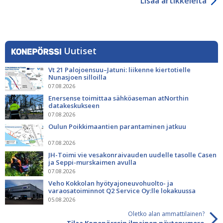
Lisää artikkeleita
Uutiset
Vt 21 Palojoensuu–Jatuni: liikenne kiertotielle
Nunasjoen silloilla
07.08.2026
Enersense toimittaa sähköaseman atNorthin
datakeskukseen
07.08.2026
Oulun Poikkimaantien parantaminen jatkuu
07.08.2026
JH-Toimi vie vesakonraivauden uudelle tasolle Casen
ja Seppi-murskaimen avulla
07.08.2026
Veho Kokkolan hyötyajoneuvohuolto- ja
varaosatoiminnot Q2 Service Oy:lle lokakuussa
05.08.2026
Oletko alan ammattilainen?
Tilaa Konepörssin ilmainen näytenumero