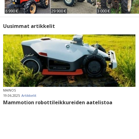
8 990 €
29 900 €
3 000 €
Uusimmat artikkelit
MAINOS
19.06.2025
Artikkelit
Mammotion robottileikkureiden aatelistoa