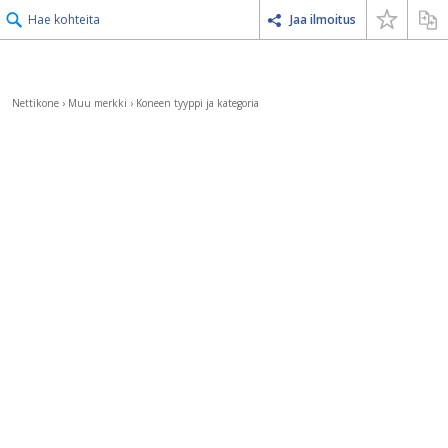
Hae kohteita
Jaa ilmoitus
Nettikone
›
Muu merkki
›
Koneen tyyppi ja kategoria