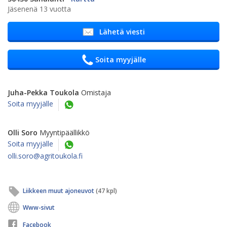
Jäsenenä 13 vuotta
Lähetä viesti
Soita myyjälle
Juha-Pekka Toukola
Omistaja
Soita myyjälle
Olli Soro
Myyntipäällikkö
Soita myyjälle
olli.soro@agritoukola.fi
Liikkeen muut ajoneuvot
(47 kpl)
Www-sivut
Facebook