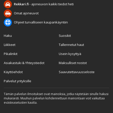
Rekkari.fi
- ajoneuvon kaikki tiedot heti
Omat ajoneuvot
Ohjeet turvalliseen kaupankäyntiin
Haku
Suosikit
Liikkeet
Tallennetut haut
Pikalinkit
Usein kysyttyä
Asiakastuki & Yhteystiedot
Maksulliset nostot
Käyttöehdot
Saavutettavuusseloste
Palvelut yrityksille
Tämän palvelun ilmoitukset ovat mainoksia, jotka näytetään sinulle hakusi
mukaisesti. Muuhun palvelun kohdennettuun mainontaan voit vaikuttaa
evästeasetusten kautta.