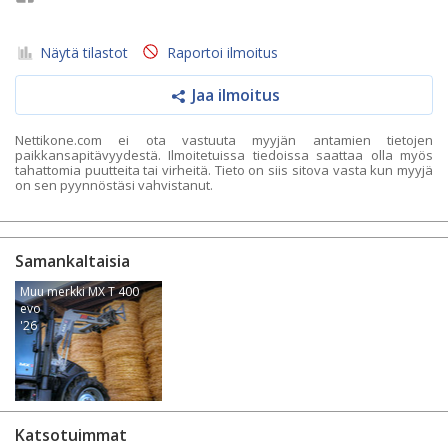
Näytä tilastot
Raportoi ilmoitus
Jaa ilmoitus
Nettikone.com ei ota vastuuta myyjän antamien tietojen
paikkansapitävyydestä. Ilmoitetuissa tiedoissa saattaa olla myös
tahattomia puutteita tai virheitä. Tieto on siis sitova vasta kun myyjä
on sen pyynnöstäsi vahvistanut.
Samankaltaisia
Muu merkki MX T 400
evo
'26
Katsotuimmat