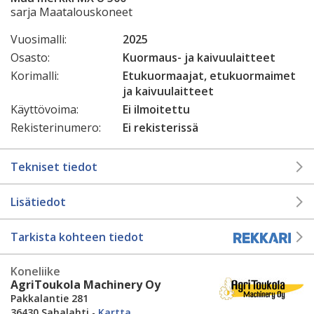
sarja Maatalouskoneet
Vuosimalli:
2025
Osasto:
Kuormaus- ja kaivuulaitteet
Korimalli:
Etukuormaajat, etukuormaimet
ja kaivuulaitteet
Käyttövoima:
Ei ilmoitettu
Rekisterinumero:
Ei rekisterissä
Tekniset tiedot
Lisätiedot
Tarkista kohteen tiedot
Koneliike
AgriToukola Machinery Oy
Pakkalantie 281
36430 Sahalahti
-
Kartta