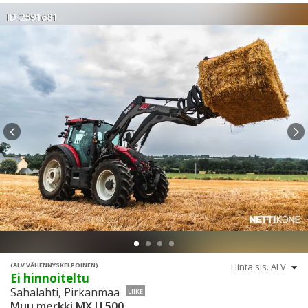
ID 2591681
(ALV VÄHENNYSKELPOINEN)
Ei hinnoiteltu
Sahalahti, Pirkanmaa
LIIKE
Muu merkki MX U 500