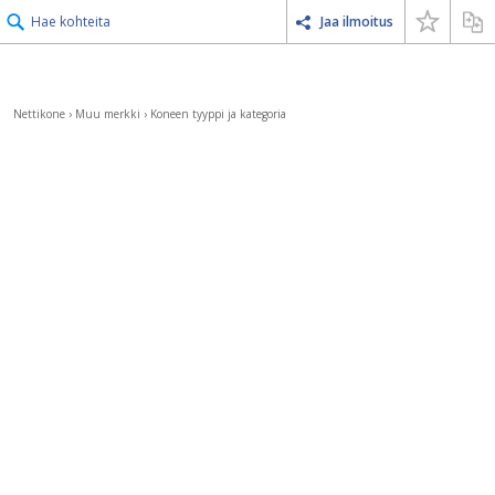
Hae kohteita
Jaa ilmoitus
Nettikone
›
Muu merkki
›
Koneen tyyppi ja kategoria