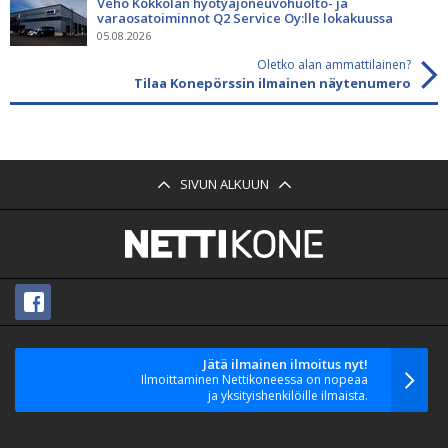
Veho Kokkolan hyötyajoneuvohuolto- ja
varaosatoiminnot Q2 Service Oy:lle lokakuussa
05.08.2026
Oletko alan ammattilainen?
Tilaa Konepörssin ilmainen näytenumero
SIVUN ALKUUN
Jätä ilmainen ilmoitus nyt!
Ilmoittaminen Nettikoneessa on nopeaa
ja yksityishenkilöille ilmaista.