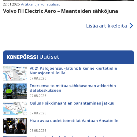
22.01.2025
Artikkelit ja koneuutiset
Volvo FH Electric Aero – Maanteiden sähköjuna
Lisää artikkeleita
Uutiset
Vt 21 Palojoensuu–Jatuni: liikenne kiertotielle
Nunasjoen silloilla
07.08.2026
Enersense toimittaa sähköaseman atNorthin
datakeskukseen
07.08.2026
Oulun Poikkimaantien parantaminen jatkuu
07.08.2026
Hiab avaa uudet toimitilat Vantaan Ansatielle
05.08.2026