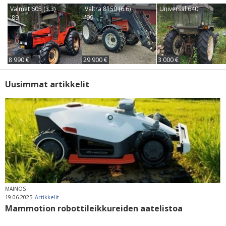
Valmet 605 (3.3)
Valtra 8150 (6.6)
Universal 640
'89
'99
8 990 €
29 900 €
3 000 €
Uusimmat artikkelit
MAINOS
19.06.2025
Artikkelit
Mammotion robottileikkureiden aatelistoa