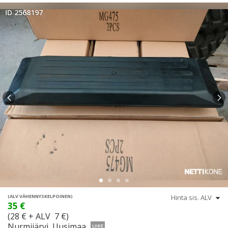
ID 2568197
(ALV VÄHENNYSKELPOINEN)
35 €
(28 € + ALV 7 €)
Nurmijärvi, Uusimaa
LIIKE