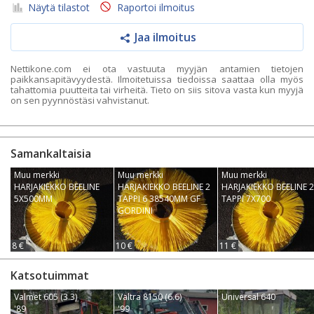
Näytä tilastot
Raportoi ilmoitus
Jaa ilmoitus
Nettikone.com ei ota vastuuta myyjän antamien tietojen
paikkansapitävyydestä. Ilmoitetuissa tiedoissa saattaa olla myös
tahattomia puutteita tai virheitä. Tieto on siis sitova vasta kun myyjä
on sen pyynnöstäsi vahvistanut.
Samankaltaisia
Muu merkki
Muu merkki
Muu merkki
HARJAKIEKKO BEELINE
HARJAKIEKKO BEELINE 2
HARJAKIEKKO BEELINE 2
5X500MM
TAPPI 6 38540MM GF
TAPPI 7X700
GORDINI
8 €
10 €
11 €
Katsotuimmat
Valmet 605 (3.3)
Valtra 8150 (6.6)
Universal 640
'89
'99