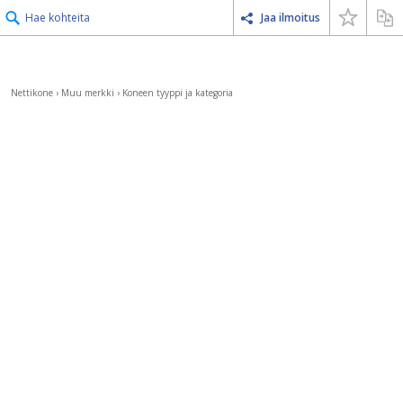
Hae kohteita
Jaa ilmoitus
Nettikone
›
Muu merkki
›
Koneen tyyppi ja kategoria