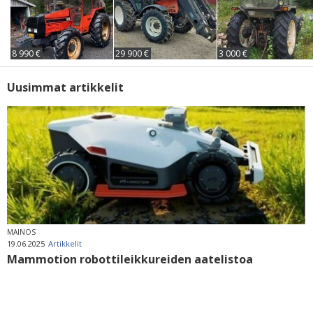
8 990 €
29 900 €
3 000 €
Uusimmat artikkelit
MAINOS
19.06.2025
Artikkelit
Mammotion robottileikkureiden aatelistoa