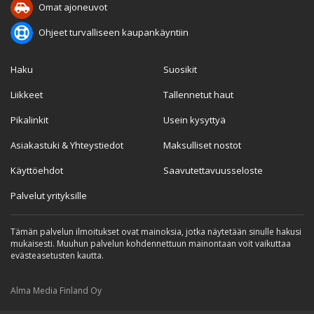
Omat ajoneuvot
Ohjeet turvalliseen kaupankäyntiin
Haku
Suosikit
Liikkeet
Tallennetut haut
Pikalinkit
Usein kysyttyä
Asiakastuki & Yhteystiedot
Maksulliset nostot
Käyttöehdot
Saavutettavuusseloste
Palvelut yrityksille
Tämän palvelun ilmoitukset ovat mainoksia, jotka näytetään sinulle hakusi
mukaisesti. Muuhun palvelun kohdennettuun mainontaan voit vaikuttaa
evästeasetusten kautta.
Alma Media Finland Oy