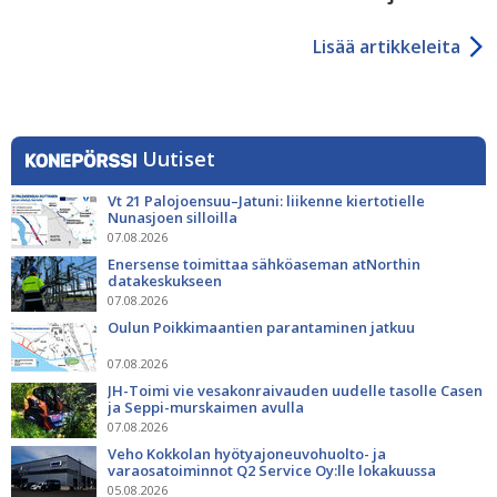
Lisää artikkeleita
Uutiset
Vt 21 Palojoensuu–Jatuni: liikenne kiertotielle
Nunasjoen silloilla
07.08.2026
Enersense toimittaa sähköaseman atNorthin
datakeskukseen
07.08.2026
Oulun Poikkimaantien parantaminen jatkuu
07.08.2026
JH-Toimi vie vesakonraivauden uudelle tasolle Casen
ja Seppi-murskaimen avulla
07.08.2026
Veho Kokkolan hyötyajoneuvohuolto- ja
varaosatoiminnot Q2 Service Oy:lle lokakuussa
05.08.2026