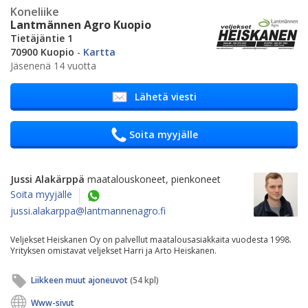
Koneliike
Lantmännen Agro Kuopio
Tietäjäntie 1
70900 Kuopio
-
Kartta
Jäsenenä 14 vuotta
Lähetä viesti
Soita myyjälle
Jussi Alakärppä
maatalouskoneet, pienkoneet
Soita myyjälle
jussi.alakarppa@lantmannenagro.fi
Veljekset Heiskanen Oy on palvellut maatalousasiakkaita vuodesta 1998.
Yrityksen omistavat veljekset Harri ja Arto Heiskanen.
Liikkeen muut ajoneuvot
(54 kpl)
Www-sivut