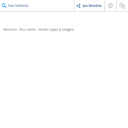
Hae kohteita
Jaa ilmoitus
Nettikone
›
Muu merkki
›
Koneen tyyppi ja kategoria