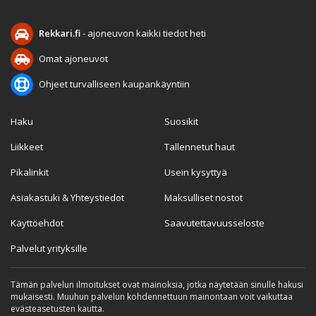
Rekkari.fi
- ajoneuvon kaikki tiedot heti
Omat ajoneuvot
Ohjeet turvalliseen kaupankäyntiin
Haku
Suosikit
Liikkeet
Tallennetut haut
Pikalinkit
Usein kysyttyä
Asiakastuki & Yhteystiedot
Maksulliset nostot
Käyttöehdot
Saavutettavuusseloste
Palvelut yrityksille
Tämän palvelun ilmoitukset ovat mainoksia, jotka näytetään sinulle hakusi
mukaisesti. Muuhun palvelun kohdennettuun mainontaan voit vaikuttaa
evästeasetusten kautta.