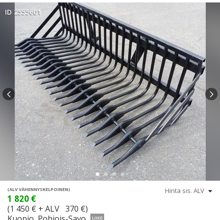
ID 2555601
(ALV VÄHENNYSKELPOINEN)
1 820 €
(1 450 € + ALV 370 €)
Kuopio, Pohjois-Savo
LIIKE