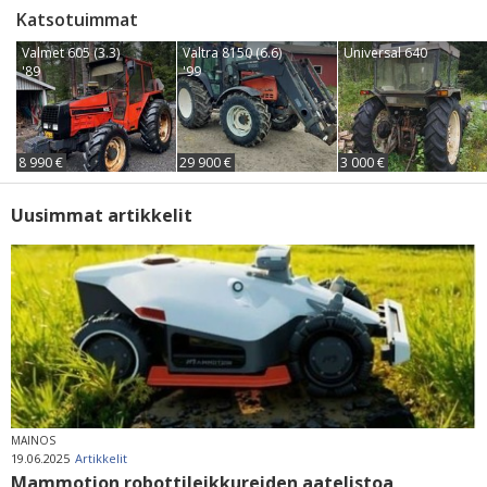
Katsotuimmat
Valmet 605 (3.3)
Valtra 8150 (6.6)
Universal 640
'89
'99
8 990 €
29 900 €
3 000 €
Uusimmat artikkelit
MAINOS
19.06.2025
Artikkelit
Mammotion robottileikkureiden aatelistoa