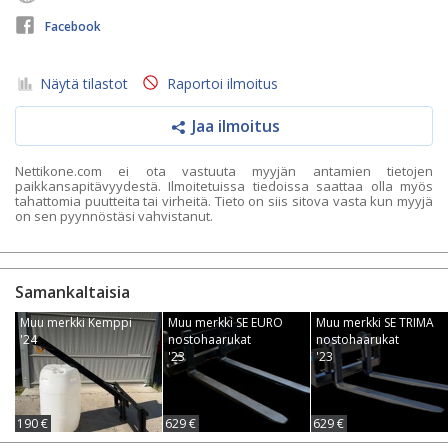
Facebook
Näytä tilastot
Raportoi ilmoitus
Jaa ilmoitus
Nettikone.com ei ota vastuuta myyjän antamien tietojen
paikkansapitävyydestä. Ilmoitetuissa tiedoissa saattaa olla myös
tahattomia puutteita tai virheitä. Tieto on siis sitova vasta kun myyjä
on sen pyynnöstäsi vahvistanut.
Samankaltaisia
Muu merkki Kemppi
Muu merkki SE EURO
Muu merkki SE TRIMA
'24
nostohaarukat
nostohaarukat
'23
'23
190 €
629 €
629 €