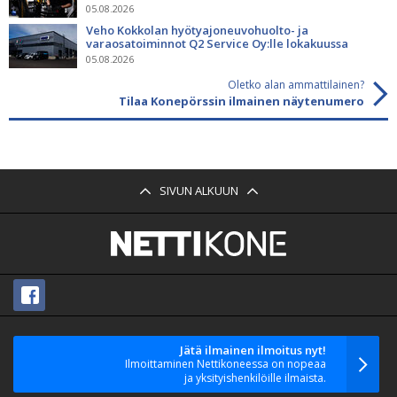
05.08.2026
Veho Kokkolan hyötyajoneuvohuolto- ja
varaosatoiminnot Q2 Service Oy:lle lokakuussa
05.08.2026
Oletko alan ammattilainen?
Tilaa Konepörssin ilmainen näytenumero
SIVUN ALKUUN
Jätä ilmainen ilmoitus nyt!
Ilmoittaminen Nettikoneessa on nopeaa
ja yksityishenkilöille ilmaista.