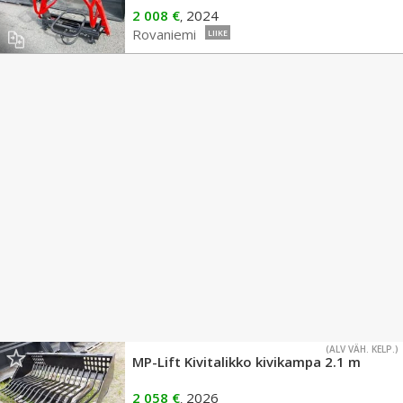
2 008 €
2024
,
Rovaniemi
LIIKE
(ALV VÄH. KELP.)
MP-Lift Kivitalikko kivikampa 2.1 m
2 058 €
2026
,