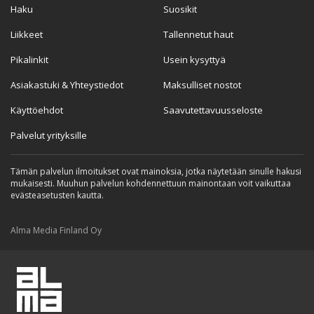
Haku
Suosikit
Liikkeet
Tallennetut haut
Pikalinkit
Usein kysyttyä
Asiakastuki & Yhteystiedot
Maksulliset nostot
Käyttöehdot
Saavutettavuusseloste
Palvelut yrityksille
Tämän palvelun ilmoitukset ovat mainoksia, jotka näytetään sinulle hakusi
mukaisesti. Muuhun palvelun kohdennettuun mainontaan voit vaikuttaa
evästeasetusten kautta.
Alma Media Finland Oy