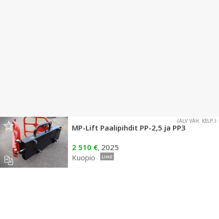
(ALV VÄH. KELP.)
MP-Lift Paalipihdit PP-2,5 ja PP3
2 510 €
2025
,
Kuopio
LIIKE