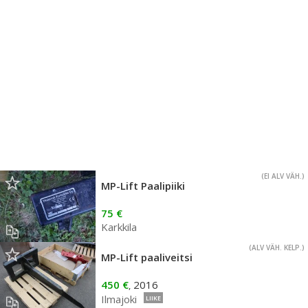
(EI ALV VÄH.)
MP-Lift Paalipiiki
75 €
Karkkila
(ALV VÄH. KELP.)
MP-Lift paaliveitsi
450 €
2016
,
Ilmajoki
LIIKE