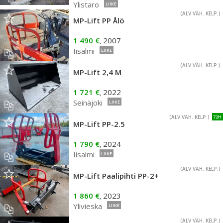
Ylistaro
LIIKE
(ALV VÄH. KELP.)
MP-Lift PP Ålö
1 490 €
2007
,
Iisalmi
LIIKE
(ALV VÄH. KELP.)
MP-Lift 2,4 M
1 721 €
2022
,
Seinäjoki
LIIKE
(ALV VÄH. KELP.)
72H
MP-Lift PP-2.5
1 790 €
2024
,
Iisalmi
LIIKE
(ALV VÄH. KELP.)
MP-Lift Paalipihti PP-2+
1 860 €
2023
,
Ylivieska
LIIKE
(ALV VÄH. KELP.)