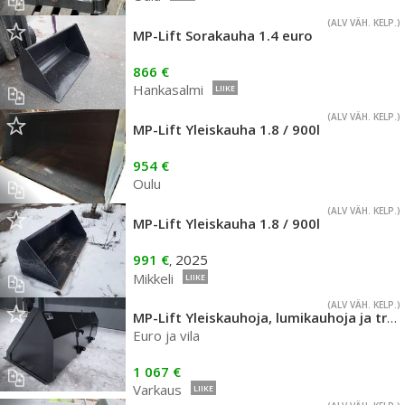
(ALV VÄH. KELP.)
MP-Lift Sorakauha 1.4 euro
866 €
Hankasalmi
LIIKE
(ALV VÄH. KELP.)
MP-Lift Yleiskauha 1.8 / 900l
954 €
Oulu
(ALV VÄH. KELP.)
MP-Lift Yleiskauha 1.8 / 900l
991 €
2025
,
Mikkeli
LIIKE
(ALV VÄH. KELP.)
MP-Lift Yleiskauhoja, lumikauhoja ja trukkipiikkejä
Euro ja vila
1 067 €
Varkaus
LIIKE