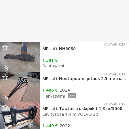
(ALV VÄH. KELP.)
MP-Lift NH6080
1 381 €
Rantasalmi
(ALV VÄH. KELP.)
MP-Lift Nostopuomi pituus 2,5 metriä, euro
1 406 €
2024
,
Hankasalmi
LIIKE
(ALV VÄH. KELP.)
MP-Lift Taotut trukkipiikit 1,3 m/3500 kg
Levitysosa 1,4 m VOLVO 30
1 440 €
2022
,