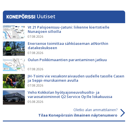
Uutiset
Vt 21 Palojoensuu–Jatuni: liikenne kiertotielle
Nunasjoen silloilla
07.08.2026
Enersense toimittaa sähköaseman atNorthin
datakeskukseen
07.08.2026
Oulun Poikkimaantien parantaminen jatkuu
07.08.2026
JH-Toimi vie vesakonraivauden uudelle tasolle Casen
ja Seppi-murskaimen avulla
07.08.2026
Veho Kokkolan hyötyajoneuvohuolto- ja
varaosatoiminnot Q2 Service Oy:lle lokakuussa
05.08.2026
Oletko alan ammattilainen?
Tilaa Konepörssin ilmainen näytenumero