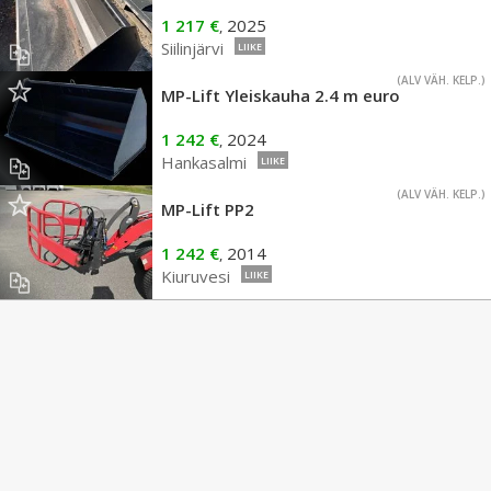
1 217 €
2025
,
Siilinjärvi
LIIKE
(ALV VÄH. KELP.)
MP-Lift Yleiskauha 2.4 m euro
1 242 €
2024
,
Hankasalmi
LIIKE
(ALV VÄH. KELP.)
MP-Lift PP2
1 242 €
2014
,
Kiuruvesi
LIIKE