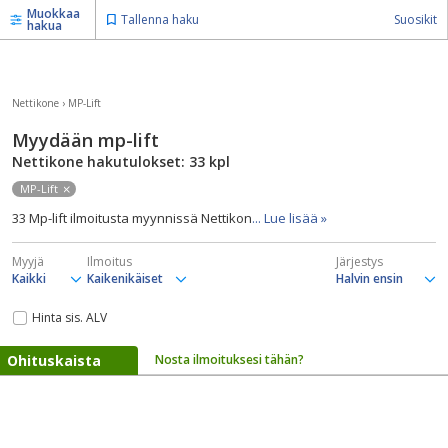
Muokkaa
Tallenna haku
Suosikit
hakua
Nettikone
›
MP-Lift
Myydään mp-lift
Nettikone hakutulokset: 33
kpl
MP-Lift
33 Mp-lift ilmoitusta myynnissä Nettikon
... Lue lisää »
Myyjä
Ilmoitus
Järjestys
Hinta sis. ALV
Ohituskaista
Nosta ilmoituksesi tähän?