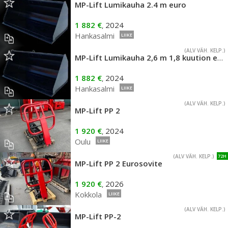
MP-Lift Lumikauha 2.4 m euro
1 882 €
2024
,
Hankasalmi
LIIKE
(ALV VÄH. KELP.)
MP-Lift Lumikauha 2,6 m 1,8 kuution euro
1 882 €
2024
,
Hankasalmi
LIIKE
(ALV VÄH. KELP.)
MP-Lift PP 2
1 920 €
2024
,
Oulu
LIIKE
(ALV VÄH. KELP.)
72H
MP-Lift PP 2 Eurosovite
1 920 €
2026
,
Kokkola
LIIKE
(ALV VÄH. KELP.)
MP-Lift PP-2