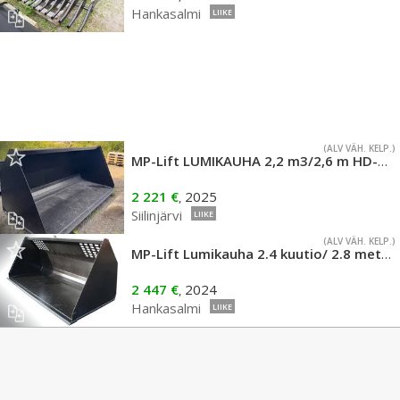
Hankasalmi
LIIKE
(ALV VÄH. KELP.)
MP-Lift LUMIKAUHA 2,2 m3/2,6 m HD-malli
2 221 €
2025
,
Siilinjärvi
LIIKE
(ALV VÄH. KELP.)
MP-Lift Lumikauha 2.4 kuutio/ 2.8 metriä
2 447 €
2024
,
Hankasalmi
LIIKE