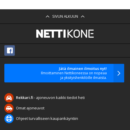
SIVUN ALKUUN
Jätä ilmainen ilmoitus nyt!
Ilmoittaminen Nettikoneessa on nopeaa
ja yksityishenkilöille ilmaista.
Rekkari.fi
- ajoneuvon kaikki tiedot heti
Omat ajoneuvot
Ohjeet turvalliseen kaupankäyntiin