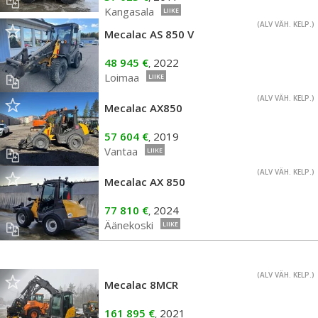
Kangasala
LIIKE
(ALV VÄH. KELP.)
Mecalac AS 850 V
48 945 €
2022
,
Loimaa
LIIKE
(ALV VÄH. KELP.)
Mecalac AX850
57 604 €
2019
,
Vantaa
LIIKE
(ALV VÄH. KELP.)
Mecalac AX 850
77 810 €
2024
,
Äänekoski
LIIKE
(ALV VÄH. KELP.)
Mecalac 8MCR
161 895 €
2021
,