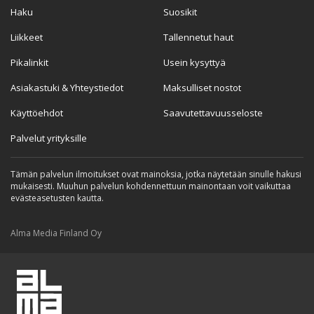
Haku
Suosikit
Liikkeet
Tallennetut haut
Pikalinkit
Usein kysyttyä
Asiakastuki & Yhteystiedot
Maksulliset nostot
Käyttöehdot
Saavutettavuusseloste
Palvelut yrityksille
Tämän palvelun ilmoitukset ovat mainoksia, jotka näytetään sinulle hakusi
mukaisesti. Muuhun palvelun kohdennettuun mainontaan voit vaikuttaa
evästeasetusten kautta.
Alma Media Finland Oy