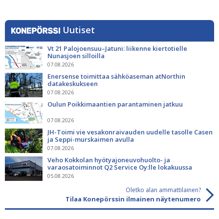
Uutiset
Vt 21 Palojoensuu–Jatuni: liikenne kiertotielle
Nunasjoen silloilla
07.08.2026
Enersense toimittaa sähköaseman atNorthin
datakeskukseen
07.08.2026
Oulun Poikkimaantien parantaminen jatkuu
07.08.2026
JH-Toimi vie vesakonraivauden uudelle tasolle Casen
ja Seppi-murskaimen avulla
07.08.2026
Veho Kokkolan hyötyajoneuvohuolto- ja
varaosatoiminnot Q2 Service Oy:lle lokakuussa
05.08.2026
Oletko alan ammattilainen?
Tilaa Konepörssin ilmainen näytenumero