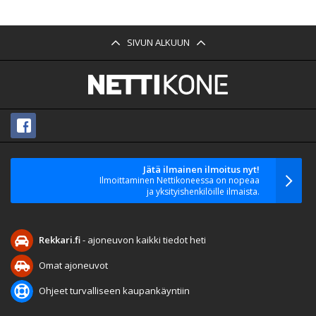
SIVUN ALKUUN
Jätä ilmainen ilmoitus nyt!
Ilmoittaminen Nettikoneessa on nopeaa
ja yksityishenkilöille ilmaista.
Rekkari.fi
- ajoneuvon kaikki tiedot heti
Omat ajoneuvot
Ohjeet turvalliseen kaupankäyntiin