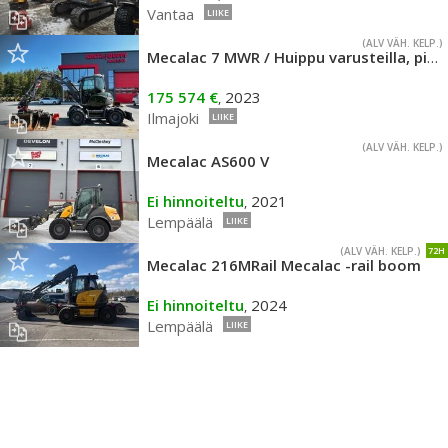
Vantaa
LIIKE
(ALV VÄH. KELP.)
Mecalac 7 MWR / Huippu varusteilla, pienet tunnit!
175 574 €
2023
,
Ilmajoki
LIIKE
(ALV VÄH. KELP.)
Mecalac AS600 V
Ei hinnoiteltu
2021
,
Lempäälä
LIIKE
(ALV VÄH. KELP.)
72H
Mecalac 216MRail Mecalac -rail boom
Ei hinnoiteltu
2024
,
Lempäälä
LIIKE