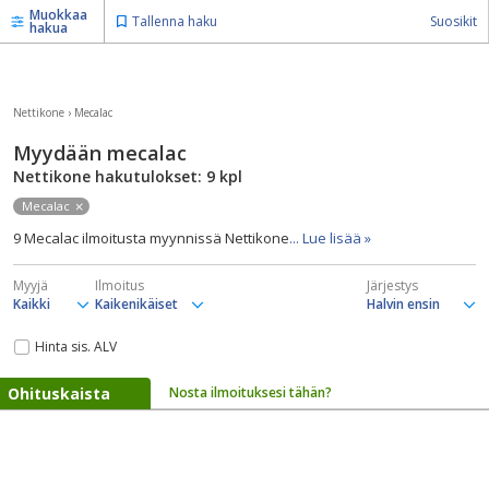
Muokkaa
Tallenna haku
Suosikit
hakua
Nettikone
›
Mecalac
Myydään mecalac
Nettikone hakutulokset: 9
kpl
Mecalac
9 Mecalac ilmoitusta myynnissä Nettikone
... Lue lisää »
Myyjä
Ilmoitus
Järjestys
Hinta sis. ALV
Ohituskaista
Nosta ilmoituksesi tähän?