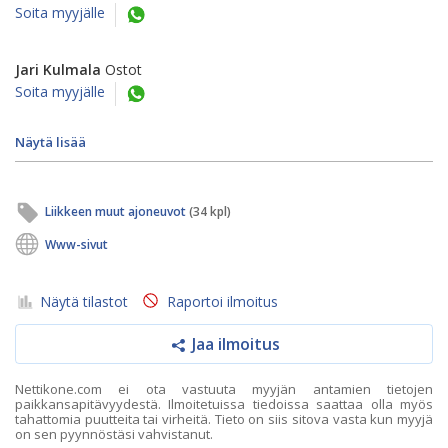
Soita myyjälle
Jari Kulmala
Ostot
Soita myyjälle
Näytä lisää
Liikkeen muut ajoneuvot
(34 kpl)
Www-sivut
Näytä tilastot
Raportoi ilmoitus
Jaa ilmoitus
Nettikone.com ei ota vastuuta myyjän antamien tietojen
paikkansapitävyydestä. Ilmoitetuissa tiedoissa saattaa olla myös
tahattomia puutteita tai virheitä. Tieto on siis sitova vasta kun myyjä
on sen pyynnöstäsi vahvistanut.