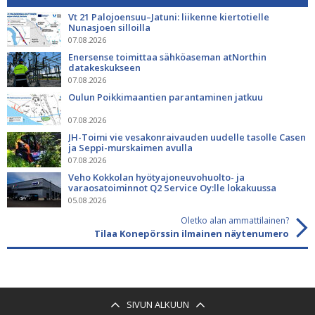
Vt 21 Palojoensuu–Jatuni: liikenne kiertotielle
Nunasjoen silloilla
07.08.2026
Enersense toimittaa sähköaseman atNorthin
datakeskukseen
07.08.2026
Oulun Poikkimaantien parantaminen jatkuu
07.08.2026
JH-Toimi vie vesakonraivauden uudelle tasolle Casen
ja Seppi-murskaimen avulla
07.08.2026
Veho Kokkolan hyötyajoneuvohuolto- ja
varaosatoiminnot Q2 Service Oy:lle lokakuussa
05.08.2026
Oletko alan ammattilainen?
Tilaa Konepörssin ilmainen näytenumero
SIVUN ALKUUN