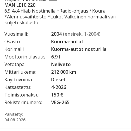
MAN LE10.220
6.9 4x4 Hiab Nostimella *Radio-ohjaus *Koura
*Alennusvaihteisto *Lukot Valkoinen normaali väri
kuljetuskalusto
Vuosimalli:
2004
(ensirek. 1-2004)
Osasto:
Kuorma-autot
Korimalli:
Kuorma-autot nosturilla
Moottorin tilavuus:
6.9 l
Vetotapa:
Neliveto
Mittarilukema:
212 000 km
Käyttövoima:
Diesel
Katsastettu:
4-2026
Toimistomaksu:
150 €
Rekisterinumero:
VEG-265
Päivitetty:
04.08.2026