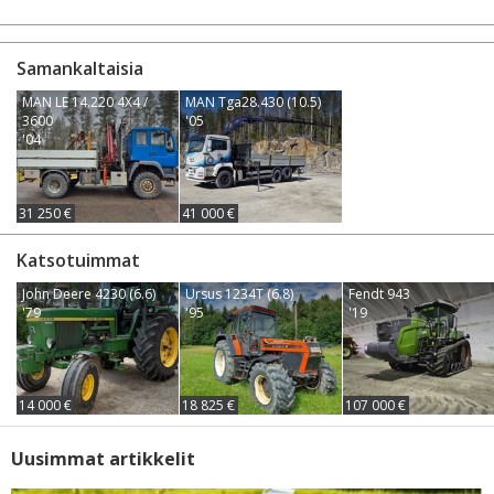
Samankaltaisia
MAN LE 14.220 4X4 /
MAN Tga28.430 (10.5)
3600
'05
'04
31 250 €
41 000 €
Katsotuimmat
John Deere 4230 (6.6)
Ursus 1234T (6.8)
Fendt 943
'79
'95
'19
14 000 €
18 825 €
107 000 €
Uusimmat artikkelit