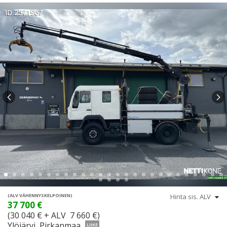
ID 2571967
(ALV VÄHENNYSKELPOINEN)
37 700 €
(30 040 € + ALV 7 660 €)
Ylöjärvi, Pirkanmaa
LIIKE