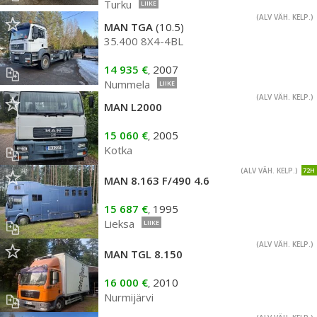
Turku
LIIKE
(ALV VÄH. KELP.)
MAN TGA
(10.5)
35.400 8X4-4BL
14 935 €
2007
,
Nummela
LIIKE
(ALV VÄH. KELP.)
MAN L2000
15 060 €
2005
,
Kotka
(ALV VÄH. KELP.)
72H
MAN 8.163 F/490 4.6
15 687 €
1995
,
Lieksa
LIIKE
(ALV VÄH. KELP.)
MAN TGL 8.150
16 000 €
2010
,
Nurmijärvi