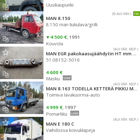
Uusikaupunki
(EI ALV VÄH.)
72H
MAN 8.150
8.150 man liukulava/grilli
4 500 €
1991
,
Kouvola
(ALV VÄH. KELP.)
MAN EGR pakokaasujäähdytin HT mm D4276 ja D3876
51.08152-5016
4 600 €
Masku
LIIKE
(ALV VÄH. KELP.)
MAN 8.163 TODELLA KETTERÄ PIKKU MAN ALULAITAISELLA LAVALLA
Toimiva lavakuorma-auto
4 999 €
1997
,
Pomarkku
LIIKE
(ALV VÄH. KELP.)
MAN E 180 C
Vaihdossa koivuklapeja