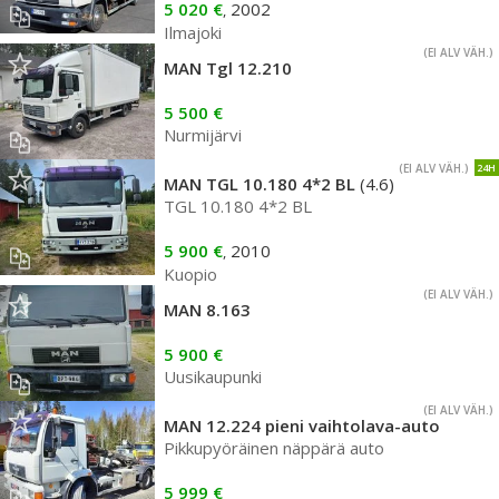
5 020 €
2002
,
Ilmajoki
(EI ALV VÄH.)
MAN Tgl 12.210
5 500 €
Nurmijärvi
(EI ALV VÄH.)
24H
MAN TGL 10.180 4*2 BL
(4.6)
TGL 10.180 4*2 BL
5 900 €
2010
,
Kuopio
(EI ALV VÄH.)
MAN 8.163
5 900 €
Uusikaupunki
(EI ALV VÄH.)
MAN 12.224 pieni vaihtolava-auto
Pikkupyöräinen näppärä auto
5 999 €