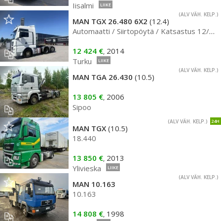
Iisalmi
LIIKE
(ALV VÄH. KELP.)
MAN TGX 26.480 6X2
(12.4)
Automaatti / Siirtopöytä / Katsastus 12/26
12 424 €
2014
,
Turku
LIIKE
(ALV VÄH. KELP.)
MAN TGA 26.430
(10.5)
13 805 €
2006
,
Sipoo
(ALV VÄH. KELP.)
24H
MAN TGX
(10.5)
18.440
13 850 €
2013
,
Ylivieska
LIIKE
(ALV VÄH. KELP.)
MAN 10.163
10.163
14 808 €
1998
,