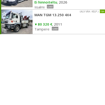
Ei hinnoiteltu
2026
,
Iisalmi
LIIKE
(ALV VÄH. KELP.)
72H
MAN TGM 13.250 4X4
80 320 €
2011
,
Tampere
LIIKE