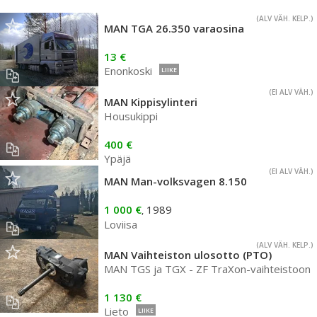
(ALV VÄH. KELP.)
MAN TGA 26.350 varaosina
13 €
Enonkoski
LIIKE
(EI ALV VÄH.)
MAN Kippisylinteri
Housukippi
400 €
Ypäjä
(EI ALV VÄH.)
MAN Man-volksvagen 8.150
1 000 €
1989
,
Loviisa
(ALV VÄH. KELP.)
MAN Vaihteiston ulosotto (PTO)
MAN TGS ja TGX - ZF TraXon-vaihteistoon
1 130 €
Lieto
LIIKE