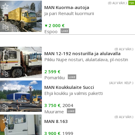
(EI ALV VÄH.)
72H
MAN Kuorma-autoja
Ja pari Renault kuormurii
2 000 €
Espoo
LIIKE
(EI ALV VÄH.)
MAN 12-192 nosturilla ja alulavalla
Pikku Nupe nosturi, alulaitalava, pl-nostin
2 599 €
Pomarkku
LIIKE
(ALV VÄH. KELP.)
MAN Koukkulaite Succi
Ehjä koukku ja valmis paketti
3 750 €
2004
,
Muurame
LIIKE
(EI ALV VÄH.)
MAN 8.163
3 900 €
1999
,