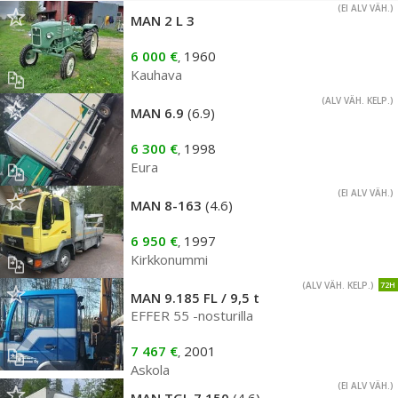
(EI ALV VÄH.)
MAN 2 L 3
6 000 €
1960
,
Kauhava
(ALV VÄH. KELP.)
MAN 6.9
(6.9)
6 300 €
1998
,
Eura
(EI ALV VÄH.)
MAN 8-163
(4.6)
6 950 €
1997
,
Kirkkonummi
(ALV VÄH. KELP.)
72H
MAN 9.185 FL / 9,5 t
EFFER 55 -nosturilla
7 467 €
2001
,
Askola
(EI ALV VÄH.)