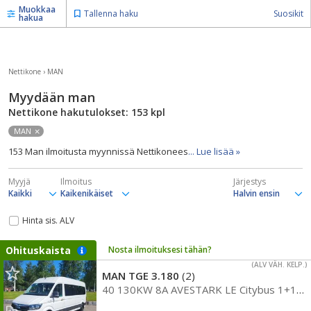
Muokkaa
Tallenna haku
Suosikit
hakua
Nettikone
›
MAN
Myydään man
Nettikone hakutulokset: 153
kpl
MAN
153 Man ilmoitusta myynnissä Nettikonees
... Lue lisää »
Myyjä
Ilmoitus
Järjestys
Hinta sis. ALV
Ohituskaista
Nosta ilmoituksesi tähän?
(ALV VÄH. KELP.)
MAN TGE 3.180
(2)
40 130KW 8A AVESTARK LE Citybus 1+14 ** VALMIINA VARASTOSSA, PYYDÄ TARJOUS **