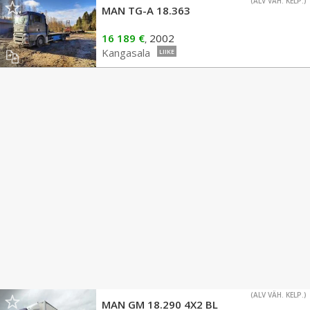
(ALV VÄH. KELP.)
MAN TG-A 18.363
16 189 €
2002
,
Kangasala
LIIKE
(ALV VÄH. KELP.)
MAN GM 18.290 4X2 BL