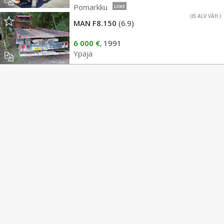
Pomarkku
LIIKE
(EI ALV VÄH.)
MAN F8.150
(6.9)
6 000 €
1991
,
Ypäjä