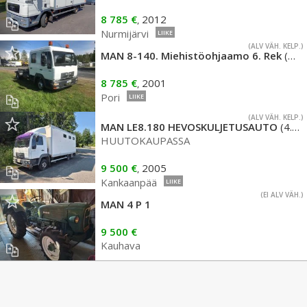
8 785 €
2012
,
Nurmijärvi
LIIKE
(ALV VÄH. KELP.)
MAN 8-140. Miehistöohjaamo 6. Rek
(4.6)
8 785 €
2001
,
Pori
LIIKE
(ALV VÄH. KELP.)
MAN LE8.180 HEVOSKULJETUSAUTO
(4.6)
HUUTOKAUPASSA
9 500 €
2005
,
Kankaanpää
LIIKE
(EI ALV VÄH.)
MAN 4 P 1
9 500 €
Kauhava