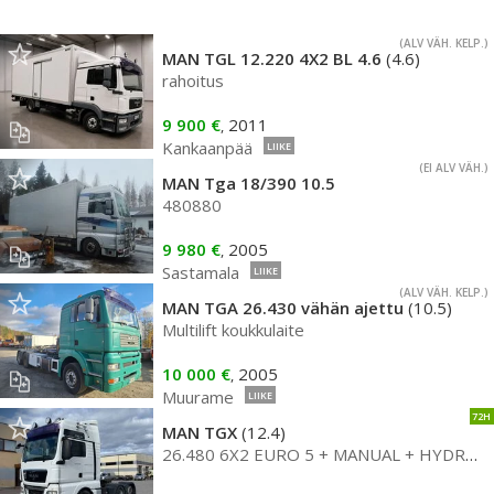
(ALV VÄH. KELP.)
MAN TGL 12.220 4X2 BL 4.6
(4.6)
rahoitus
9 900 €
2011
,
Kankaanpää
LIIKE
(EI ALV VÄH.)
MAN Tga 18/390 10.5
480880
9 980 €
2005
,
Sastamala
LIIKE
(ALV VÄH. KELP.)
MAN TGA 26.430 vähän ajettu
(10.5)
Multilift koukkulaite
10 000 €
2005
,
Muurame
LIIKE
72H
MAN TGX
(12.4)
26.480 6X2 EURO 5 + MANUAL + HYDRAULICS