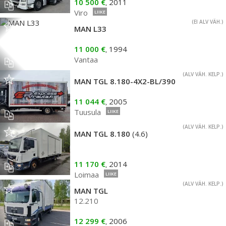
10 500 €
2011
,
Viro
LIIKE
(EI ALV VÄH.)
MAN L33
11 000 €
1994
,
Vantaa
(ALV VÄH. KELP.)
MAN TGL 8.180-4X2-BL/390
11 044 €
2005
,
Tuusula
LIIKE
(ALV VÄH. KELP.)
MAN TGL 8.180
(4.6)
11 170 €
2014
,
Loimaa
LIIKE
(ALV VÄH. KELP.)
MAN TGL
12.210
12 299 €
2006
,