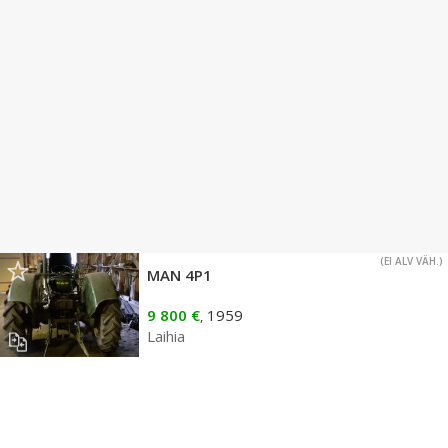
(EI ALV VÄH.)
MAN 4P1
9 800 €
1959
,
Laihia