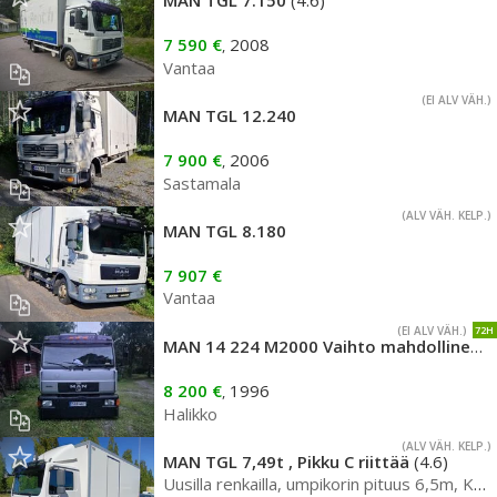
MAN TGL 7.150
(4.6)
7 590 €
2008
,
Vantaa
(EI ALV VÄH.)
MAN TGL 12.240
7 900 €
2006
,
Sastamala
(ALV VÄH. KELP.)
MAN TGL 8.180
7 907 €
Vantaa
(EI ALV VÄH.)
72H
MAN 14 224 M2000 Vaihto mahdollinen
(6
8 200 €
1996
,
Halikko
(ALV VÄH. KELP.)
MAN TGL 7,49t , Pikku C riittää
(4.6)
Uusilla renkailla, umpikorin pituus 6,5m, Kats. voimassa 26.4-2027 saakka