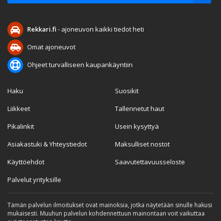
Rekkari.fi
- ajoneuvon kaikki tiedot heti
Omat ajoneuvot
Ohjeet turvalliseen kaupankäyntiin
Haku
Suosikit
Liikkeet
Tallennetut haut
Pikalinkit
Usein kysyttyä
Asiakastuki & Yhteystiedot
Maksulliset nostot
Käyttöehdot
Saavutettavuusseloste
Palvelut yrityksille
Tämän palvelun ilmoitukset ovat mainoksia, jotka näytetään sinulle hakusi
mukaisesti. Muuhun palvelun kohdennettuun mainontaan voit vaikuttaa