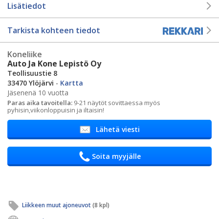
Lisätiedot
Tarkista kohteen tiedot
Koneliike
Auto Ja Kone Lepistö Oy
Teollisuustie 8
33470 Ylöjärvi
-
Kartta
Jäsenenä 10 vuotta
Paras aika tavoitella:
9-21 näytöt sovittaessa myös
pyhisin,viikonloppuisin ja iltaisin!
Lähetä viesti
Soita myyjälle
Liikkeen muut ajoneuvot
(8 kpl)