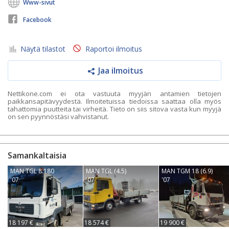
Www-sivut
Facebook
Näytä tilastot
Raportoi ilmoitus
Jaa ilmoitus
Nettikone.com ei ota vastuuta myyjän antamien tietojen
paikkansapitävyydestä. Ilmoitetuissa tiedoissa saattaa olla myös
tahattomia puutteita tai virheitä. Tieto on siis sitova vasta kun myyjä
on sen pyynnöstäsi vahvistanut.
Samankaltaisia
MAN TGL 8.180
MAN TGL (4.5)
MAN TGM 18 (6.9)
'07
'07
'07
18 197 €
18 574 €
19 900 €