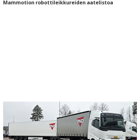
Mammotion robottileikkureiden aatelistoa