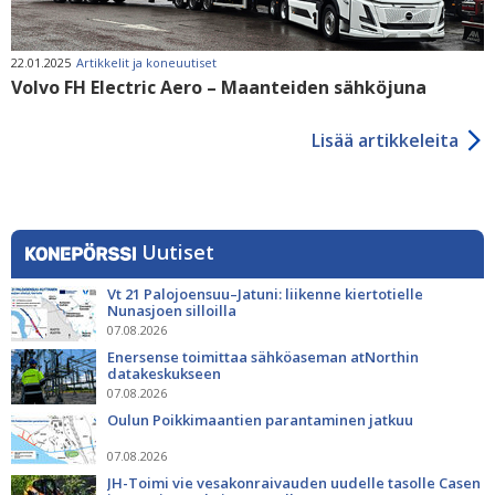
22.01.2025
Artikkelit ja koneuutiset
Volvo FH Electric Aero – Maanteiden sähköjuna
Lisää artikkeleita
Uutiset
Vt 21 Palojoensuu–Jatuni: liikenne kiertotielle
Nunasjoen silloilla
07.08.2026
Enersense toimittaa sähköaseman atNorthin
datakeskukseen
07.08.2026
Oulun Poikkimaantien parantaminen jatkuu
07.08.2026
JH-Toimi vie vesakonraivauden uudelle tasolle Casen