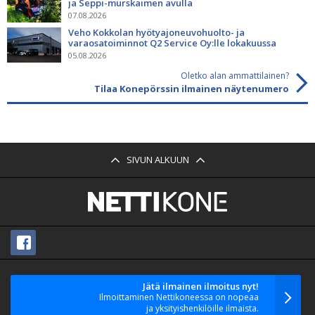
ja Seppi-murskaimen avulla
07.08.2026
Veho Kokkolan hyötyajoneuvohuolto- ja
varaosatoiminnot Q2 Service Oy:lle lokakuussa
05.08.2026
Oletko alan ammattilainen?
Tilaa Konepörssin ilmainen näytenumero
SIVUN ALKUUN
Jätä ilmainen ilmoitus nyt!
Ilmoittaminen Nettikoneessa on nopeaa
ja yksityishenkilöille ilmaista.