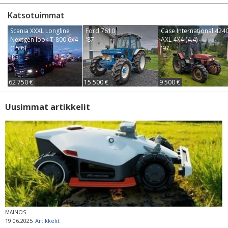
Katsotuimmat
Scania XXXL Longline
Ford 7610
Case International 424
Nextgen look T-800 6x4
'87
AXL 4X4 (4.4)
(15.6)
'97
'03
62 750 €
15 500 €
9 500 €
Uusimmat artikkelit
MAINOS
19.06.2025
Artikkelit