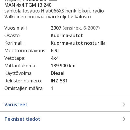
MAN 4x4 TGM 13.240
sähkölaitosauto Hiab066XS henkilökori, radio
Valkoinen normaali väri kuljetuskalusto
Vuosimalli:
2007
(ensirek. 6-2007)
Osasto:
Kuorma-autot
Korimalli:
Kuorma-autot nosturilla
Moottorin tilavuus:
6.9 l
Vetotapa:
4x4
Mittarilukema:
189 900 km
Käyttövoima:
Diesel
Rekisterinumero:
IHZ-531
Omistajien määrä:
1
Varusteet
Tekniset tiedot