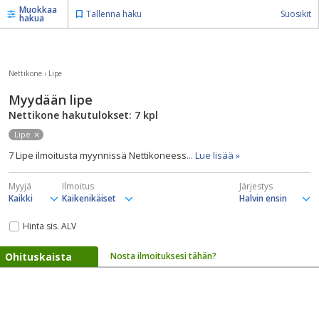
Muokkaa
Tallenna haku
Suosikit
hakua
Nettikone
›
Lipe
Myydään lipe
Nettikone hakutulokset: 7
kpl
Lipe
7 Lipe ilmoitusta myynnissä Nettikoneess
... Lue lisää »
Myyjä
Ilmoitus
Järjestys
Hinta sis. ALV
Ohituskaista
Nosta ilmoituksesi tähän?