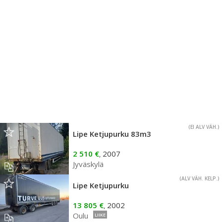
(EI ALV VÄH.)
Lipe Ketjupurku 83m3
2 510 €
2007
,
Jyväskylä
(ALV VÄH. KELP.)
Lipe Ketjupurku
13 805 €
2002
,
Oulu
LIIKE