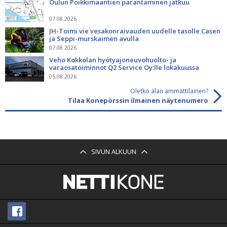
Oulun Poikkimaantien parantaminen jatkuu
07.08.2026
JH-Toimi vie vesakonraivauden uudelle tasolle Casen
ja Seppi-murskaimen avulla
07.08.2026
Veho Kokkolan hyötyajoneuvohuolto- ja
varaosatoiminnot Q2 Service Oy:lle lokakuussa
05.08.2026
Oletko alan ammattilainen?
Tilaa Konepörssin ilmainen näytenumero
SIVUN ALKUUN