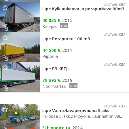
(ALV VÄH. KELP.)
Lipe Kylkiaukeava ja peräpurkava 90m3
40 035 €
2015
,
Kalajoki
LIIKE
(ALV VÄH. KELP.)
Lipe Peräpurku 100im3
44 500 €
2011
,
Piippola
(ALV VÄH. KELP.)
Lipe P3 KETJU
79 692 €
2019
,
Noormarkku
LIIKE
(ALV VÄH. KELP.)
Lipe Vaihtolavaperävaunu 5-aks.
Tulossa 5-aks.paripyörä, Laurinahon valmistama
Ei hinnoiteltu
2014
,