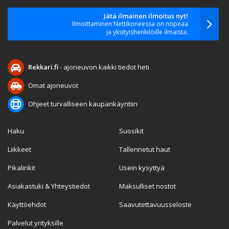
Jätä ilmainen ilmoitus nyt!
Ilmoittaminen Nettikoneessa on nopeaa
ja yksityishenkilöille ilmaista.
Rekkari.fi
- ajoneuvon kaikki tiedot heti
Omat ajoneuvot
Ohjeet turvalliseen kaupankäyntiin
Haku
Suosikit
Liikkeet
Tallennetut haut
Pikalinkit
Usein kysyttyä
Asiakastuki & Yhteystiedot
Maksulliset nostot
Käyttöehdot
Saavutettavuusseloste
Palvelut yrityksille