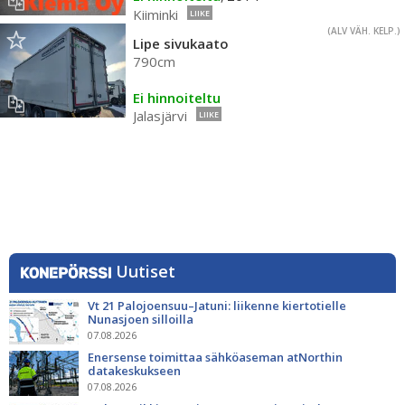
Kiiminki
LIIKE
(ALV VÄH. KELP.)
Lipe sivukaato
790cm
Ei hinnoiteltu
Jalasjärvi
LIIKE
Uutiset
Vt 21 Palojoensuu–Jatuni: liikenne kiertotielle
Nunasjoen silloilla
07.08.2026
Enersense toimittaa sähköaseman atNorthin
datakeskukseen
07.08.2026