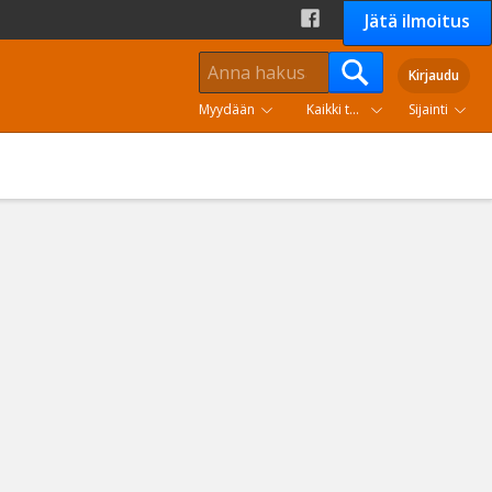
Jätä ilmoitus
Kirjaudu
Myydään
Kaikki tuoteryhmät
Sijainti