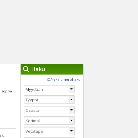
Haku
työkalut »
ID/rek.numerohaku
Käytät tällä hetkellä
jennä haut
si sopiva
Tarkkaa hakua
Vaihda Pikahakuun
ys