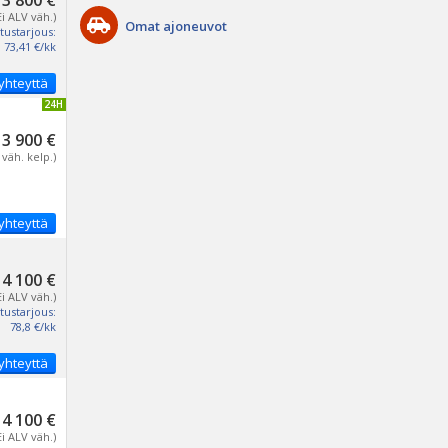
3 800 €
Ei ALV väh.)
Omat ajoneuvot
tustarjous:
73,41 €/kk
yhteyttä
IVITETTY 24H
3 900 €
 väh. kelp.)
yhteyttä
4 100 €
Ei ALV väh.)
tustarjous:
78,8 €/kk
yhteyttä
4 100 €
Ei ALV väh.)