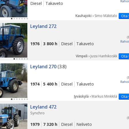
Rahoi
Diesel
Takaveto
Kauhajoki ›
Simo Mäkitalo
Ota 
Leyland 272
(
Rahoi
1976
3 800 h
Diesel
Takaveto
Vimpeli ›
Jussi Hanhikoskk
Ota 
Leyland 270
(3.8)
(
Rahoi
1974
5 400 h
Diesel
Takaveto
Jyväskylä ›
Markus Minkkilä
Ota 
Leyland 472
Synchro
(
1979
7 320 h
Diesel
Neliveto