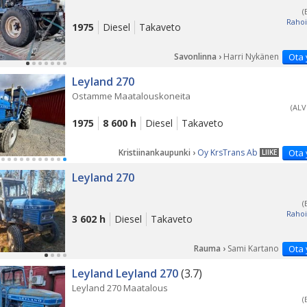
(
Rahoi
1975
Diesel
Takaveto
Savonlinna ›
Harri Nykänen
Ota 
PÄ
Leyland 270
Ostamme Maatalouskoneita
(ALV
1975
8 600 h
Diesel
Takaveto
Kristiinankaupunki ›
Oy KrsTrans Ab
Ota 
LIIKE
Leyland 270
(
Rahoi
3 602 h
Diesel
Takaveto
Rauma ›
Sami Kartano
Ota 
Leyland Leyland 270
(3.7)
Leyland 270 Maatalous
(