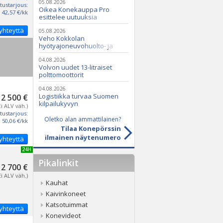
05.08.2026
tustarjous:
Oikea Konekauppa Pro
42,57 €/kk
esittelee uutuuksia
ammattikäyttöön
yhteyttä
05.08.2026
Veho Kokkolan
hyötyajoneuvohuolto- ja
varaosatoiminnot Q2 Service
Oy:lle lokakuussa
04.08.2026
Volvon uudet 13-litraiset
polttomoottorit
04.08.2026
Logistiikka turvaa Suomen
2 500 €
kilpailukyvyn
Ei ALV väh.)
tustarjous:
Oletko alan ammattilainen?
50,06 €/kk
Tilaa Konepörssin
ilmainen näytenumero
yhteyttä
UUSI 24H
Pikalinkit
2 700 €
Ei ALV väh.)
Kauhat
Kaivinkoneet
Katsotuimmat
yhteyttä
Konevideot