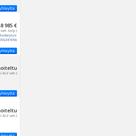
yhteyttä
)
58 985 €
 väh. kelp.)
tustarjous:
065,04 €/kk
yhteyttä
noiteltu
Ei ALV väh.)
yhteyttä
noiteltu
Ei ALV väh.)
yhteyttä