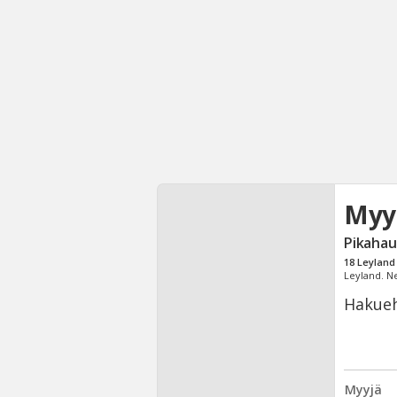
Myy
Pikahau
18
Leyland
Leyland. N
Hakueh
Myyjä