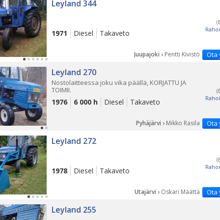
Leyland 344
(
Rahoi
1971
Diesel
Takaveto
Juupajoki ›
Pentti Kivistö
Ota 
Leyland 270
Nostolaitteessa joku vika päällä, KORJATTU JA
TOIMII.
(
Rahoi
1976
6 000 h
Diesel
Takaveto
Pyhäjärvi ›
Mikko Rasila
Ota 
Leyland 272
(
Rahoi
1978
Diesel
Takaveto
Utajärvi ›
Oskari Määttä
Ota 
PÄ
Leyland 255