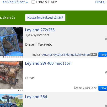
Kaikenikäiset
Hinta sis. ALV
uskaista
Nosta ilmoituksesi tähän?
Leyland 272/255
3 ja 4 sylinteriset
(
Diesel
Takaveto
Juuka ›
Auto ja löytöhalli Hannu Lehikoinen
Ota 
LIIKE
Leyland SW 400 moottori
(
Diesel
Ähtäri ›
Kari Saari
Ota 
Leyland 384
(