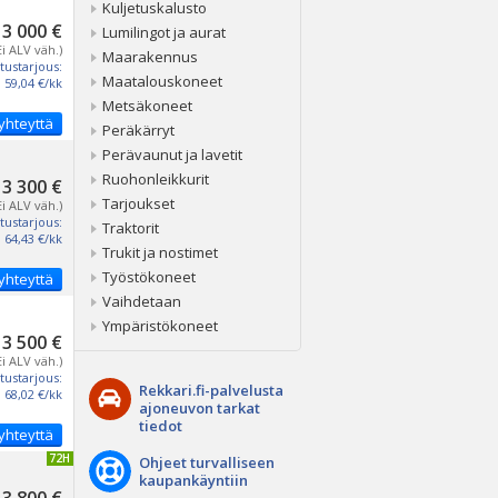
Kuljetuskalusto
3 000 €
Lumilingot ja aurat
Ei ALV väh.)
Maarakennus
tustarjous:
Maatalouskoneet
59,04 €/kk
Metsäkoneet
yhteyttä
Peräkärryt
Perävaunut ja lavetit
Ruohonleikkurit
3 300 €
Tarjoukset
Ei ALV väh.)
tustarjous:
Traktorit
64,43 €/kk
Trukit ja nostimet
Työstökoneet
yhteyttä
Vaihdetaan
Ympäristökoneet
3 500 €
Ei ALV väh.)
tustarjous:
Rekkari.fi-palvelusta
68,02 €/kk
ajoneuvon tarkat
tiedot
yhteyttä
IVITETTY 72H
Ohjeet turvalliseen
kaupankäyntiin