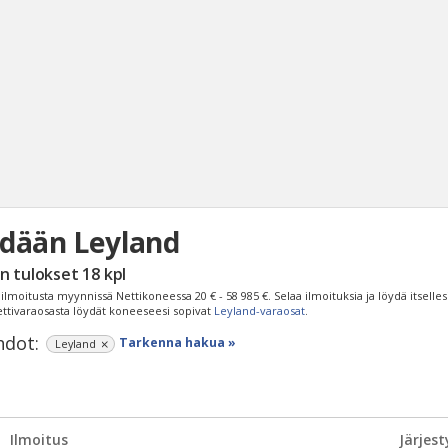
dään Leyland
Haku
n tulokset
18
kpl
Tyh
ilmoitusta myynnissä Nettikoneessa
20 € - 58 985 €
. Selaa ilmoituksia ja löydä itselle
ettivaraosasta löydät koneeseesi sopivat
Leyland-varaosat
.
dot:
Tarkenna hakua »
Leyland
Ilmoitus
Järjest