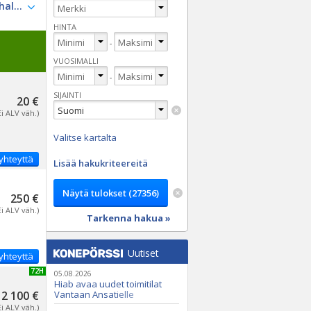
HINTA
-
VUOSIMALLI
-
SIJAINTI
20 €
Ei ALV väh.)
Valitse kartalta
yhteyttä
Lisää hakukriteereitä
250 €
Ei ALV väh.)
Tarkenna hakua »
Uutiset
yhteyttä
UUSI 72H
05.08.2026
Hiab avaa uudet toimitilat
2 100 €
Vantaan Ansatielle
Ei ALV väh.)