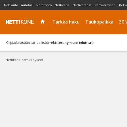
Nettiauto
Autotalli
Nettimoto
Nettivene
Nettivaraosa
Nettikaravaani
Rekk
Tarkka haku
Taukopaikka
30 
Kirjaudu sisään
tai
lue lisää rekisteröitymisen eduista
Nettikone.com
›
Leyland