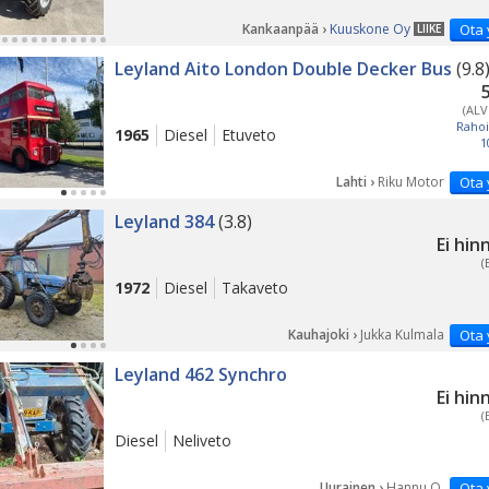
Kankaanpää ›
Kuuskone Oy
Ota 
LIIKE
Leyland Aito London Double Decker Bus
(9.8
(ALV
Rahoi
1965
Diesel
Etuveto
1
Lahti ›
Riku Motor
Ota 
Leyland 384
(3.8)
Ei hin
(
1972
Diesel
Takaveto
Kauhajoki ›
Jukka Kulmala
Ota 
Leyland 462 Synchro
Ei hin
(
Diesel
Neliveto
Uurainen ›
Hannu O.
Ota 