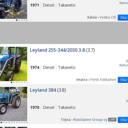
Rahoi
1971
Diesel
Takaveto
Kälviä ›
Veikka Olli
Ota 
Leyland 255-344/2030 3.8
(3.7)
(
Rahoi
1974
Diesel
Takaveto
Imatra ›
Pertti Astikainen
Ota 
Leyland 384
(3.8)
(
1970
Diesel
Takaveto
Töysä ›
Ristolainen Group oy
Ota 
LIIKE