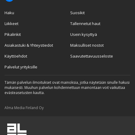
Haku
Suosikit
Liikkeet
Tallennetut haut
Pikalinkit
Usein kysyttyä
Asiakastuki & Yhteystiedot
Maksulliset nostot
Käyttöehdot
Saavutettavuusseloste
Palvelut yrityksille
Tämän palvelun ilmoitukset ovat mainoksia, jotka näytetään sinulle hakusi
mukaisesti. Muuhun palvelun kohdennettuun mainontaan voit vaikuttaa
evästeasetusten kautta.
Alma Media Finland Oy