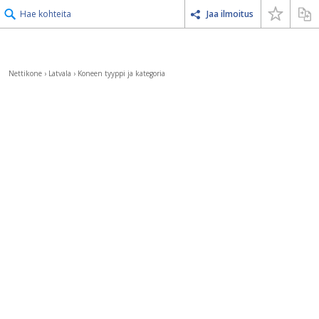
Hae kohteita
Jaa ilmoitus
Nettikone
›
Latvala
›
Koneen tyyppi ja kategoria