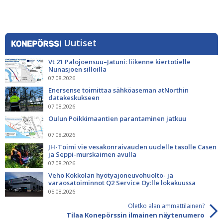
Uutiset
Vt 21 Palojoensuu–Jatuni: liikenne kiertotielle
Nunasjoen silloilla
07.08.2026
Enersense toimittaa sähköaseman atNorthin
datakeskukseen
07.08.2026
Oulun Poikkimaantien parantaminen jatkuu
07.08.2026
JH-Toimi vie vesakonraivauden uudelle tasolle Casen
ja Seppi-murskaimen avulla
07.08.2026
Veho Kokkolan hyötyajoneuvohuolto- ja
varaosatoiminnot Q2 Service Oy:lle lokakuussa
05.08.2026
Oletko alan ammattilainen?
Tilaa Konepörssin ilmainen näytenumero