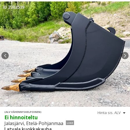
ID 2282539
(ALV VÄHENNYSKELPOINEN)
Ei hinnoiteltu
Jalasjärvi, Etelä-Pohjanmaa
LIIKE
Latvala kuokkakauha