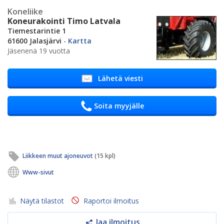
Koneliike
Koneurakointi Timo Latvala
Tiemestarintie 1
61600 Jalasjärvi
-
Kartta
Jäsenenä 19 vuotta
Lähetä viesti
Soita myyjälle
Liikkeen muut ajoneuvot
(15 kpl)
Www-sivut
Näytä tilastot
Raportoi ilmoitus
Jaa ilmoitus