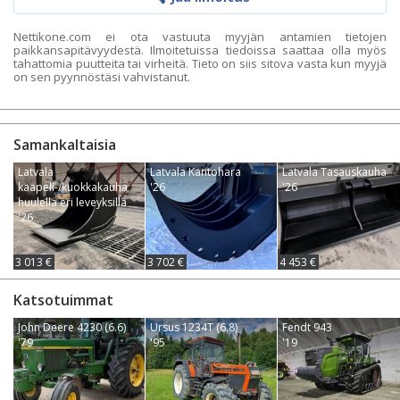
Nettikone.com ei ota vastuuta myyjän antamien tietojen
paikkansapitävyydestä. Ilmoitetuissa tiedoissa saattaa olla myös
tahattomia puutteita tai virheitä. Tieto on siis sitova vasta kun myyjä
on sen pyynnöstäsi vahvistanut.
Samankaltaisia
Latvala
Latvala Kantohara
Latvala Tasauskauha
kaapeli-/kuokkakauha
'26
'26
huulella eri leveyksillä
'26
3 013 €
3 702 €
4 453 €
Katsotuimmat
John Deere 4230 (6.6)
Ursus 1234T (6.8)
Fendt 943
'79
'95
'19