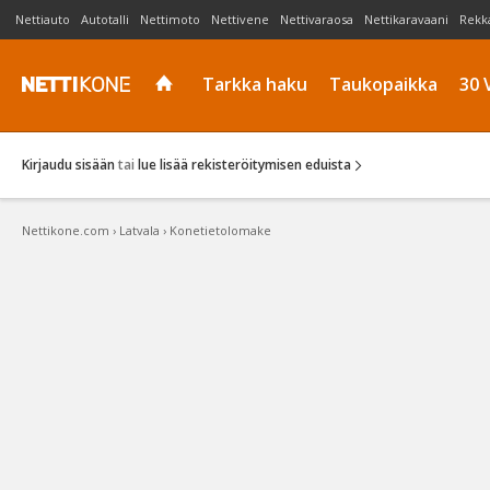
Nettiauto
Autotalli
Nettimoto
Nettivene
Nettivaraosa
Nettikaravaani
Rekk
Tarkka haku
Taukopaikka
30 
Kirjaudu sisään
tai
lue lisää rekisteröitymisen eduista
Nettikone.com
›
Latvala
›
Konetietolomake