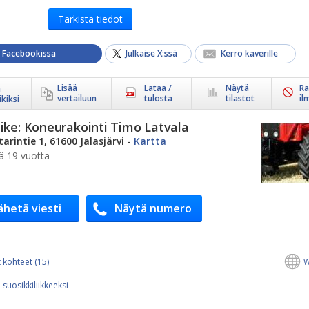
Tarkista tiedot
a Facebookissa
Julkaise X:ssä
Kerro kaverille
Lisää
Lataa /
Näytä
Ra
ä
vertailuun
tulosta
tilastot
il
kiksi
ike:
Koneurakointi Timo Latvala
arintie 1, 61600 Jalasjärvi
-
Kartta
ä 19 vuotta
ähetä viesti
Näytä numero
 kohteet (15)
W
 suosikkiliikkeeksi