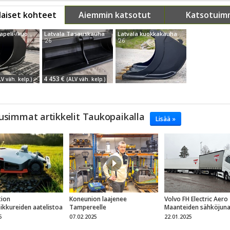
aiset kohteet
Aiemmin katsotut
Katsotuim
Latvala kaapeli-/kuokkak...
Latvala Tasauskauha
Latvala kuokkakauha
'26
'26
4 453 €
LV väh. kelp.)
(ALV väh. kelp.)
usimmat artikkelit Taukopaikalla
Lisää »
ion
Koneunion laajenee
Volvo FH Electric Aero
eikkureiden aatelistoa
Tampereelle
Maanteiden sähköjun
5
07.02.2025
22.01.2025