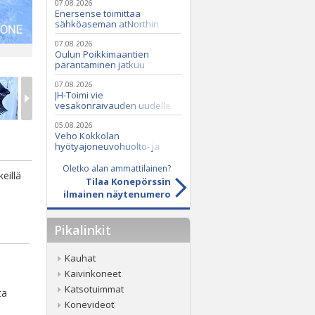
07.08.2026
Enersense toimittaa
sähköaseman atNorthin
datakeskukseen
07.08.2026
Oulun Poikkimaantien
parantaminen jatkuu
07.08.2026
JH-Toimi vie
vesakonraivauden uudelle
tasolle Casen ja Seppi-
murskaimen avulla
05.08.2026
Veho Kokkolan
hyötyajoneuvohuolto- ja
varaosatoiminnot Q2 Service
Oy:lle lokakuussa
Oletko alan ammattilainen?
keillä
Tilaa Konepörssin
ilmainen näytenumero
Pikalinkit
Kauhat
Kaivinkoneet
Katsotuimmat
ta
Konevideot