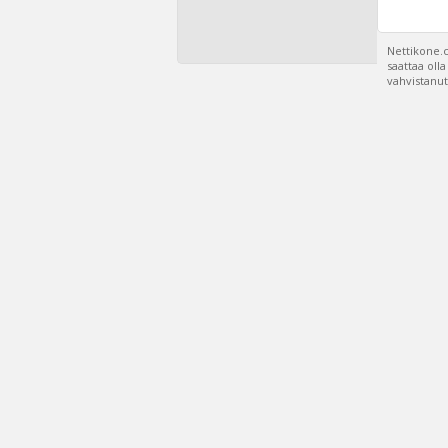
Nettikone.c
saattaa oll
vahvistanut