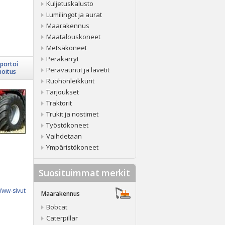
Kuljetuskalusto
Lumilingot ja aurat
Maarakennus
Maatalouskoneet
Metsäkoneet
Peräkärryt
portoi
Perävaunut ja lavetit
moitus
Ruohonleikkurit
Tarjoukset
Traktorit
Trukit ja nostimet
Työstökoneet
Vaihdetaan
Ympäristökoneet
Suosituimmat merkit
ww-sivut
Maarakennus
Bobcat
Caterpillar