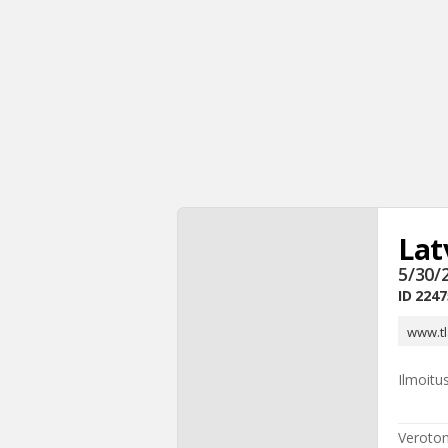
Lat
5/30/
ID
2247
www.tl
Ilmoitu
Veroton