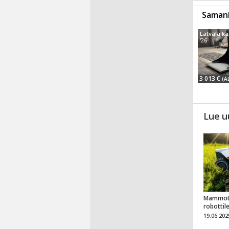
Samanl
'26
3 013 €
(A
Lue u
Mammot
robottil
19.06.202