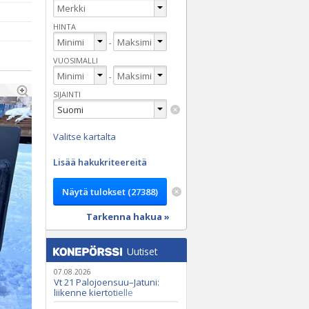
HINTA
-
VUOSIMALLI
-
SIJAINTI
Valitse kartalta
Lisää hakukriteereitä
Tarkenna hakua »
Uutiset
07.08.2026
Vt 21 Palojoensuu–Jatuni:
liikenne kiertotielle
Nunasjoen silloilla