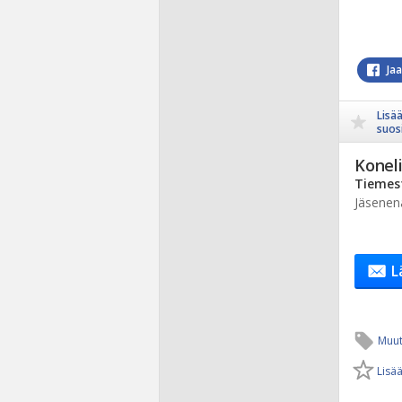
Ja
Lisä
suosi
Koneli
Tiemest
Jäsenen
L
Muut
Lisää