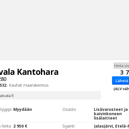
vala
Kantohara
3 
Haku
280
Lähetä 
Tyh
532.
Kauhat maarakennus
(ALV väh
atvala.fi
styyppi
Myydään
Osasto
Lisävarusteet ja
kaivinkoneen
lisälaitteet
 hinta
2 950 €
Sijainti