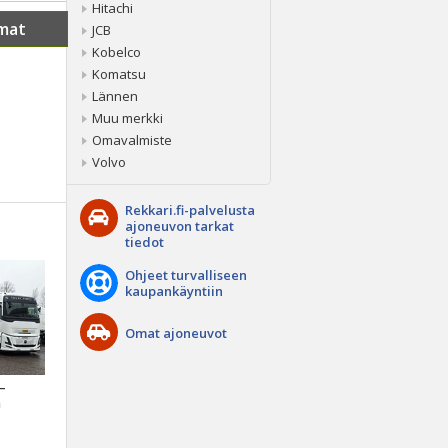
Hitachi
mat
JCB
Kobelco
Komatsu
Lännen
Muu merkki
Omavalmiste
Volvo
Rekkari.fi-palvelusta
ajoneuvon tarkat
tiedot
Ohjeet turvalliseen
kaupankäyntiin
Omat ajoneuvot
 –
a