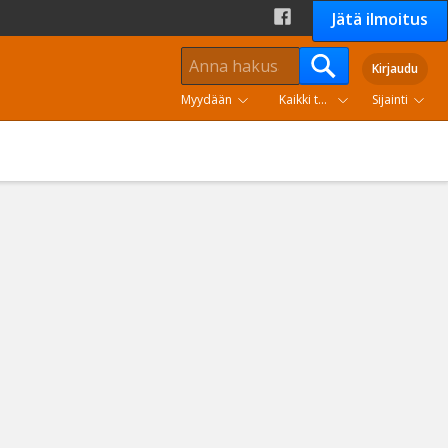
Jätä ilmoitus
Kirjaudu
Myydään
Kaikki tuoteryhmät
Sijainti