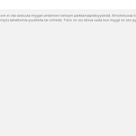
om ei ota vastuuta myyjän antamien tietojen paikkansapitävyydestä. Ilmoitetuissa t
a myös tahattomia puutteita tai virheitä. Tieto on siis sitova vasta kun myyjä on sen 
.