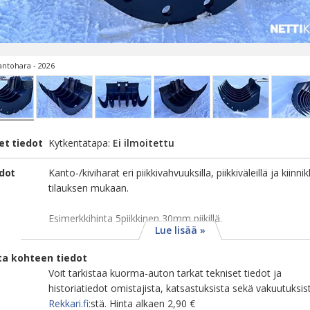
antohara - 2026
et tiedot
Kytkentätapa:
Ei ilmoitettu
edot
Kanto-/kiviharat eri piikkivahvuuksilla, piikkiväleillä ja kiinnik
tilauksen mukaan.
Esimerkkihinta 5piikkinen 30mm piikillä.
Lue lisää »
ta kohteen tiedot
Voit tarkistaa kuorma-auton tarkat tekniset tiedot ja
historiatiedot omistajista, katsastuksista sekä vakuutuksis
Rekkari.fi
:stä. Hinta alkaen 2,90 €