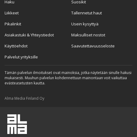
Haku
Suosikit
Liikkeet
Tallennetut haut
Pikalinkit
Usein kysyttyä
Asiakastuki & Yhteystiedot
Maksulliset nostot
Käyttöehdot
Saavutettavuusseloste
Palvelut yrityksille
Tämän palvelun ilmoitukset ovat mainoksia, jotka näytetään sinulle hakusi
mukaisesti. Muuhun palvelun kohdennettuun mainontaan voit vaikuttaa
evästeasetusten kautta.
Alma Media Finland Oy