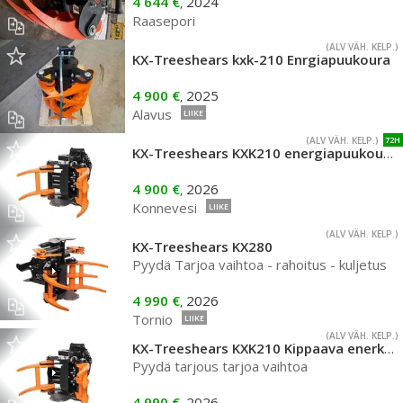
4 644 €
2024
,
Raasepori
(ALV VÄH. KELP.)
KX-Treeshears kxk-210 Enrgiapuukoura
4 900 €
2025
,
Alavus
LIIKE
(ALV VÄH. KELP.)
72H
KX-Treeshears KXK210 energiapuukoura kuormaajaan
4 900 €
2026
,
Konnevesi
LIIKE
(ALV VÄH. KELP.)
KX-Treeshears KX280
Pyydä Tarjoa vaihtoa - rahoitus - kuljetus
4 990 €
2026
,
Tornio
LIIKE
(ALV VÄH. KELP.)
KX-Treeshears KXK210 Kippaava enerkiapuukoura
Pyydä tarjous tarjoa vaihtoa
4 990 €
2026