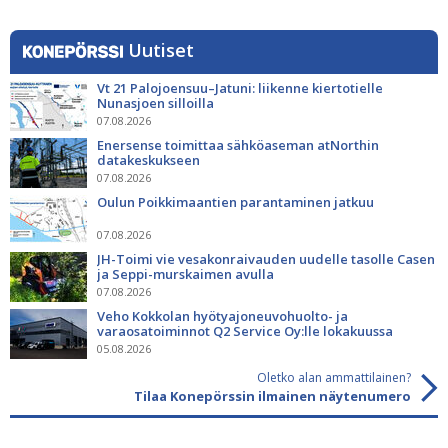
Uutiset
Vt 21 Palojoensuu–Jatuni: liikenne kiertotielle
Nunasjoen silloilla
07.08.2026
Enersense toimittaa sähköaseman atNorthin
datakeskukseen
07.08.2026
Oulun Poikkimaantien parantaminen jatkuu
07.08.2026
JH-Toimi vie vesakonraivauden uudelle tasolle Casen
ja Seppi-murskaimen avulla
07.08.2026
Veho Kokkolan hyötyajoneuvohuolto- ja
varaosatoiminnot Q2 Service Oy:lle lokakuussa
05.08.2026
Oletko alan ammattilainen?
Tilaa Konepörssin ilmainen näytenumero