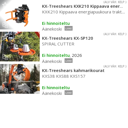
(ALV VÄH. KELP.)
KX-Treeshears KXK210 Kippaava energiapuukoura
KXK210 Kippaava energiapuukoura traktoreihin
Ei hinnoiteltu
Äänekoski
LIIKE
(ALV VÄH. KELP.)
KX-Treeshears KX-SP120
SPIRAL CUTTER
Ei hinnoiteltu
2026
,
Äänekoski
LIIKE
(ALV VÄH. KELP.)
KX-Treeshears kahmarikourat
KXS38 KXS88 KXS157
Ei hinnoiteltu
Äänekoski
LIIKE