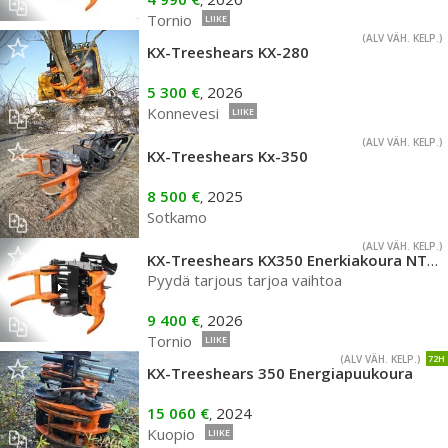
,
Tornio
LIIKE
(ALV VÄH. KELP.)
KX-Treeshears KX-280
5 300 €
2026
,
Konnevesi
LIIKE
(ALV VÄH. KELP.)
KX-Treeshears Kx-350
8 500 €
2025
,
Sotkamo
(ALV VÄH. KELP.)
KX-Treeshears KX350 Enerkiakoura NTP10 kiinn. 13-25tn kaivinkoneille
Pyydä tarjous tarjoa vaihtoa
9 400 €
2026
,
Tornio
LIIKE
(ALV VÄH. KELP.)
72H
KX-Treeshears 350 Energiapuukoura
15 060 €
2024
,
Kuopio
LIIKE