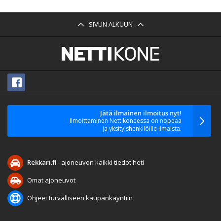
SIVUN ALKUUN
Jätä ilmainen ilmoitus nyt!
Ilmoittaminen Nettikoneessa on nopeaa
ja yksityishenkilöille ilmaista.
Rekkari.fi
- ajoneuvon kaikki tiedot heti
Omat ajoneuvot
Ohjeet turvalliseen kaupankäyntiin