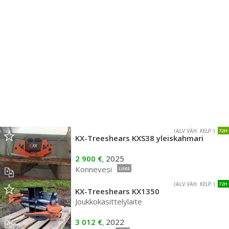
(ALV VÄH. KELP.)
72H
KX-Treeshears KXS38 yleiskahmari
2 900 €
2025
,
Konnevesi
LIIKE
(ALV VÄH. KELP.)
72H
KX-Treeshears KX1350
Joukkokäsittelylaite
3 012 €
2022
,