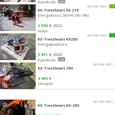
Äänekoski
LIIKE
(ALV VÄH. KELP.)
72H
KX-Treeshears KX 210
Energiakoura 2869€ (Alv 0%)
3 500 €
2022
,
Nokia
(ALV VÄH. KELP.)
72H
KX-Treeshears KX280
Energiapuukoura
3 891 €
2023
,
Äänekoski
LIIKE
(ALV VÄH. KELP.)
KX-Treeshears 280
4 490 €
Seinäjoki
(ALV VÄH. KELP.)
KX-Treeshears KX-280