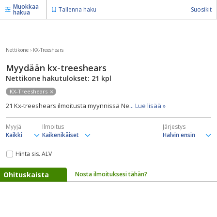
Muokkaa
Tallenna haku
Suosikit
hakua
Nettikone
›
KX-Treeshears
Myydään kx-treeshears
Nettikone hakutulokset: 21
kpl
KX-Treeshears
21 Kx-treeshears ilmoitusta myynnissä Ne
... Lue lisää »
Myyjä
Ilmoitus
Järjestys
Hinta sis. ALV
Ohituskaista
Nosta ilmoituksesi tähän?