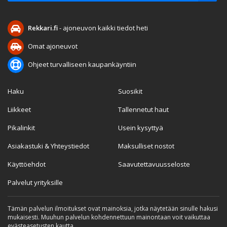
Rekkari.fi
- ajoneuvon kaikki tiedot heti
Omat ajoneuvot
Ohjeet turvalliseen kaupankäyntiin
Haku
Suosikit
Liikkeet
Tallennetut haut
Pikalinkit
Usein kysyttyä
Asiakastuki & Yhteystiedot
Maksulliset nostot
Käyttöehdot
Saavutettavuusseloste
Palvelut yrityksille
Tämän palvelun ilmoitukset ovat mainoksia, jotka näytetään sinulle hakusi
mukaisesti. Muuhun palvelun kohdennettuun mainontaan voit vaikuttaa
evästeasetusten kautta.