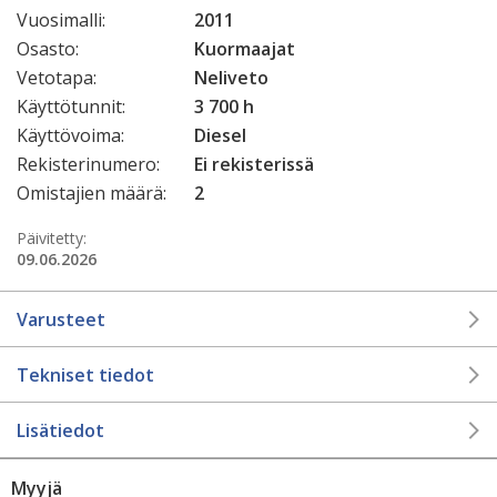
Vuosimalli:
2011
Osasto:
Kuormaajat
Vetotapa:
Neliveto
Käyttötunnit:
3 700 h
Käyttövoima:
Diesel
Rekisterinumero:
Ei rekisterissä
Omistajien määrä:
2
Päivitetty:
09.06.2026
Varusteet
Tekniset tiedot
Lisätiedot
Myyjä