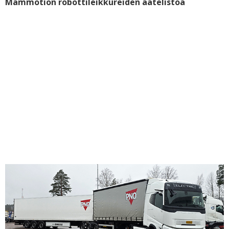
Mammotion robottileikkureiden aatelistoa