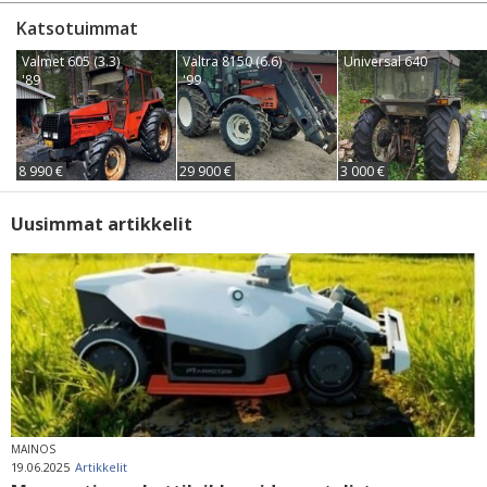
Katsotuimmat
Valmet 605 (3.3)
Valtra 8150 (6.6)
Universal 640
'89
'99
8 990 €
29 900 €
3 000 €
Uusimmat artikkelit
MAINOS
19.06.2025
Artikkelit