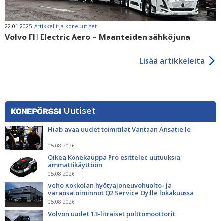
22.01.2025
Artikkelit ja koneuutiset
Volvo FH Electric Aero – Maanteiden sähköjuna
Lisää artikkeleita
Uutiset
Hiab avaa uudet toimitilat Vantaan Ansatielle
05.08.2026
Oikea Konekauppa Pro esittelee uutuuksia
ammattikäyttöön
05.08.2026
Veho Kokkolan hyötyajoneuvohuolto- ja
varaosatoiminnot Q2 Service Oy:lle lokakuussa
05.08.2026
Volvon uudet 13-litraiset polttomoottorit