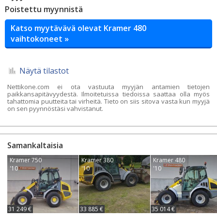
Poistettu myynnistä
Katso myytävävä olevat Kramer 480
vaihtokoneet »
Näytä tilastot
Nettikone.com ei ota vastuuta myyjän antamien tietojen
paikkansapitävyydestä. Ilmoitetuissa tiedoissa saattaa olla myös
tahattomia puutteita tai virheitä. Tieto on siis sitova vasta kun myyjä
on sen pyynnöstäsi vahvistanut.
Samankaltaisia
Kramer 750
Kramer 380
Kramer 480
'10
'10
'10
31 249 €
33 885 €
35 014 €