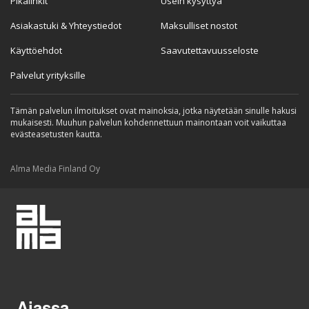
Pikalinkit
Usein kysyttyä
Asiakastuki & Yhteystiedot
Maksulliset nostot
Käyttöehdot
Saavutettavuusseloste
Palvelut yrityksille
Tämän palvelun ilmoitukset ovat mainoksia, jotka näytetään sinulle hakusi
mukaisesti. Muuhun palvelun kohdennettuun mainontaan voit vaikuttaa
evästeasetusten kautta.
Alma Media Finland Oy