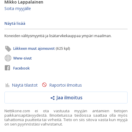
Mikko Lappalainen
Soita myyjälle
Näytä lisää
Koneiden välitysmyyntiä ja lisätarvikekauppaa ympäri maailman.
Liikkeen muut ajoneuvot
(625 kpl)
Www-sivut
Facebook
Näytä tilastot
Raportoi ilmoitus
Jaa ilmoitus
Nettikone.com ei ota vastuuta myyjän antamien tietojen
paikkansapitävyydestä. Ilmoitetuissa tiedoissa saattaa olla myös
tahattomia puutteita tai virheitä. Tieto on siis sitova vasta kun myyjä
on sen pyynnöstäsi vahvistanut.