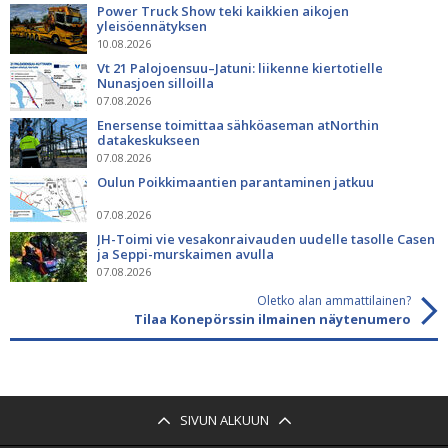
Power Truck Show teki kaikkien aikojen
yleisöennätyksen
10.08.2026
Vt 21 Palojoensuu–Jatuni: liikenne kiertotielle
Nunasjoen silloilla
07.08.2026
Enersense toimittaa sähköaseman atNorthin
datakeskukseen
07.08.2026
Oulun Poikkimaantien parantaminen jatkuu
07.08.2026
JH-Toimi vie vesakonraivauden uudelle tasolle Casen
ja Seppi-murskaimen avulla
07.08.2026
Oletko alan ammattilainen?
Tilaa Konepörssin ilmainen näytenumero
SIVUN ALKUUN