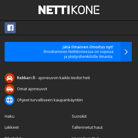
Jätä ilmainen ilmoitus nyt!
Ilmoittaminen Nettikoneessa on nopeaa
ja yksityishenkilöille ilmaista.
Rekkari.fi
- ajoneuvon kaikki tiedot heti
Omat ajoneuvot
Ohjeet turvalliseen kaupankäyntiin
Haku
Suosikit
Liikkeet
Tallennetut haut