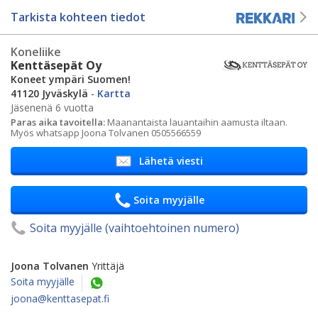
Tarkista kohteen tiedot
Koneliike
Kenttäsepät Oy
Koneet ympäri Suomen!
41120 Jyväskylä
-
Kartta
Jäsenenä 6 vuotta
Paras aika tavoitella:
Maanantaista lauantaihin aamusta iltaan.
Myös whatsapp Joona Tolvanen 0505566559
Lähetä viesti
Soita myyjälle
Soita myyjälle (vaihtoehtoinen numero)
Joona Tolvanen
Yrittäjä
Soita myyjälle
joona@kenttasepat.fi