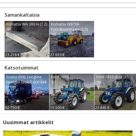
Samankaltaisia
Komatsu WA 380 H (7.2)
Komatsu WB70A
'96
Pyöräkuormaaja (3.3)
'98
23 218 €
27 610 €
Katsotuimmat
Scania XXXL Longline
Ford 7610
Ford 7810 (6.6)
Nextgen look T-800 6x4
'87
'88
(15.6)
'03
62 750 €
15 500 €
23 845 €
Uusimmat artikkelit