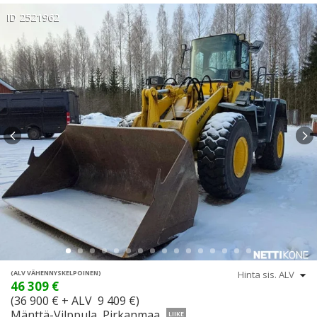
ID 2521962
(ALV VÄHENNYSKELPOINEN)
46 309 €
(36 900 € + ALV 9 409 €)
Mänttä-Vilppula, Pirkanmaa
LIIKE