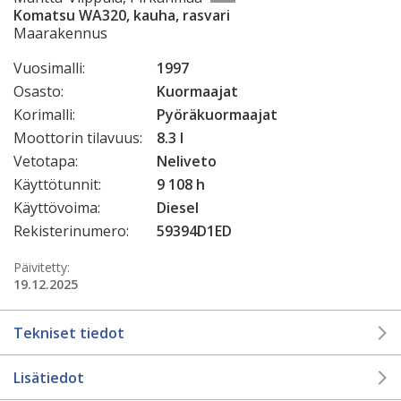
Komatsu WA320, kauha, rasvari
Maarakennus
Vuosimalli:
1997
Osasto:
Kuormaajat
Korimalli:
Pyöräkuormaajat
Moottorin tilavuus:
8.3 l
Vetotapa:
Neliveto
Käyttötunnit:
9 108 h
Käyttövoima:
Diesel
Rekisterinumero:
59394D1ED
Päivitetty:
19.12.2025
Tekniset tiedot
Lisätiedot