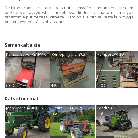
Nettikone.com ei ota vastuuta myyjän antamien tietojen
paikkansapitävyydestä. Ilmoitetuissa tiedoissa saattaa olla myös
tahattomia puutteita tai virheitä. Tieto on siis sitova vasta kun myyjä
on sen pyynnöstäsi vahvistanut.
Samankaltaisia
Kemppi Super KEMPAK
Kemppi Tylarc -303
Kemppi LPK-20
304 €
439 €
450 €
Katsotuimmat
John Deere 4230 (6.6)
Ursus 1234T (6.8)
Fendt 943
'79
'95
'19