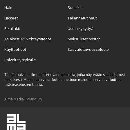
Haku
Suosikit
Liikkeet
Tallennetut haut
Pikalinkit
Usein kysyttyä
Asiakastuki & Yhteystiedot
Maksulliset nostot
Käyttöehdot
Saavutettavuusseloste
Palvelut yrityksille
Tämän palvelun ilmoitukset ovat mainoksia, jotka näytetään sinulle hakusi
mukaisesti. Muuhun palvelun kohdennettuun mainontaan voit vaikuttaa
evästeasetusten kautta.
Alma Media Finland Oy