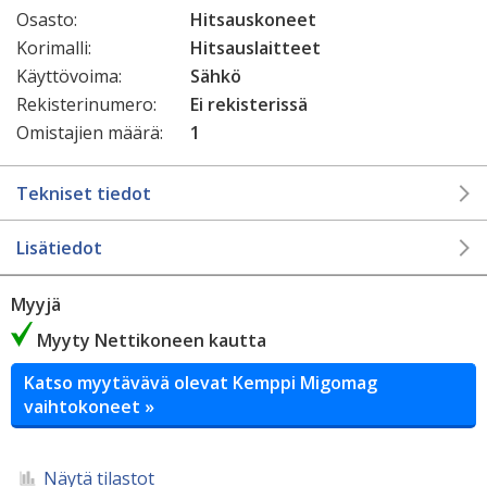
Osasto:
Hitsauskoneet
Korimalli:
Hitsauslaitteet
Käyttövoima:
Sähkö
Rekisterinumero:
Ei rekisterissä
Omistajien määrä:
1
Tekniset tiedot
Lisätiedot
Myyjä
Myyty Nettikoneen kautta
Katso myytävävä olevat Kemppi Migomag
vaihtokoneet »
Näytä tilastot