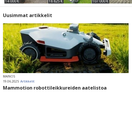
14 000 €
18 825 €
107 000 €
Uusimmat artikkelit
MAINOS
19.06.2025
Artikkelit
Mammotion robottileikkureiden aatelistoa