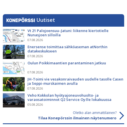
Uutiset
Vt 21 Palojoensuu–Jatuni: liikenne kiertotielle
Nunasjoen silloilla
07.08.2026
Enersense toimittaa sähköaseman atNorthin
datakeskukseen
07.08.2026
Oulun Poikkimaantien parantaminen jatkuu
07.08.2026
JH-Toimi vie vesakonraivauden uudelle tasolle Casen
ja Seppi-murskaimen avulla
07.08.2026
Veho Kokkolan hyötyajoneuvohuolto- ja
varaosatoiminnot Q2 Service Oy:lle lokakuussa
05.08.2026
Oletko alan ammattilainen?
Tilaa Konepörssin ilmainen näytenumero