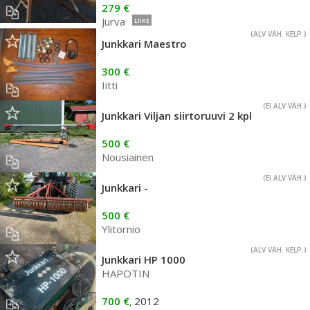
279 €
Jurva
LIIKE
(ALV VÄH. KELP.)
Junkkari Maestro
300 €
Iitti
(EI ALV VÄH.)
Junkkari Viljan siirtoruuvi 2 kpl
500 €
Nousiainen
(EI ALV VÄH.)
Junkkari -
500 €
Ylitornio
(ALV VÄH. KELP.)
Junkkari HP 1000
HAPOTIN
700 €
2012
,