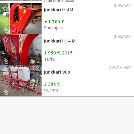
Huittinen
(EI ALV VÄH.)
Junkkari HJ4M
1 700 €
Sonkajärvi
(EI ALV VÄH.)
Junkkari HJ 4 M
1 950 €
2015
,
Turku
(ALV VÄH. KELP.)
Junkkari 900
2 385 €
Nurmo