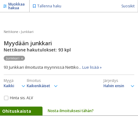
Muokkaa
Tallenna haku
Suosikit
hakua
Nettikone
›
Junkkari
Myydään junkkari
Nettikone hakutulokset: 93
kpl
Junkkari
93 Junkkari ilmoitusta myynnissä Nettiko
... Lue lisää »
Myyjä
Ilmoitus
Järjestys
Hinta sis. ALV
Ohituskaista
Nosta ilmoituksesi tähän?