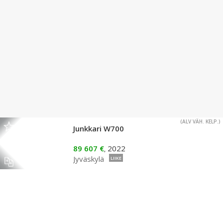
(ALV VÄH. KELP.)
Junkkari W700
89 607 €
2022
,
Jyväskylä
LIIKE