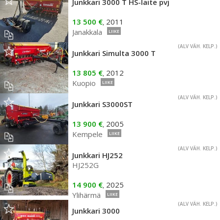
Junkkari 3000 T HS-laite pvj
13 500 €
2011
,
Janakkala
LIIKE
(ALV VÄH. KELP.)
Junkkari Simulta 3000 T
13 805 €
2012
,
Kuopio
LIIKE
(ALV VÄH. KELP.)
Junkkari S3000ST
13 900 €
2005
,
Kempele
LIIKE
(ALV VÄH. KELP.)
Junkkari HJ252
HJ252G
14 900 €
2025
,
Ylihärmä
LIIKE
(ALV VÄH. KELP.)
Junkkari 3000