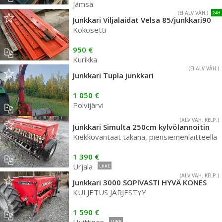
Jämsä
(EI ALV VÄH.)
24H
Junkkari Viljalaidat Velsa 85/junkkari90
Kokosetti
950 €
Kurikka
(EI ALV VÄH.)
Junkkari Tupla junkkari
1 050 €
Polvijärvi
(ALV VÄH. KELP.)
Junkkari Simulta 250cm kylvölannoitin
Kiekkovantaat takana, piensiemenlaitteella
1 390 €
Urjala
LIIKE
(ALV VÄH. KELP.)
Junkkari 3000 SOPIVASTI HYVÄ KONES
KULJETUS JÄRJESTYY
1 590 €
LIIKE