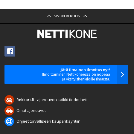
SIVUN ALKUUN
Jätä ilmainen ilmoitus nyt!
Ilmoittaminen Nettikoneessa on nopeaa
ja yksityishenkilöille ilmaista.
Rekkari.fi
- ajoneuvon kaikki tiedot heti
Omat ajoneuvot
Ohjeet turvalliseen kaupankäyntiin