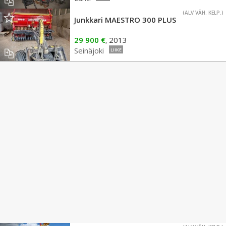
(ALV VÄH. KELP.)
Junkkari MAESTRO 300 PLUS
29 900 €
2013
,
Seinäjoki
LIIKE