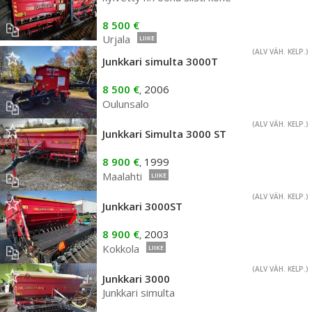
8 500 €
Urjala
LIIKE
(ALV VÄH. KELP.)
Junkkari simulta 3000T
8 500 €
2006
,
Oulunsalo
(ALV VÄH. KELP.)
Junkkari Simulta 3000 ST
8 900 €
1999
,
Maalahti
LIIKE
(ALV VÄH. KELP.)
Junkkari 3000ST
8 900 €
2003
,
Kokkola
LIIKE
(ALV VÄH. KELP.)
Junkkari 3000
Junkkari simulta