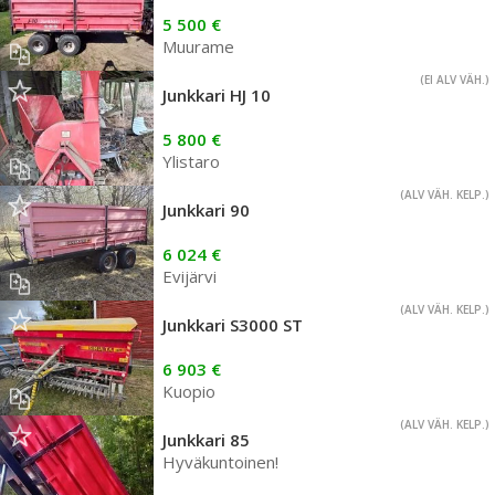
5 500 €
Muurame
(EI ALV VÄH.)
Junkkari HJ 10
5 800 €
Ylistaro
(ALV VÄH. KELP.)
Junkkari 90
6 024 €
Evijärvi
(ALV VÄH. KELP.)
Junkkari S3000 ST
6 903 €
Kuopio
(ALV VÄH. KELP.)
Junkkari 85
Hyväkuntoinen!