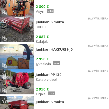
2 800 €
Vöyri
LIIKE
(ALV VÄH. KELP.)
Junkkari Simulta
3000T
2 887 €
Kalajoki
(ALV VÄH. KELP.)
Junkkari HAKKURI HJ6
2 950 €
Jyväskylä
LIIKE
(ALV VÄH. KELP.)
Junkkari PP130
Katso video!
2 950 €
Urjala
LIIKE
(ALV VÄH. KELP.)
Junkkari Simulta