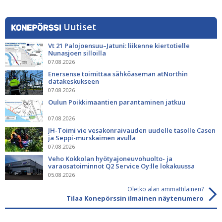
Uutiset
Vt 21 Palojoensuu–Jatuni: liikenne kiertotielle
Nunasjoen silloilla
07.08.2026
Enersense toimittaa sähköaseman atNorthin
datakeskukseen
07.08.2026
Oulun Poikkimaantien parantaminen jatkuu
07.08.2026
JH-Toimi vie vesakonraivauden uudelle tasolle Casen
ja Seppi-murskaimen avulla
07.08.2026
Veho Kokkolan hyötyajoneuvohuolto- ja
varaosatoiminnot Q2 Service Oy:lle lokakuussa
05.08.2026
Oletko alan ammattilainen?
Tilaa Konepörssin ilmainen näytenumero