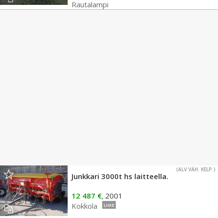
Rautalampi
(ALV VÄH. KELP.)
Junkkari 3000t hs laitteella.
12 487 €
2001
,
Kokkola
LIIKE