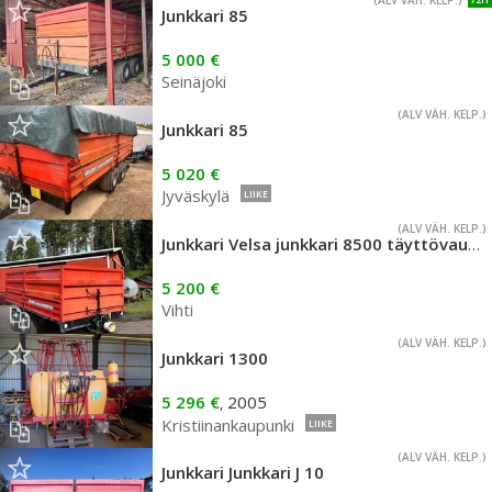
(ALV VÄH. KELP.)
Junkkari 85
5 000 €
Seinäjoki
(ALV VÄH. KELP.)
Junkkari 85
5 020 €
Jyväskylä
LIIKE
(ALV VÄH. KELP.)
Junkkari Velsa junkkari 8500 täyttövaunu
5 200 €
Vihti
(ALV VÄH. KELP.)
Junkkari 1300
5 296 €
2005
,
Kristiinankaupunki
LIIKE
(ALV VÄH. KELP.)
Junkkari Junkkari J 10