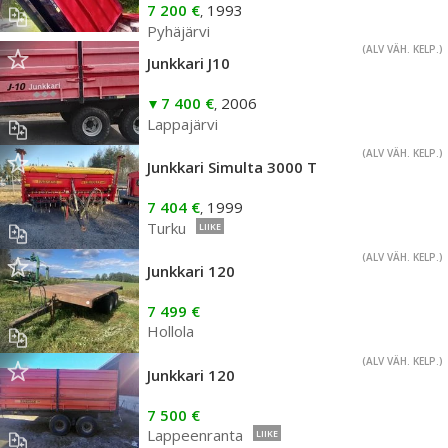
7 200 €
1993
,
Pyhäjärvi
(ALV VÄH. KELP.)
Junkkari J10
7 400 €
2006
,
Lappajärvi
(ALV VÄH. KELP.)
Junkkari Simulta 3000 T
7 404 €
1999
,
Turku
LIIKE
(ALV VÄH. KELP.)
Junkkari 120
7 499 €
Hollola
(ALV VÄH. KELP.)
Junkkari 120
7 500 €
Lappeenranta
LIIKE