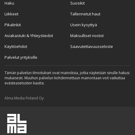
Haku
Suosikit
Liikkeet
Tallennetut haut
Pikalinkit
Usein kysyttyä
Asiakastuki & Yhteystiedot
Maksulliset nostot
Käyttöehdot
Saavutettavuusseloste
Palvelut yrityksille
Tämän palvelun ilmoitukset ovat mainoksia, jotka näytetään sinulle hakusi
mukaisesti. Muuhun palvelun kohdennettuun mainontaan voit vaikuttaa
evästeasetusten kautta.
Alma Media Finland Oy