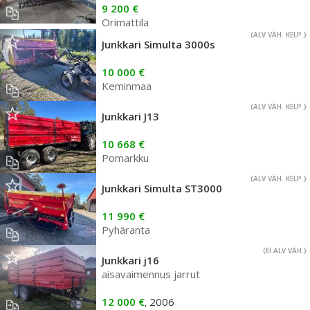
9 200 €
Orimattila
(ALV VÄH. KELP.)
Junkkari Simulta 3000s
10 000 €
Keminmaa
(ALV VÄH. KELP.)
Junkkari J13
10 668 €
Pomarkku
(ALV VÄH. KELP.)
Junkkari Simulta ST3000
11 990 €
Pyhäranta
(EI ALV VÄH.)
Junkkari j16
aisavaimennus jarrut
12 000 €
2006
,