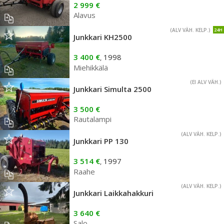
2 999 €
Alavus
(ALV VÄH. KELP.)
24H
Junkkari KH2500
3 400 €
1998
,
Miehikkälä
(EI ALV VÄH.)
Junkkari Simulta 2500
3 500 €
Rautalampi
(ALV VÄH. KELP.)
Junkkari PP 130
3 514 €
1997
,
Raahe
(ALV VÄH. KELP.)
Junkkari Laikkahakkuri
3 640 €
Salo