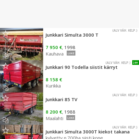
(ALV VÄH. KELP.)
Junkkari Simulta 3000 T
7 950 €
1998
,
Kauhava
LIIKE
(ALV VÄH. KELP.)
24H
Junkkari 90 Todella siistit kärryt
8 158 €
Kurikka
(ALV VÄH. KELP.)
Junkkari 85 TV
8 200 €
1988
,
Maalahti
LIIKE
(ALV VÄH. KELP.)
Junkkari Simulta 3000T kiekot takana
kylvetty n.700ha siisti kone