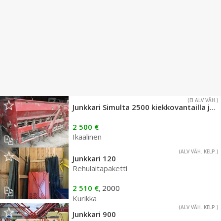
(EI ALV VÄH.)
Junkkari Simulta 2500 kiekkovantailla ja heinänsiemenlaitteella
2 500 €
Ikaalinen
(ALV VÄH. KELP.)
Junkkari 120
Rehulaitapaketti
2 510 €
2000
,
Kurikka
(ALV VÄH. KELP.)
Junkkari 900