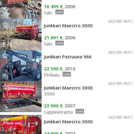
16 499 €
2006
,
Salo
LIIKE
(ALV VÄH. KELP.)
Junkkari Maestro 3000
21 001 €
2006
,
Salo
LIIKE
(ALV VÄH. KELP.)
Junkkari Patruuna 966
22 590 €
2010
,
Pirkkala
LIIKE
(ALV VÄH. KELP.)
Junkkari Maestro 3000
3000
23 900 €
2007
,
Lappeenranta
LIIKE
(ALV VÄH. KELP.)
Junkkari Maestro 3000
24 900 €
2007
,