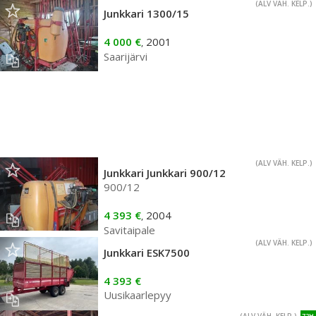
(ALV VÄH. KELP.)
Junkkari 1300/15
4 000 €
2001
,
Saarijärvi
(ALV VÄH. KELP.)
Junkkari Junkkari 900/12
900/12
4 393 €
2004
,
Savitaipale
(ALV VÄH. KELP.)
Junkkari ESK7500
4 393 €
Uusikaarlepyy
72H