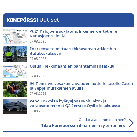
Uutiset
Vt 21 Palojoensuu–Jatuni: liikenne kiertotielle
Nunasjoen silloilla
07.08.2026
Enersense toimittaa sähköaseman atNorthin
datakeskukseen
07.08.2026
Oulun Poikkimaantien parantaminen jatkuu
07.08.2026
JH-Toimi vie vesakonraivauden uudelle tasolle Casen
ja Seppi-murskaimen avulla
07.08.2026
Veho Kokkolan hyötyajoneuvohuolto- ja
varaosatoiminnot Q2 Service Oy:lle lokakuussa
05.08.2026
Oletko alan ammattilainen?
Tilaa Konepörssin ilmainen näytenumero