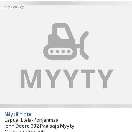
ID 2595998
Näytä hinta
Lapua, Etelä-Pohjanmaa
John Deere 332 Paalaaja Myyty
Maatalouskoneet