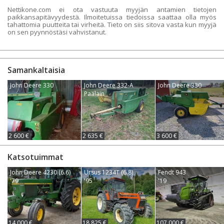
Nettikone.com ei ota vastuuta myyjän antamien tietojen
paikkansapitävyydestä. Ilmoitetuissa tiedoissa saattaa olla myös
tahattomia puutteita tai virheitä. Tieto on siis sitova vasta kun myyjä
on sen pyynnöstäsi vahvistanut.
Samankaltaisia
John Deere 330
John Deere 332-A
John Deere 330
Paalain
2 600 €
2 635 €
3 600 €
Katsotuimmat
John Deere 4230 (6.6)
Ursus 1234T (6.8)
Fendt 943
'79
'95
'19
14 000 €
18 825 €
107 000 €