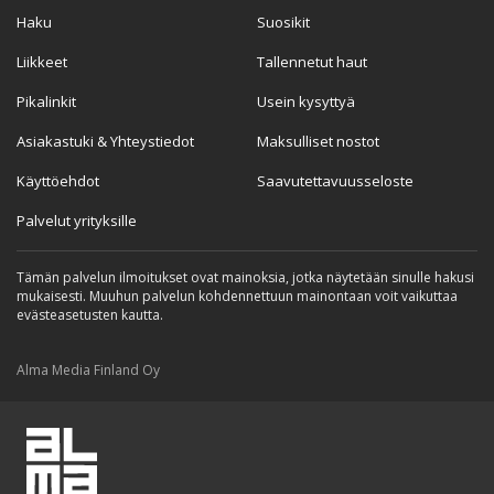
Haku
Suosikit
Liikkeet
Tallennetut haut
Pikalinkit
Usein kysyttyä
Asiakastuki & Yhteystiedot
Maksulliset nostot
Käyttöehdot
Saavutettavuusseloste
Palvelut yrityksille
Tämän palvelun ilmoitukset ovat mainoksia, jotka näytetään sinulle hakusi
mukaisesti. Muuhun palvelun kohdennettuun mainontaan voit vaikuttaa
evästeasetusten kautta.
Alma Media Finland Oy