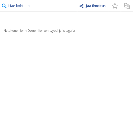
Hae kohteita
Jaa ilmoitus
Nettikone
›
John Deere
›
Koneen tyyppi ja kategoria