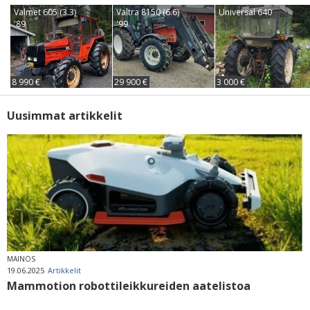
Valmet 605 (3.3)
Valtra 8150 (6.6)
Universal 640
'89
'99
8 990 €
29 900 €
3 000 €
Uusimmat artikkelit
MAINOS
19.06.2025
Artikkelit
Mammotion robottileikkureiden aatelistoa