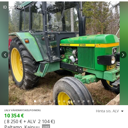
ID 2650463
(ALV VÄHENNYSKELPOINEN)
10 354 €
( 8 250 € + ALV 2 104 €)
Paltamo, Kainuu
LIIKE