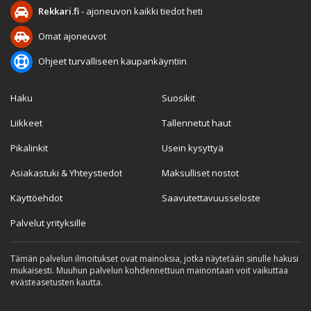
Rekkari.fi
- ajoneuvon kaikki tiedot heti
Omat ajoneuvot
Ohjeet turvalliseen kaupankäyntiin
Haku
Suosikit
Liikkeet
Tallennetut haut
Pikalinkit
Usein kysyttyä
Asiakastuki & Yhteystiedot
Maksulliset nostot
Käyttöehdot
Saavutettavuusseloste
Palvelut yrityksille
Tämän palvelun ilmoitukset ovat mainoksia, jotka näytetään sinulle hakusi
mukaisesti. Muuhun palvelun kohdennettuun mainontaan voit vaikuttaa
evästeasetusten kautta.