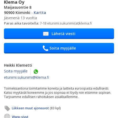
Klema Oy
Maijasuontie 8
90900 Kiiminki
-
Kartta
Jäsenenä 13 vuotta
Paras aika tavoitella:
7-18 etunimi.sukunimi(at)klema.fi
Lähetä viesti
Soita myyjälle
Heikki Klemetti
Soita myyjälle
etunimi.sukunimi@klema.fi
Toimeksiantona toimitamme koneita ja laitteita euroopasta edullisesti.
Katso myytävät koneemme ja jos sopivaa ei löydy niin etsimme sopivan.
Tarjoamme edullisen rahoituksen asiakkaillemme.
Liikkeen muut ajoneuvot
(83 kpl)
Www-sivut