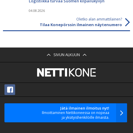
Logistiikka turvaa Suomen kilpailukyvyn
04.08.2026
Oletko alan ammattilainen?
Tilaa Konepörssin ilmainen näytenumero
SIVUN ALKUUN
Jätä ilmainen ilmoitus nyt!
Ilmoittaminen Nettikoneessa on nopeaa
ja yksityishenkilöille ilmaista.