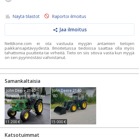
Näytä tilastot
Raportoi ilmoitus
Jaa ilmoitus
Nettikone.com ei ota vastuuta myyjän antamien tietojen
paikkansapitävyydestä. Ilmoitetuissa tiedoissa saattaa olla myös
tahattomia puutteita tai virheitä. Tieto on siis sitova vasta kun myyjä
on sen pyynnöstäsi vahvistanut.
Samankaltaisia
John Deere 2140
John Deere 2140
PowerPoint synkronoi
'80
'81
11 200 €
15 000 €
Katsotuimmat