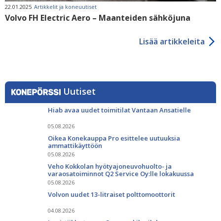
22.01.2025
Artikkelit ja koneuutiset
Volvo FH Electric Aero – Maanteiden sähköjuna
Lisää artikkeleita
Uutiset
Hiab avaa uudet toimitilat Vantaan Ansatielle
05.08.2026
Oikea Konekauppa Pro esittelee uutuuksia
ammattikäyttöön
05.08.2026
Veho Kokkolan hyötyajoneuvohuolto- ja
varaosatoiminnot Q2 Service Oy:lle lokakuussa
05.08.2026
Volvon uudet 13-litraiset polttomoottorit
04.08.2026