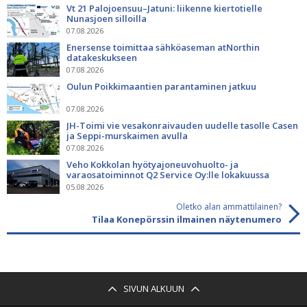
Vt 21 Palojoensuu–Jatuni: liikenne kiertotielle
Nunasjoen silloilla
07.08.2026
Enersense toimittaa sähköaseman atNorthin
datakeskukseen
07.08.2026
Oulun Poikkimaantien parantaminen jatkuu
07.08.2026
JH-Toimi vie vesakonraivauden uudelle tasolle Casen
ja Seppi-murskaimen avulla
07.08.2026
Veho Kokkolan hyötyajoneuvohuolto- ja
varaosatoiminnot Q2 Service Oy:lle lokakuussa
05.08.2026
Oletko alan ammattilainen?
Tilaa Konepörssin ilmainen näytenumero
SIVUN ALKUUN