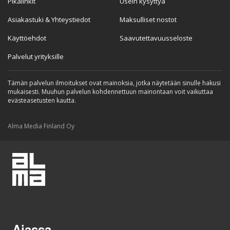
Pikalinkit
Usein kysyttyä
Asiakastuki & Yhteystiedot
Maksulliset nostot
Käyttöehdot
Saavutettavuusseloste
Palvelut yrityksille
Tämän palvelun ilmoitukset ovat mainoksia, jotka näytetään sinulle hakusi
mukaisesti. Muuhun palvelun kohdennettuun mainontaan voit vaikuttaa
evästeasetusten kautta.
Alma Media Finland Oy