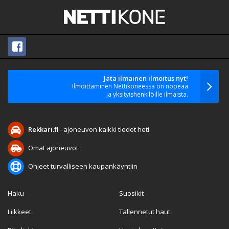
Jätä ilmainen ilmoitus nyt!
Ilmoittaminen Nettikoneessa on nopeaa
ja yksityishenkilöille ilmaista.
Rekkari.fi
- ajoneuvon kaikki tiedot heti
Omat ajoneuvot
Ohjeet turvalliseen kaupankäyntiin
Haku
Suosikit
Liikkeet
Tallennetut haut