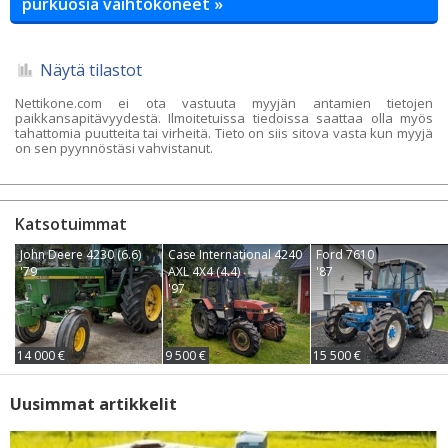
purkuosia vaihtokoneet »
Näytä tilastot
Nettikone.com ei ota vastuuta myyjän antamien tietojen
paikkansapitävyydestä. Ilmoitetuissa tiedoissa saattaa olla myös
tahattomia puutteita tai virheitä. Tieto on siis sitova vasta kun myyjä
on sen pyynnöstäsi vahvistanut.
Katsotuimmat
John Deere 4230 (6.6)
Case International 4240
Ford 7610
'79
AXL 4X4 (4.4)
'87
'97
14 000 €
9 500 €
15 500 €
Uusimmat artikkelit