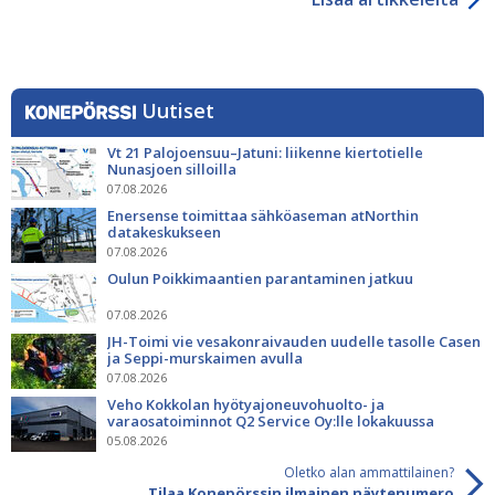
Uutiset
Vt 21 Palojoensuu–Jatuni: liikenne kiertotielle
Nunasjoen silloilla
07.08.2026
Enersense toimittaa sähköaseman atNorthin
datakeskukseen
07.08.2026
Oulun Poikkimaantien parantaminen jatkuu
07.08.2026
JH-Toimi vie vesakonraivauden uudelle tasolle Casen
ja Seppi-murskaimen avulla
07.08.2026
Veho Kokkolan hyötyajoneuvohuolto- ja
varaosatoiminnot Q2 Service Oy:lle lokakuussa
05.08.2026
Oletko alan ammattilainen?
Tilaa Konepörssin ilmainen näytenumero