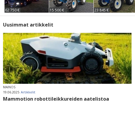
62 750 €
15 500 €
23 845 €
Uusimmat artikkelit
MAINOS
19.06.2025
Artikkelit
Mammotion robottileikkureiden aatelistoa