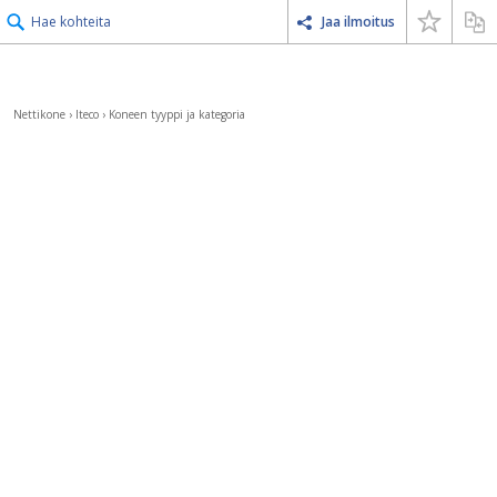
Hae kohteita
Jaa ilmoitus
Nettikone
›
Iteco
›
Koneen tyyppi ja kategoria