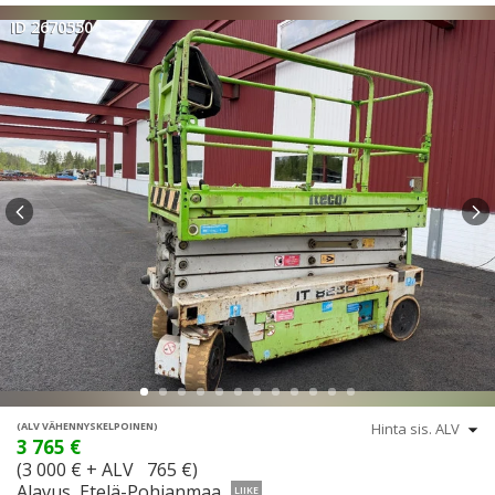
ID 2670550
(ALV VÄHENNYSKELPOINEN)
3 765 €
(3 000 € + ALV 765 €)
Alavus, Etelä-Pohjanmaa
LIIKE