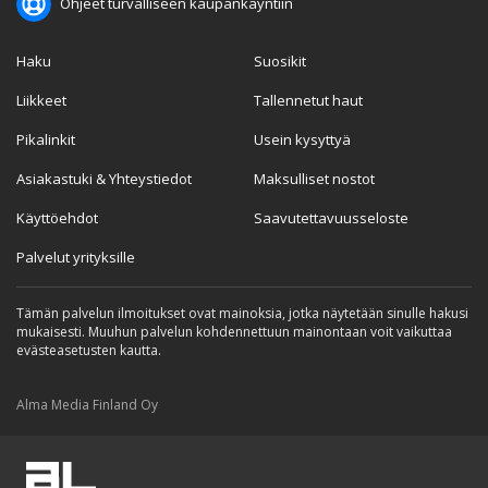
Ohjeet turvalliseen kaupankäyntiin
Haku
Suosikit
Liikkeet
Tallennetut haut
Pikalinkit
Usein kysyttyä
Asiakastuki & Yhteystiedot
Maksulliset nostot
Käyttöehdot
Saavutettavuusseloste
Palvelut yrityksille
Tämän palvelun ilmoitukset ovat mainoksia, jotka näytetään sinulle hakusi
mukaisesti. Muuhun palvelun kohdennettuun mainontaan voit vaikuttaa
evästeasetusten kautta.
Alma Media Finland Oy