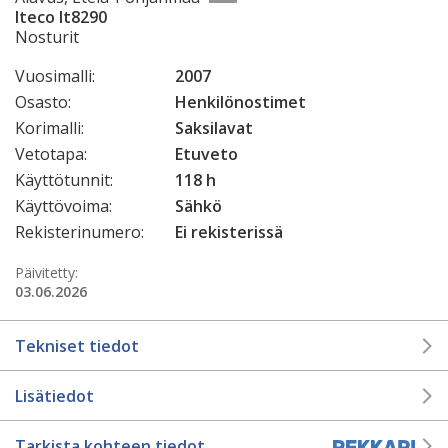
Iteco It8290
Nosturit
Vuosimalli:
2007
Osasto:
Henkilönostimet
Korimalli:
Saksilavat
Vetotapa:
Etuveto
Käyttötunnit:
118 h
Käyttövoima:
Sähkö
Rekisterinumero:
Ei rekisterissä
Päivitetty:
03.06.2026
Tekniset tiedot
Lisätiedot
Tarkista kohteen tiedot