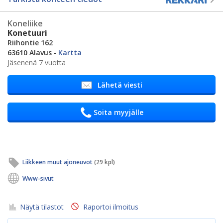
Koneliike
Konetuuri
Riihontie 162
63610 Alavus
-
Kartta
Jäsenenä 7 vuotta
Lähetä viesti
Soita myyjälle
Liikkeen muut ajoneuvot
(29 kpl)
Www-sivut
Näytä tilastot
Raportoi ilmoitus