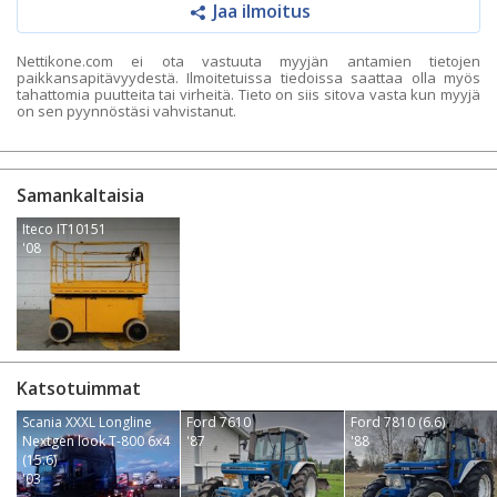
Jaa ilmoitus
Nettikone.com ei ota vastuuta myyjän antamien tietojen
paikkansapitävyydestä. Ilmoitetuissa tiedoissa saattaa olla myös
tahattomia puutteita tai virheitä. Tieto on siis sitova vasta kun myyjä
on sen pyynnöstäsi vahvistanut.
Samankaltaisia
Iteco IT10151
'08
Katsotuimmat
Scania XXXL Longline
Ford 7610
Ford 7810 (6.6)
Nextgen look T-800 6x4
'87
'88
(15.6)
'03