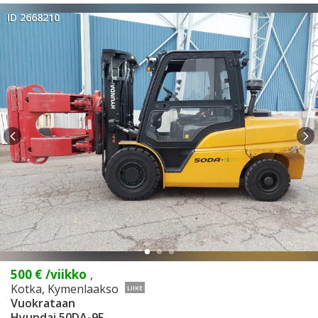
ID 2668210
500 €
/viikko
,
Kotka, Kymenlaakso
LIIKE
Vuokrataan
Hyundai 50DA-9F