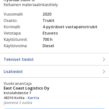
Keltainen materiaalinkäsittely
Vuosimalli:
2020
Osasto:
Trukit
Korimalli:
4-pyöräiset vastapainotrukit
Vetotapa:
Etuveto
Käyttötunnit:
700 h
Käyttövoima:
Diesel
Tekniset tiedot
Lisätiedot
Vuokranantaja
East Coast Logistics Oy
Kotolahdentie 7
48310 Kotka
-
Kartta
Jäsenenä 3 vuotta