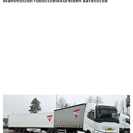
Mammotion robottileikkureiden aatelistoa