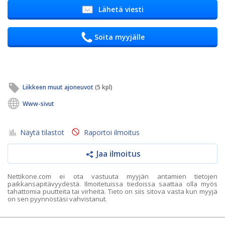
Lähetä viesti
Soita myyjälle
Liikkeen muut ajoneuvot
(5 kpl)
Www-sivut
Näytä tilastot
Raportoi ilmoitus
Jaa ilmoitus
Nettikone.com ei ota vastuuta myyjän antamien tietojen
paikkansapitävyydestä. Ilmoitetuissa tiedoissa saattaa olla myös
tahattomia puutteita tai virheitä. Tieto on siis sitova vasta kun myyjä
on sen pyynnöstäsi vahvistanut.