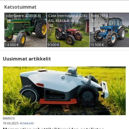
Katsotuimmat
John Deere 4230 (6.6)
Case International 4240
Ford 7610
'79
AXL 4X4 (4.4)
'87
'97
14 000 €
9 500 €
15 500 €
Uusimmat artikkelit
MAINOS
19.06.2025
Artikkelit