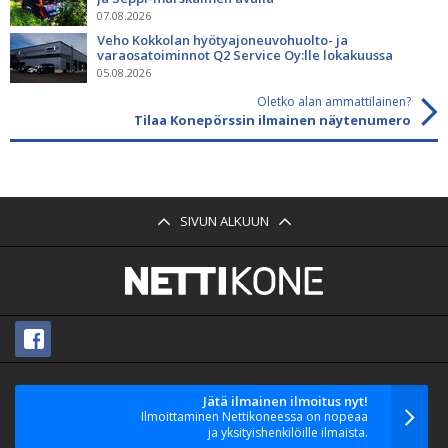
07.08.2026
Veho Kokkolan hyötyajoneuvohuolto- ja
varaosatoiminnot Q2 Service Oy:lle lokakuussa
05.08.2026
Oletko alan ammattilainen?
Tilaa Konepörssin ilmainen näytenumero
SIVUN ALKUUN
Jätä ilmainen ilmoitus nyt!
Ilmoittaminen Nettikoneessa on nopeaa
ja yksityishenkilöille ilmaista.