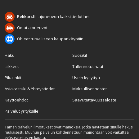
Rekkari.fi
- ajoneuvon kaikki tiedot heti
Omat ajoneuvot
Ohjeet turvalliseen kaupankäyntiin
Haku
Suosikit
Liikkeet
Tallennetut haut
Pikalinkit
Usein kysyttyä
Asiakastuki & Yhteystiedot
Maksulliset nostot
Käyttöehdot
Saavutettavuusseloste
Palvelut yrityksille
Tämän palvelun ilmoitukset ovat mainoksia, jotka näytetään sinulle hakusi
mukaisesti. Muuhun palvelun kohdennettuun mainontaan voit vaikuttaa
evästeasetusten kautta.