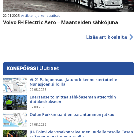
22.01.2025
Artikkelit ja koneuutiset
Volvo FH Electric Aero – Maanteiden sähköjuna
Lisää artikkeleita
Uutiset
Vt 21 Palojoensuu–Jatuni: liikenne kiertotielle
Nunasjoen silloilla
07.08.2026
Enersense toimittaa sähköaseman atNorthin
datakeskukseen
07.08.2026
Oulun Poikkimaantien parantaminen jatkuu
07.08.2026
JH-Toimi vie vesakonraivauden uudelle tasolle Casen
ja Seppi-murskaimen avulla