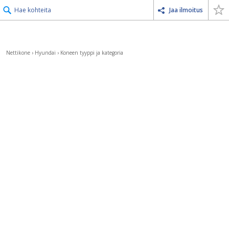
Hae kohteita
Jaa ilmoitus
Nettikone
›
Hyundai
›
Koneen tyyppi ja kategoria