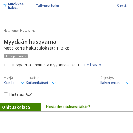
Muokkaa
Tallenna haku
Suosikit
hakua
Nettikone
›
Husqvarna
Myydään husqvarna
Nettikone hakutulokset: 113
kpl
Husqvarna
113 Husqvarna ilmoitusta myynnissä Netti
... Lue lisää »
Myyjä
Ilmoitus
Järjestys
Hinta sis. ALV
Ohituskaista
Nosta ilmoituksesi tähän?