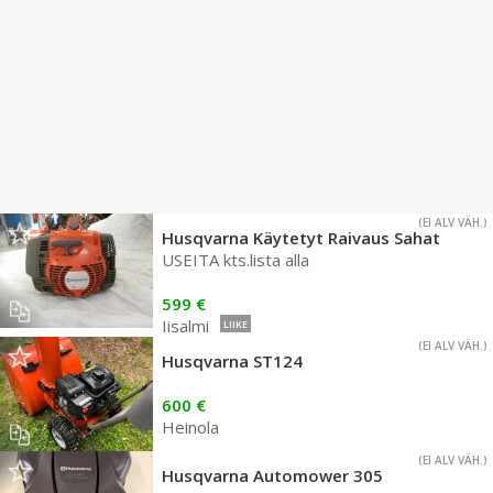
(EI ALV VÄH.)
Husqvarna Käytetyt Raivaus Sahat
USEITA kts.lista alla
599 €
Iisalmi
LIIKE
(EI ALV VÄH.)
Husqvarna ST124
600 €
Heinola
(EI ALV VÄH.)
Husqvarna Automower 305