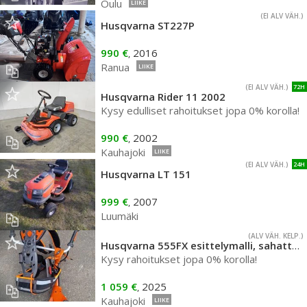
Oulu
LIIKE
(EI ALV VÄH.)
Husqvarna ST227P
990 €
2016
,
Ranua
LIIKE
(EI ALV VÄH.)
72H
Husqvarna Rider 11 2002
Kysy edulliset rahoitukset jopa 0% korolla!
990 €
2002
,
Kauhajoki
LIIKE
(EI ALV VÄH.)
24H
Husqvarna LT 151
999 €
2007
,
Luumäki
(ALV VÄH. KELP.)
Husqvarna 555FX esittelymalli, sahattu vain 2 h
Kysy rahoitukset jopa 0% korolla!
1 059 €
2025
,
Kauhajoki
LIIKE