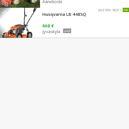
Äänekoski
(ALV VÄH. KELP.)
72H
Husqvarna LB 448SQ
868 €
Jyväskylä
LIIKE