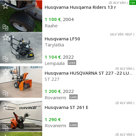
(EI ALV VÄH.)
72H
Husqvarna Husqarna Riders 13 r
1 100 €
2004
,
Raahe
(ALV VÄH. KELP.)
Husqvarna LF50
Tärylätkä
1 104 €
2022
,
Lempäälä
LIIKE
(EI ALV VÄH.)
Husqvarna HUSQVARNA ST 227 -22 LUMILINKO
ST 227
1 200 €
2022
,
Rovaniemi
LIIKE
(EI ALV VÄH.)
Husqvarna ST 261 E
1 290 €
Rovaniemi
LIIKE
(EI ALV VÄH.)