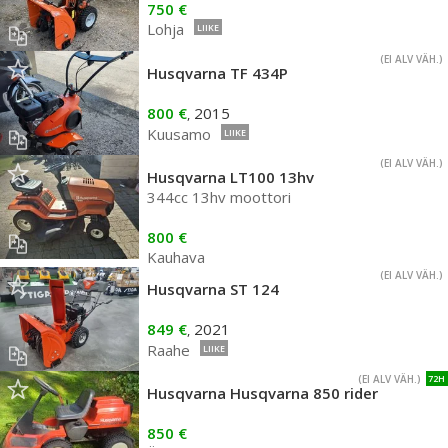
750 €
Lohja
LIIKE
(EI ALV VÄH.)
Husqvarna TF 434P
800 €
2015
,
Kuusamo
LIIKE
(EI ALV VÄH.)
Husqvarna LT100 13hv
344cc 13hv moottori
800 €
Kauhava
(EI ALV VÄH.)
Husqvarna ST 124
849 €
2021
,
Raahe
LIIKE
(EI ALV VÄH.)
72H
Husqvarna Husqvarna 850 rider
850 €