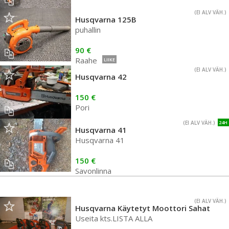
(EI ALV VÄH.)
Husqvarna 125B
puhallin
90 €
Raahe
LIIKE
(EI ALV VÄH.)
Husqvarna 42
150 €
Pori
(EI ALV VÄH.)
24H
Husqvarna 41
Husqvarna 41
150 €
Savonlinna
(EI ALV VÄH.)
Husqvarna Käytetyt Moottori Sahat
Useita kts.LISTA ALLA