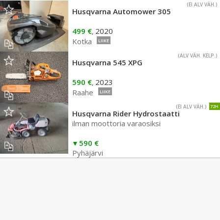
(EI ALV VÄH.)
Husqvarna Automower 305
499 €
2020
,
Kotka
LIIKE
(ALV VÄH. KELP.)
Husqvarna 545 XPG
590 €
2023
,
Raahe
LIIKE
(EI ALV VÄH.)
72H
Husqvarna Rider Hydrostaatti
ilman moottoria varaosiksi
590 €
Pyhäjärvi