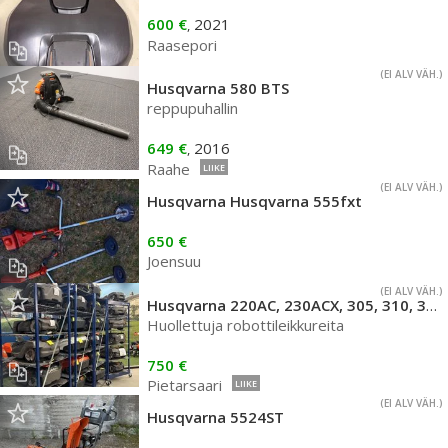
600 €
2021
,
Raasepori
(EI ALV VÄH.)
Husqvarna 580 BTS
reppupuhallin
649 €
2016
,
Raahe
LIIKE
(EI ALV VÄH.)
Husqvarna Husqvarna 555fxt
650 €
Joensuu
(EI ALV VÄH.)
Husqvarna 220AC, 230ACX, 305, 310, 315X, 420, 430X
Huollettuja robottileikkureita
750 €
Pietarsaari
LIIKE
(EI ALV VÄH.)
Husqvarna 5524ST