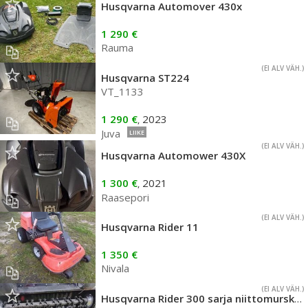
Husqvarna Automover 430x
1 290 €
Rauma
(EI ALV VÄH.)
Husqvarna ST224
VT_1133
1 290 €
2023
,
Juva
LIIKE
(EI ALV VÄH.)
Husqvarna Automower 430X
1 300 €
2021
,
Raasepori
(EI ALV VÄH.)
Husqvarna Rider 11
1 350 €
Nivala
(EI ALV VÄH.)
Husqvarna Rider 300 sarja niittomurskain