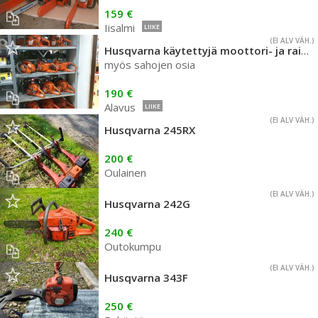
159 €
Iisalmi
LIIKE
(EI ALV VÄH.)
Husqvarna käytettyjä moottori- ja raivausahoja
myös sahojen osia
190 €
Alavus
LIIKE
(EI ALV VÄH.)
Husqvarna 245RX
200 €
Oulainen
(EI ALV VÄH.)
Husqvarna 242G
240 €
Outokumpu
(EI ALV VÄH.)
Husqvarna 343F
250 €