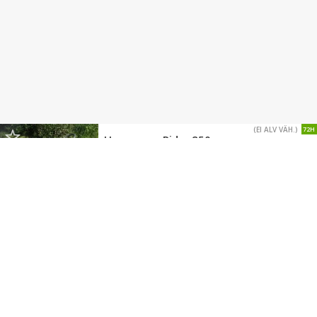
(EI ALV VÄH.)
72H
Husqvarna Rider 850
Ajoleikkuri
1 390 €
Heinola
(EI ALV VÄH.)
Husqvarna ST 227
(0.2)
1 490 €
2024
,
Raahe
LIIKE
(EI ALV VÄH.)
72H
Husqvarna Rider 16 2012
Kysy rahoitukset jopa 0% korolla!