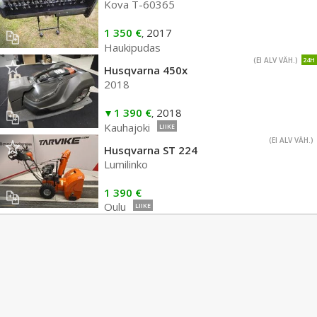
Kova T-60365
1 350 €
2017
,
Haukipudas
(EI ALV VÄH.)
24H
Husqvarna 450x
2018
1 390 €
2018
,
Kauhajoki
LIIKE
(EI ALV VÄH.)
Husqvarna ST 224
Lumilinko
1 390 €
Oulu
LIIKE