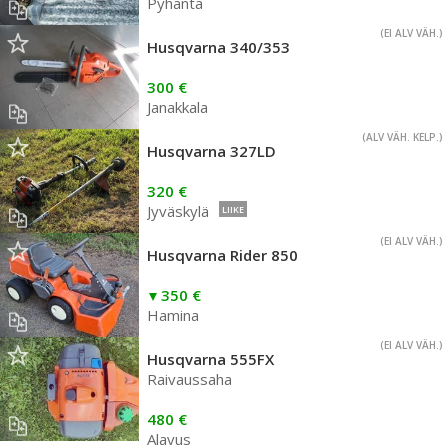
Pyhäntä
(EI ALV VÄH.)
Husqvarna 340/353
300 €
Janakkala
(ALV VÄH. KELP.)
Husqvarna 327LD
320 €
Jyväskylä
LIIKE
(EI ALV VÄH.)
Husqvarna Rider 850
350 €
Hamina
(EI ALV VÄH.)
Husqvarna 555FX
Raivaussaha
480 €
Alavus