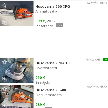
(ALV VÄH. KELP.)
Husqvarna 560 XPG
Ammattisaha
899 €
2022
,
Pietarsaari
LIIKE
(EI ALV VÄH.)
72H
Husqvarna Rider 13
Hydrostaatti
950 €
Seinäjoki
(ALV VÄH. KELP.)
Husqvarna K 540i
Heti varastosta!
989 €