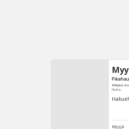
Myy
Pikahau
4
Hulco
ilm
Hulco.
Hakueh
Myyjä