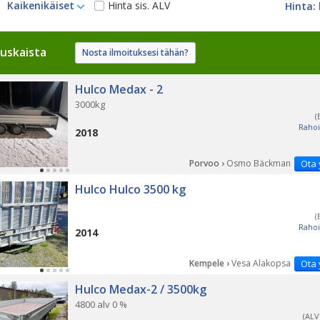
Kaikenikäiset
Hinta sis. ALV
uskaista
Nosta ilmoituksesi tähän?
Hulco Medax - 2
3000kg
(
Rahoi
2018
Porvoo ›
Osmo Bäckman
Ota 
Hulco Hulco 3500 kg
(
Rahoi
2014
Kempele ›
Vesa Alakopsa
Ota 
PÄ
Hulco Medax-2 / 3500kg
4800 alv 0 %
(ALV