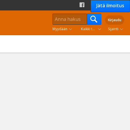
Jätä ilmoitus
Kirjaudu
Myydään
Kaikki tuoteryhmät
Sijainti