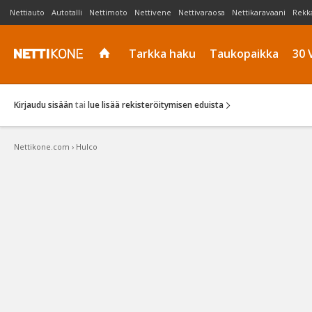
Nettiauto
Autotalli
Nettimoto
Nettivene
Nettivaraosa
Nettikaravaani
Rekk
Tarkka haku
Taukopaikka
30 
Kirjaudu sisään
tai
lue lisää rekisteröitymisen eduista
Nettikone.com
›
Hulco