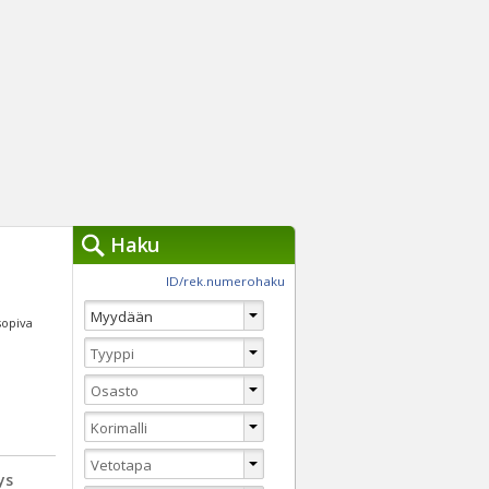
Haku
työkalut »
ID/rek.numerohaku
Käytät tällä hetkellä
jennä haut
 sopiva
Tarkkaa hakua
Vaihda Pikahakuun
ys