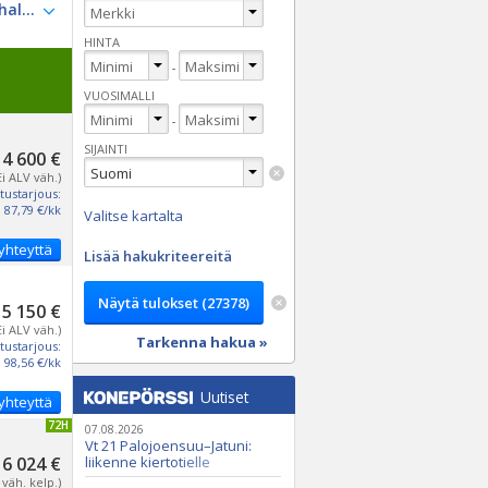
HINTA
-
VUOSIMALLI
-
SIJAINTI
4 600 €
Ei ALV väh.)
tustarjous:
87,79 €/kk
Valitse kartalta
yhteyttä
Lisää hakukriteereitä
5 150 €
Ei ALV väh.)
Tarkenna hakua »
tustarjous:
98,56 €/kk
Uutiset
yhteyttä
IVITETTY 72H
07.08.2026
Vt 21 Palojoensuu–Jatuni:
6 024 €
liikenne kiertotielle
Nunasjoen silloilla
 väh. kelp.)