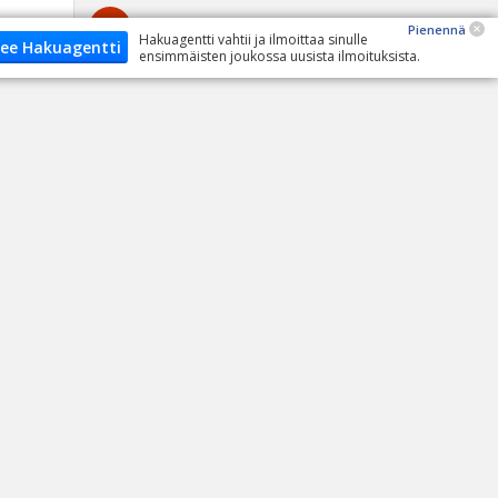
Omat ajoneuvot
Pienennä
Hakuagentti vahtii ja ilmoittaa sinulle
ee Hakuagentti
ensimmäisten joukossa uusista ilmoituksista.