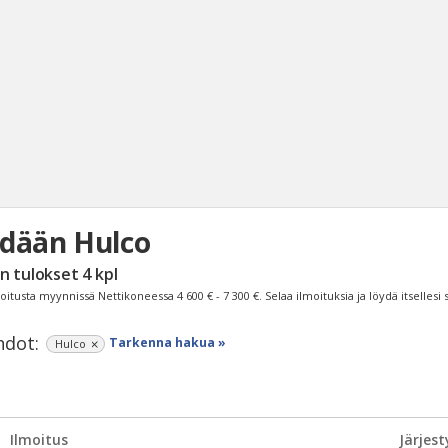
dään Hulco
Haku
n tulokset
4
kpl
Tyh
oitusta myynnissä Nettikoneessa
4 600 € - 7 300 €
. Selaa ilmoituksia ja löydä itsellesi
dot:
Tarkenna hakua »
Hulco
Ilmoitus
Järjest