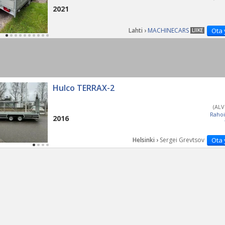
2021
Lahti ›
MACHINECARS
Ota 
LIIKE
Hulco TERRAX-2
(ALV
Rahoi
2016
Helsinki ›
Sergei Grevtsov
Ota 