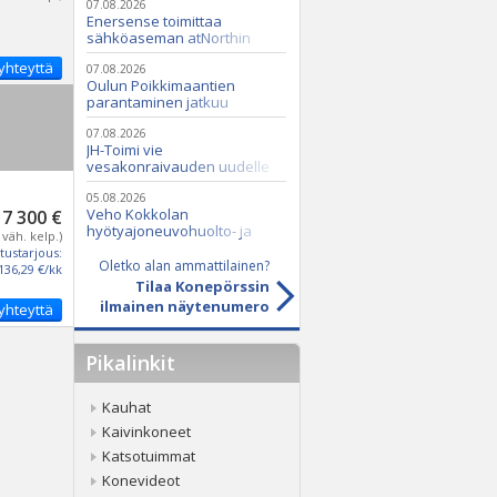
07.08.2026
Enersense toimittaa
sähköaseman atNorthin
datakeskukseen
yhteyttä
07.08.2026
Oulun Poikkimaantien
parantaminen jatkuu
07.08.2026
JH-Toimi vie
vesakonraivauden uudelle
tasolle Casen ja Seppi-
murskaimen avulla
05.08.2026
Veho Kokkolan
7 300 €
hyötyajoneuvohuolto- ja
 väh. kelp.)
varaosatoiminnot Q2 Service
tustarjous:
Oy:lle lokakuussa
Oletko alan ammattilainen?
136,29 €/kk
Tilaa Konepörssin
ilmainen näytenumero
yhteyttä
Pikalinkit
Kauhat
Kaivinkoneet
Katsotuimmat
Konevideot