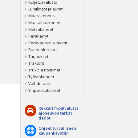
Kuljetuskalusto
Lumilingot ja aurat
Maarakennus
Maatalouskoneet
Metsäkoneet
Peräkärryt
Perävaunut ja lavetit
Ruohonleikkurit
Tarjoukset
Traktorit
Trukit ja nostimet
Työstökoneet
Vaihdetaan
Ympäristökoneet
Rekkari.fi-palvelusta
ajoneuvon tarkat
tiedot
Ohjeet turvalliseen
kaupankäyntiin