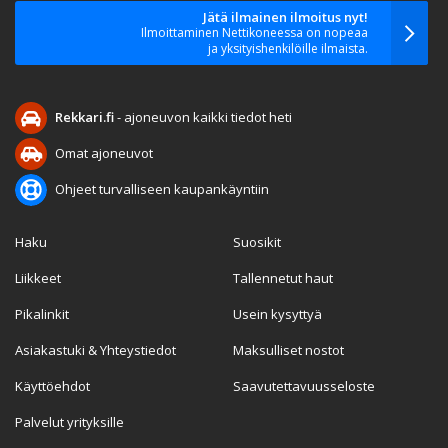
Jätä ilmainen ilmoitus nyt!
Ilmoittaminen Nettikoneessa on nopeaa
ja yksityishenkilöille ilmaista.
Rekkari.fi
- ajoneuvon kaikki tiedot heti
Omat ajoneuvot
Ohjeet turvalliseen kaupankäyntiin
Haku
Suosikit
Liikkeet
Tallennetut haut
Pikalinkit
Usein kysyttyä
Asiakastuki & Yhteystiedot
Maksulliset nostot
Käyttöehdot
Saavutettavuusseloste
Palvelut yrityksille