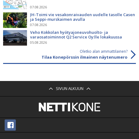
07.08.2026
JH-Toimi vie vesakonraivauden uudelle tasolle Casen
ja Seppi-murskaimen avulla
07.08.2026
Veho Kokkolan hyötyajoneuvohuolto- ja
varaosatoiminnot Q2 Service Oy:lle lokakuussa
05.08.2026
Oletko alan ammattilainen?
Tilaa Konepörssin ilmainen näytenumero
SIVUN ALKUUN