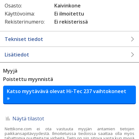
Osasto:
Kaivinkone
Käyttövoima:
Ei ilmoitettu
Rekisterinumero:
Ei rekisterissä
Tekniset tiedot
Lisätiedot
Myyjä
Poistettu myynnistä
Katso myytävävä olevat Hi-Tec 237 vaihtokoneet
»
Näytä tilastot
Nettikone.com ei ota vastuuta myyjän antamien tietojen
paikkansapitävyydestä. Ilmoitetuissa tiedoissa saattaa olla myös
tahattomia puutteita tai virheitä. Tieto on siis sitova vasta kun myyjä