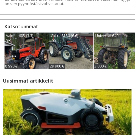
on sen pyynnöstäsi vahvistanut.
Katsotuimmat
Valmet 605 (3.3)
Valtra 8150 (6.6)
Universal 640
'89
'99
8 990 €
29 900 €
3 000 €
Uusimmat artikkelit