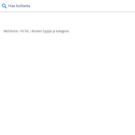
Hae kohteita
Nettikone
›
Hi-Tec
›
Koneen tyyppi ja kategoria