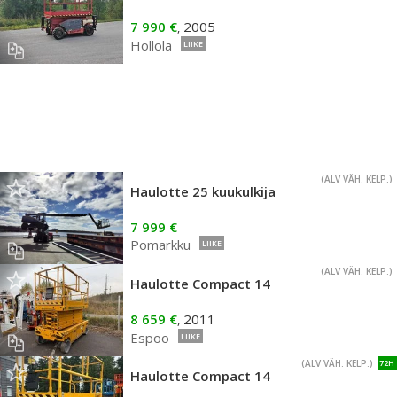
7 990 €
2005
,
Hollola
LIIKE
(ALV VÄH. KELP.)
Haulotte 25 kuukulkija
7 999 €
Pomarkku
LIIKE
(ALV VÄH. KELP.)
Haulotte Compact 14
8 659 €
2011
,
Espoo
LIIKE
(ALV VÄH. KELP.)
72H
Haulotte Compact 14