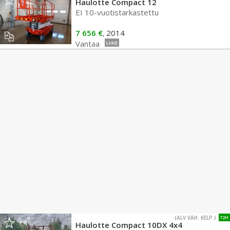
Haulotte Compact 12
EI 10-vuotistarkastettu
7 656 €
2014
,
Vantaa
LIIKE
(ALV VÄH. KELP.)
72H
Haulotte Compact 10DX 4x4