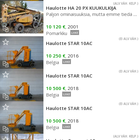
(ALV VÄH. KELP.)
Haulotte HA 20 PX KUUKULKIJA
Paljon ominaisuuksia, mutta emme tiedä toimiiko ne
10 120 €
2001
,
Pomarkku
LIIKE
(EI ALV VÄH.)
Haulotte STAR 10AC
10 250 €
2016
,
Belgia
LIIKE
(EI ALV VÄH.)
Haulotte STAR 10AC
10 500 €
2018
,
Belgia
LIIKE
(EI ALV VÄH.)
Haulotte STAR 10AC
10 500 €
2018
,
Belgia
LIIKE
(ALV VÄH. KELP.)