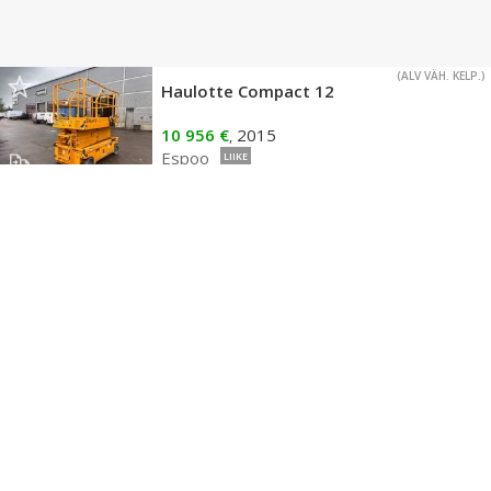
(ALV VÄH. KELP.)
Haulotte Compact 12
10 956 €
2015
,
Espoo
LIIKE
(EI ALV VÄH.)
Haulotte STAR 10AC
11 000 €
2017
,
Belgia
LIIKE
(ALV VÄH. KELP.)
Haulotte Compact 12
11 144 €
2016
,
Espoo
LIIKE
(ALV VÄH. KELP.)
Haulotte Compact 12
11 144 €
2016
,