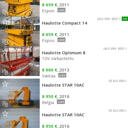
8 659 €
2011
,
Espoo
LIIKE
(ALV VÄH. KELP.)
72H
Haulotte Compact 14
8 659 €
2011
,
Espoo
LIIKE
(ALV VÄH. KELP.)
Haulotte Optimum 8
10V-tarkastettu
8 660 €
2013
,
Vantaa
LIIKE
(EI ALV VÄH.)
Haulotte STAR 10AC
8 950 €
2016
,
Belgia
LIIKE
(EI ALV VÄH.)
Haulotte STAR 10AC
8 950 €
2016
,