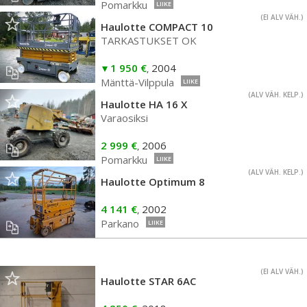
Pomarkku
LIIKE
(EI ALV VÄH.)
Haulotte COMPACT 10
TARKASTUKSET OK
1 950 €
2004
,
Mänttä-Vilppula
LIIKE
(ALV VÄH. KELP.)
Haulotte HA 16 X
Varaosiksi
2 999 €
2006
,
Pomarkku
LIIKE
(ALV VÄH. KELP.)
Haulotte Optimum 8
4 141 €
2002
,
Parkano
LIIKE
(EI ALV VÄH.)
Haulotte STAR 6AC