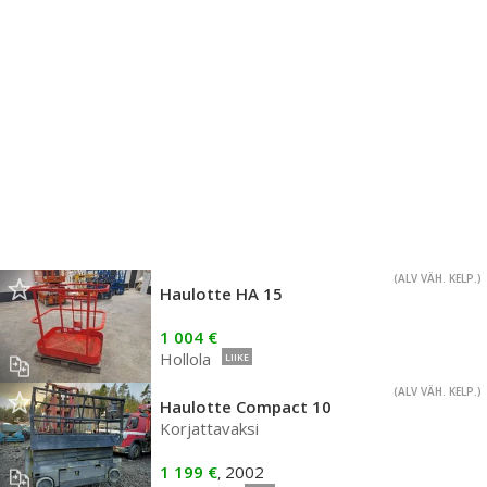
(ALV VÄH. KELP.)
Haulotte HA 15
1 004 €
Hollola
LIIKE
(ALV VÄH. KELP.)
Haulotte Compact 10
Korjattavaksi
1 199 €
2002
,