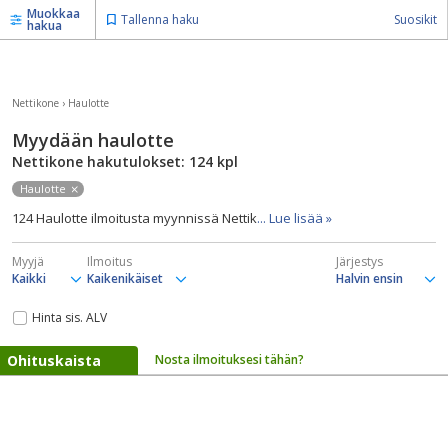
Muokkaa
Tallenna haku
Suosikit
hakua
Nettikone
›
Haulotte
Myydään haulotte
Nettikone hakutulokset: 124
kpl
Haulotte
124 Haulotte ilmoitusta myynnissä Nettik
... Lue lisää »
Myyjä
Ilmoitus
Järjestys
Hinta sis. ALV
Ohituskaista
Nosta ilmoituksesi tähän?