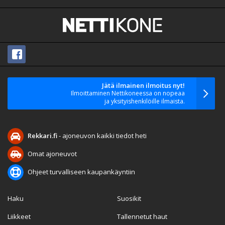
Jätä ilmainen ilmoitus nyt!
Ilmoittaminen Nettikoneessa on nopeaa
ja yksityishenkilöille ilmaista.
Rekkari.fi
- ajoneuvon kaikki tiedot heti
Omat ajoneuvot
Ohjeet turvalliseen kaupankäyntiin
Haku
Suosikit
Liikkeet
Tallennetut haut