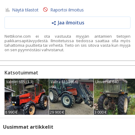
Näytä tilastot
Raportoi ilmoitus
Jaa ilmoitus
Nettikone.com ei ota vastuuta myyjän antamien tietojen
paikkansapitävyydestä. Ilmoitetuissa tiedoissa saattaa olla myös
tahattomia puutteita tai virheitä. Tieto on siis sitova vasta kun myyjä
on sen pyynnöstäsi vahvistanut.
Katsotuimmat
Valmet 605 (3.3)
Valtra 8150 (6.6)
Universal 640
'89
'99
8 990 €
29 900 €
3 000 €
Uusimmat artikkelit