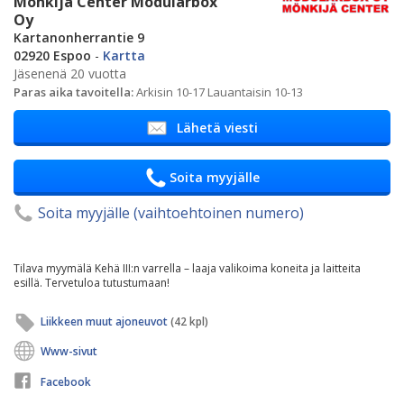
Mönkijä Center Modularbox
Oy
Kartanonherrantie 9
02920 Espoo
-
Kartta
Jäsenenä 20 vuotta
Paras aika tavoitella:
Arkisin 10-17 Lauantaisin 10-13
Lähetä viesti
Soita myyjälle
Soita myyjälle (vaihtoehtoinen numero)
Tilava myymälä Kehä III:n varrella – laaja valikoima koneita ja laitteita
esillä. Tervetuloa tutustumaan!
Liikkeen muut ajoneuvot
(42 kpl)
Www-sivut
Facebook