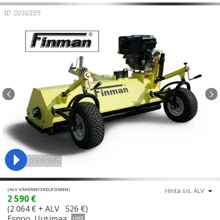
ID 2038355
KATSO VIDEO
(ALV VÄHENNYSKELPOINEN)
2 590 €
(2 064 € + ALV 526 €)
Espoo, Uusimaa
LIIKE