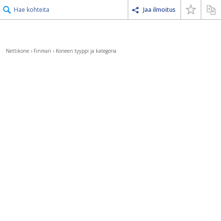
Hae kohteita
Jaa ilmoitus
Nettikone
›
Finman
›
Koneen tyyppi ja kategoria