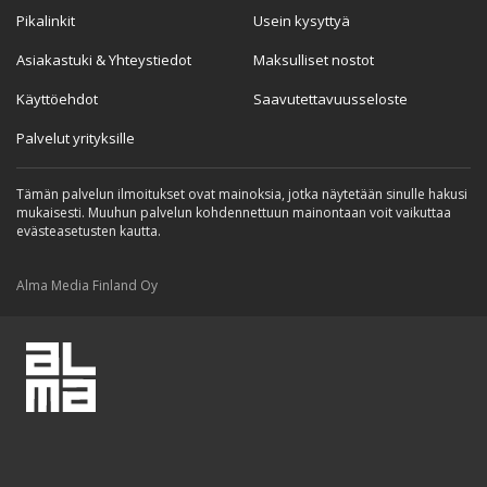
Pikalinkit
Usein kysyttyä
Asiakastuki & Yhteystiedot
Maksulliset nostot
Käyttöehdot
Saavutettavuusseloste
Palvelut yrityksille
Tämän palvelun ilmoitukset ovat mainoksia, jotka näytetään sinulle hakusi
mukaisesti. Muuhun palvelun kohdennettuun mainontaan voit vaikuttaa
evästeasetusten kautta.
Alma Media Finland Oy