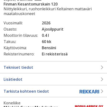
Finman Kesantomurskain 120
Niittyleikkuri, ruohonleikkuri Keltainen mattaväri
maatalouskoneet
Vuosimalli:
2026
Osasto:
Ajosilppurit
Moottorin tilavuus:
0.4 l
Takuu:
60 kk
Käyttövoima:
Bensiini
Rekisterinumero:
Ei rekisterissä
Tekniset tiedot
Lisätiedot
Tarkista kohteen tiedot
Koneliike