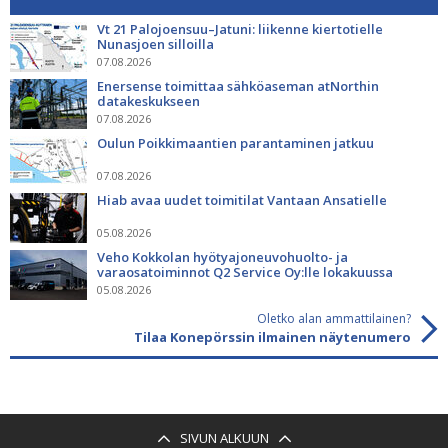
Vt 21 Palojoensuu–Jatuni: liikenne kiertotielle
Nunasjoen silloilla
07.08.2026
Enersense toimittaa sähköaseman atNorthin
datakeskukseen
07.08.2026
Oulun Poikkimaantien parantaminen jatkuu
07.08.2026
Hiab avaa uudet toimitilat Vantaan Ansatielle
05.08.2026
Veho Kokkolan hyötyajoneuvohuolto- ja
varaosatoiminnot Q2 Service Oy:lle lokakuussa
05.08.2026
Oletko alan ammattilainen?
Tilaa Konepörssin ilmainen näytenumero
SIVUN ALKUUN