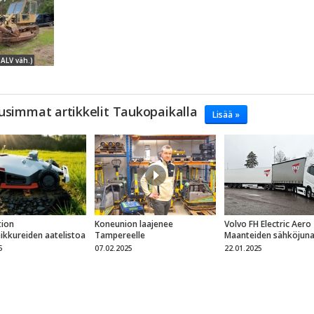
 ALV väh.)
usimmat artikkelit Taukopaikalla
Lisää »
ion
Koneunion laajenee
Volvo FH Electric Aero
eikkureiden aatelistoa
Tampereelle
Maanteiden sähköjun
5
07.02.2025
22.01.2025