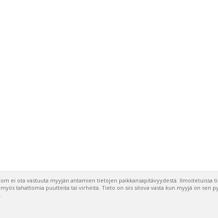
om ei ota vastuuta myyjän antamien tietojen paikkansapitävyydestä. Ilmoitetuissa t
a myös tahattomia puutteita tai virheitä. Tieto on siis sitova vasta kun myyjä on sen 
.