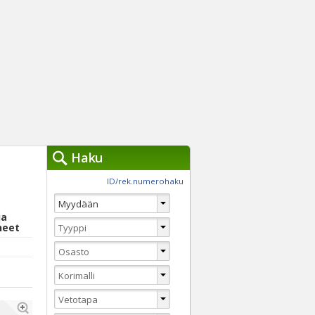
Haku
työkalut »
ID/rek.numerohaku
Käytät tällä hetkellä
jennä haut
ja
Tarkkaa hakua
neet
Vaihda Pikahakuun