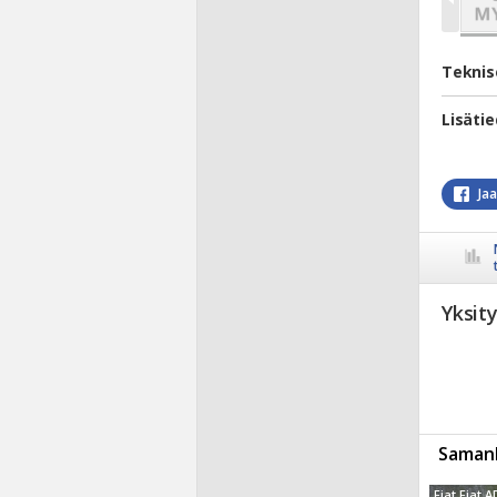
Teknis
Lisäti
Ja
Yksit
Samanl
Fiat Fiat A