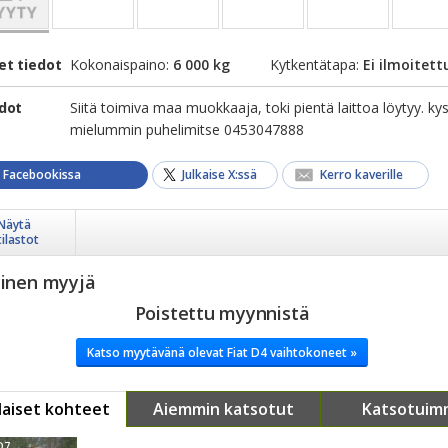
et tiedot
Kokonaispaino:
6 000 kg
Kytkentätapa:
Ei ilmoitett
edot
Siitä toimiva maa muokkaaja, toki pientä laittoa löytyy. kys
mielummin puhelimitse 0453047888
a Facebookissa
Julkaise X:ssä
Kerro kaverille
Näytä
tilastot
yinen myyjä
Poistettu myynnistä
Katso myytävänä olevat Fiat D4 vaihtokoneet »
aiset kohteet
Aiemmin katsotut
Katsotuim
D7