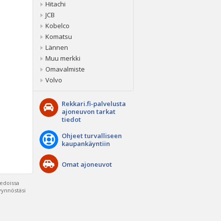
Hitachi
JCB
Kobelco
Komatsu
Lännen
Muu merkki
Omavalmiste
Volvo
Rekkari.fi-palvelusta
ajoneuvon tarkat
tiedot
Ohjeet turvalliseen
kaupankäyntiin
Omat ajoneuvot
iedoissa
pyynnöstäsi