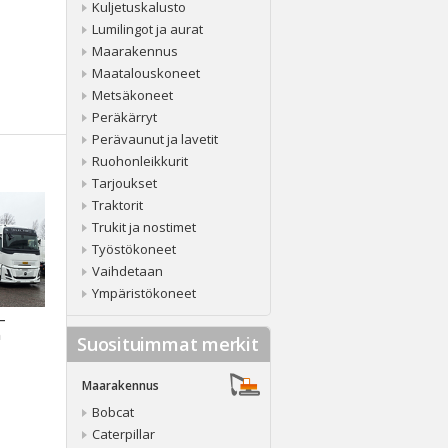
Kuljetuskalusto
Lumilingot ja aurat
Maarakennus
Maatalouskoneet
Metsäkoneet
Peräkärryt
Perävaunut ja lavetit
Ruohonleikkurit
Tarjoukset
Traktorit
Trukit ja nostimet
Työstökoneet
Vaihdetaan
Ympäristökoneet
 –
a
Suosituimmat merkit
Maarakennus
Bobcat
Caterpillar