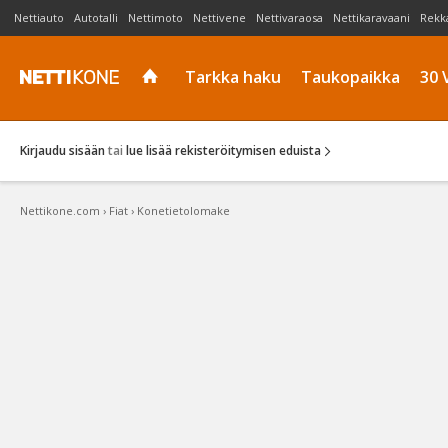
Nettiauto
Autotalli
Nettimoto
Nettivene
Nettivaraosa
Nettikaravaani
Rekk
Tarkka haku
Taukopaikka
30 
Kirjaudu sisään
tai
lue lisää rekisteröitymisen eduista
Nettikone.com
›
Fiat
›
Konetietolomake