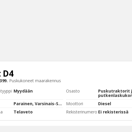
t
D4
Haku
399.
Puskukoneet maarakennus
Tyh
styyppi
Myydään
Osasto
Puskutraktorit 
putkenlaskuko
Parainen, Varsinais-Suomi
Moottori
Diesel
pa
Telaveto
Rekisterinumero
Ei rekisterissä