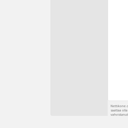
Nettikone.c
saattaa oll
vahvistanut