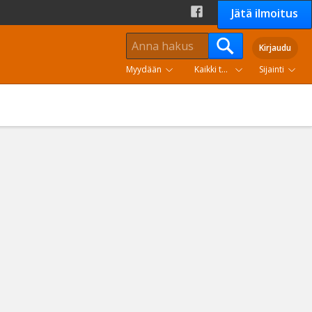
Jätä ilmoitus
Kirjaudu
Myydään
Kaikki tuoteryhmät
Sijainti