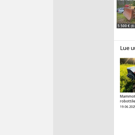
5 500 €
(Ei
Lue u
Mammot
robottil
19.06.202