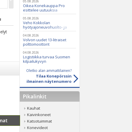
05.08.2026
Oikea Konekauppa Pro
esittelee uutuuksia
ammattikäyttöön
u
05.08.2026
Veho Kokkolan
hyötyajoneuvohuolto- ja
elyt
varaosatoiminnot Q2 Service
Oy:lle lokakuussa
04.08.2026
Volvon uudet 13-litraiset
polttomoottorit
04.08.2026
Logistiikka turvaa Suomen
kilpailukyvyn
Oletko alan ammattilainen?
Tilaa Konepörssin
ilmainen näytenumero
Pikalinkit
Kauhat
Kaivinkoneet
mat
Katsotuimmat
Konevideot