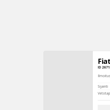
Fia
ID
2671
Ilmoitu
Sijainti
Vetota