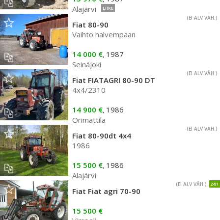
Alajärvi
LIIKE
(EI ALV VÄH.)
Fiat 80-90
Vaihto halvempaan
14 000 €
1987
,
Seinäjoki
(EI ALV VÄH.)
Fiat FIATAGRI 80-90 DT
4x4/2310
14 900 €
1986
,
Orimattila
(EI ALV VÄH.)
Fiat 80-90dt 4x4
1986
15 500 €
1986
,
Alajärvi
(EI ALV VÄH.)
24H
Fiat Fiat agri 70-90
15 500 €