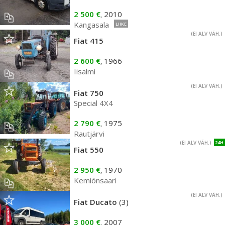
2 500 €
2010
,
Kangasala
LIIKE
(EI ALV VÄH.)
Fiat 415
2 600 €
1966
,
Iisalmi
(EI ALV VÄH.)
Fiat 750
Special 4X4
2 790 €
1975
,
Rautjärvi
(EI ALV VÄH.)
24H
Fiat 550
2 950 €
1970
,
Kemiönsaari
(EI ALV VÄH.)
Fiat Ducato
(3)
3 000 €
2007
,