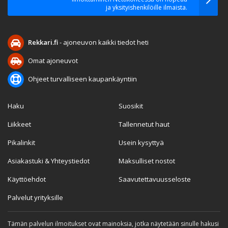
ja yksityishenkilöille ilmaista.
Rekkari.fi
- ajoneuvon kaikki tiedot heti
Omat ajoneuvot
Ohjeet turvalliseen kaupankäyntiin
Haku
Suosikit
Liikkeet
Tallennetut haut
Pikalinkit
Usein kysyttyä
Asiakastuki & Yhteystiedot
Maksulliset nostot
Käyttöehdot
Saavutettavuusseloste
Palvelut yrityksille
Tämän palvelun ilmoitukset ovat mainoksia, jotka näytetään sinulle hakusi