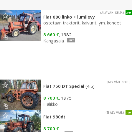
(ALV VÄH. KELP.)
24H
Fiat 680 linko + lumilevy
ostetaan traktorit, kaivurit, ym. koneet
8 660 €
1982
,
Kangasala
LIIKE
(ALV VÄH. KELP.)
Fiat 750 DT Special
(4.5)
8 700 €
1975
,
Halikko
(EI ALV VÄH.)
72H
Fiat 980dt
8 700 €