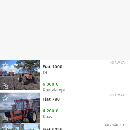
(EI ALV VÄH.)
Fiat 1000
Dt
6 000 €
Rautalampi
(EI ALV VÄH.)
Fiat 780
6 200 €
Kaavi
(ALV VÄH. KELP.)
Fiat 605b