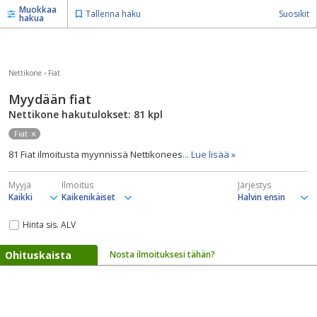
Muokkaa
Tallenna haku
Suosikit
hakua
Nettikone
›
Fiat
Myydään fiat
Nettikone hakutulokset: 81
kpl
Fiat
81 Fiat ilmoitusta myynnissä Nettikonees
... Lue lisää »
Myyjä
Ilmoitus
Järjestys
Hinta sis. ALV
Ohituskaista
Nosta ilmoituksesi tähän?