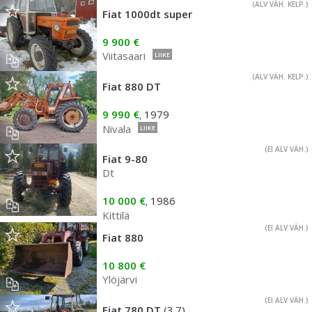
(ALV VÄH. KELP.)
Fiat 1000dt super
9 900 €
Viitasaari
LIIKE
(ALV VÄH. KELP.)
Fiat 880 DT
9 990 €
1979
,
Nivala
LIIKE
(EI ALV VÄH.)
Fiat 9-80
Dt
10 000 €
1986
,
Kittilä
(EI ALV VÄH.)
Fiat 880
10 800 €
Ylöjärvi
(EI ALV VÄH.)
Fiat 780 DT
(3.7)