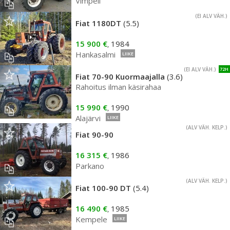
Vimpeli
(EI ALV VÄH.)
Fiat 1180DT
(5.5)
15 900 €
1984
,
Hankasalmi
LIIKE
(EI ALV VÄH.)
72H
Fiat 70-90 Kuormaajalla
(3.6)
Rahoitus ilman käsirahaa
15 990 €
1990
,
Alajärvi
LIIKE
(ALV VÄH. KELP.)
Fiat 90-90
16 315 €
1986
,
Parkano
(ALV VÄH. KELP.)
Fiat 100-90 DT
(5.4)
16 490 €
1985
,
Kempele
LIIKE