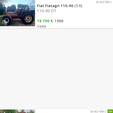
(EI ALV VÄH.)
Fiat Fiatagri 110-90
(5.9)
110-90 DT
16 700 €
1988
,
Vaala
(EI ALV VÄH.)
72H