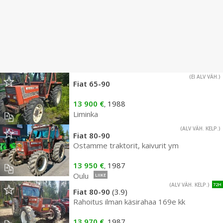
(EI ALV VÄH.)
Fiat 65-90
13 900 €
1988
,
Liminka
(ALV VÄH. KELP.)
Fiat 80-90
Ostamme traktorit, kaivurit ym
13 950 €
1987
,
Oulu
LIIKE
(ALV VÄH. KELP.)
72H
Fiat 80-90
(3.9)
Rahoitus ilman käsirahaa 169e kk
13 970 €
1987
,