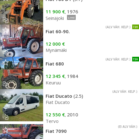
11 900 €
1976
,
Seinäjoki
LIIKE
(ALV VÄH. KELP.)
72H
Fiat 60-90.
12 000 €
Mynämäki
(ALV VÄH. KELP.)
72H
Fiat 680
12 345 €
1984
,
Keuruu
(ALV VÄH. KELP.)
Fiat Ducato
(2.5)
Fiat Ducato
12 550 €
2010
,
Tervo
(EI ALV VÄH.)
Fiat 7090