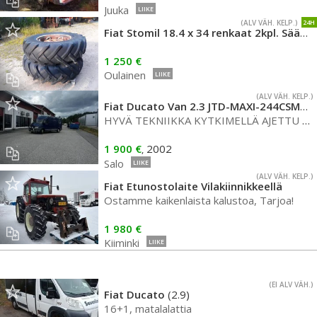
Juuka
LIIKE
(ALV VÄH. KELP.)
24H
Fiat Stomil 18.4 x 34 renkaat 2kpl. Säädettävillä painovanteilla
1 250 €
Oulainen
LIIKE
(ALV VÄH. KELP.)
Fiat Ducato Van 2.3 JTD-MAXI-244CSMNC1AY/370
HYVÄ TEKNIIKKA KYTKIMELLÄ AJETTU NOIN 1000KM KATSASTAMATON(RUOSTE...
1 900 €
2002
,
Salo
LIIKE
(ALV VÄH. KELP.)
Fiat Etunostolaite Vilakiinnikkeellä
Ostamme kaikenlaista kalustoa, Tarjoa!
1 980 €
Kiiminki
LIIKE
(EI ALV VÄH.)
Fiat Ducato
(2.9)
16+1, matalalattia