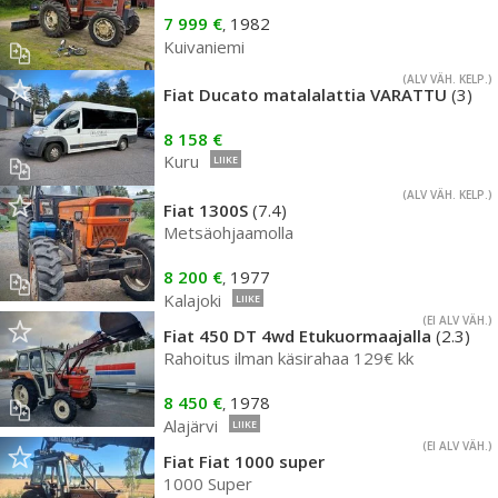
7 999 €
1982
,
Kuivaniemi
(ALV VÄH. KELP.)
Fiat Ducato matalalattia VARATTU
(3)
8 158 €
Kuru
LIIKE
(ALV VÄH. KELP.)
Fiat 1300S
(7.4)
Metsäohjaamolla
8 200 €
1977
,
Kalajoki
LIIKE
(EI ALV VÄH.)
Fiat 450 DT 4wd Etukuormaajalla
(2.3)
Rahoitus ilman käsirahaa 129€ kk
8 450 €
1978
,
Alajärvi
LIIKE
(EI ALV VÄH.)
Fiat Fiat 1000 super
1000 Super