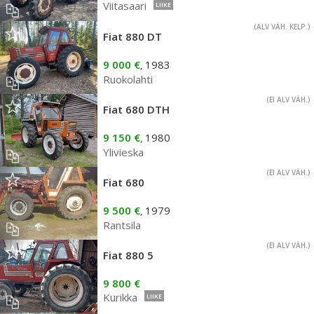
Viitasaari
LIIKE
(ALV VÄH. KELP.)
Fiat 880 DT
9 000 €
1983
,
Ruokolahti
(EI ALV VÄH.)
Fiat 680 DTH
9 150 €
1980
,
Ylivieska
(EI ALV VÄH.)
Fiat 680
9 500 €
1979
,
Rantsila
(EI ALV VÄH.)
Fiat 880 5
9 800 €
Kurikka
LIIKE