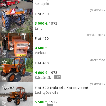
Seinäjoki
(EI ALV VÄH.)
Fiat 600
3 000 €
1973
,
Lahti
(ALV VÄH. KELP.)
Fiat 450
4 600 €
Varkaus
(EI ALV VÄH.)
Fiat 480
4 600 €
1973
,
Kärsämäki
LIIKE
(EI ALV VÄH.)
Fiat 500 traktori - Katso video!
Led-työvaloilla
5 500 €
1972
,