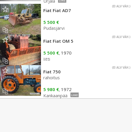
Urjala
LIIKE
(EI ALV VÄH.)
Fiat Fiat AD7
5 500 €
Pudasjärvi
(EI ALV VÄH.)
Fiat Fiat OM 5
5 500 €
1970
,
Iitti
(EI ALV VÄH.)
Fiat 750
rahoitus
5 980 €
1972
,
Kankaanpää
LIIKE