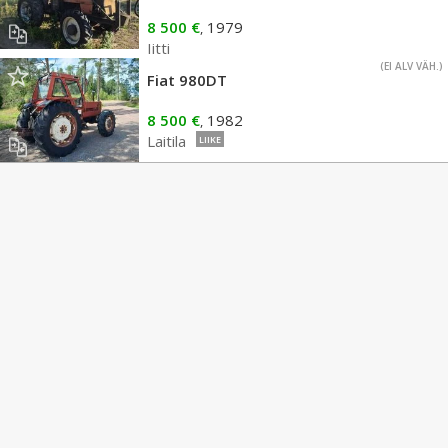
8 500 €
1979
,
Iitti
(EI ALV VÄH.)
Fiat 980DT
8 500 €
1982
,
Laitila
LIIKE