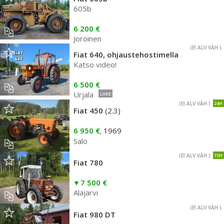
605b
6 200 €
Joroinen
(EI ALV VÄH.)
Fiat 640, ohjaustehostimella
Katso video!
6 500 €
Urjala
LIIKE
(EI ALV VÄH.)
24H
Fiat 450
(2.3)
6 950 €
1969
,
Salo
(EI ALV VÄH.)
72H
Fiat 780
7 500 €
Alajärvi
(EI ALV VÄH.)
Fiat 980 DT