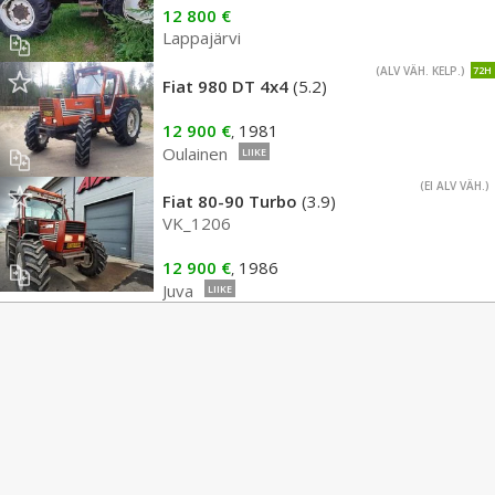
12 800 €
Lappajärvi
(ALV VÄH. KELP.)
72H
Fiat 980 DT 4x4
(5.2)
12 900 €
1981
,
Oulainen
LIIKE
(EI ALV VÄH.)
Fiat 80-90 Turbo
(3.9)
VK_1206
12 900 €
1986
,
Juva
LIIKE