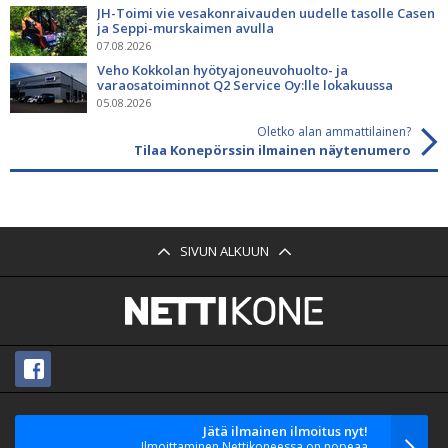
JH-Toimi vie vesakonraivauden uudelle tasolle Casen
ja Seppi-murskaimen avulla
07.08.2026
Veho Kokkolan hyötyajoneuvohuolto- ja
varaosatoiminnot Q2 Service Oy:lle lokakuussa
05.08.2026
Oletko alan ammattilainen?
Tilaa Konepörssin ilmainen näytenumero
SIVUN ALKUUN
Jätä ilmainen ilmoitus nyt!
Ilmoittaminen Nettikoneessa on nopeaa