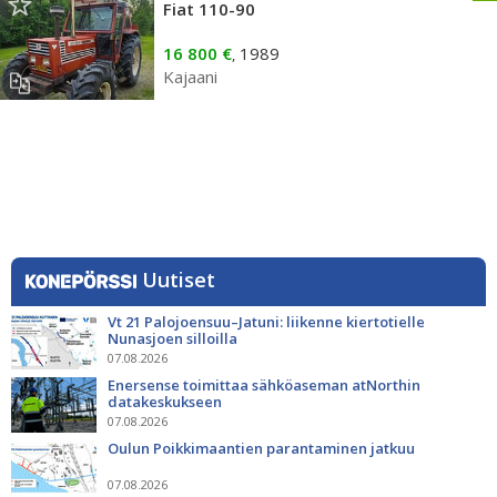
Fiat 110-90
16 800 €
1989
,
Kajaani
Uutiset
Vt 21 Palojoensuu–Jatuni: liikenne kiertotielle
Nunasjoen silloilla
07.08.2026
Enersense toimittaa sähköaseman atNorthin
datakeskukseen
07.08.2026
Oulun Poikkimaantien parantaminen jatkuu
07.08.2026