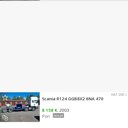
(VAT DED.)
Scania R124 GGB8X2 6NA 470
8 158 €
2003
,
Pori
DEALER