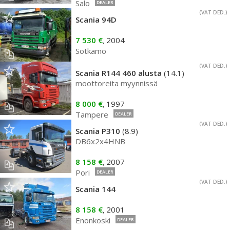
Salo
DEALER
(VAT DED.)
Scania 94D
7 530 €
2004
,
Sotkamo
(VAT DED.)
Scania R144 460 alusta
(14.1)
moottoreita myynnissä
8 000 €
1997
,
Tampere
DEALER
(VAT DED.)
Scania P310
(8.9)
DB6x2x4HNB
8 158 €
2007
,
Pori
DEALER
(VAT DED.)
Scania 144
8 158 €
2001
,
Enonkoski
DEALER