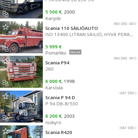
5 500 €
2000
,
Karijoki
(NO DED. VAT)
Scania 110 SÄILIÖAUTO
ISO 13400 LITRAN SÄILIÖ, HYVÄ PERÄVAUNUAIHIO
5 999 €
Pomarkku
DEALER
(NO DED. VAT)
Scania P94
260
6 000 €
1998
,
Karstula
(VAT DED.)
Scania P 94 D
P 94 DB-B/530
6 200 €
2003
,
Isokyrö
(VAT DED.)
Scania R420