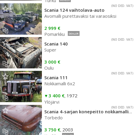
Turku
(NO DED. VAT)
Scania 124 vaihtolava-auto
Avomalli purettavaksi tai varaosiksi
2 999 €
Pomarkku
DEALER
(NO DED. VAT)
Scania 140
Super
3 000 €
Oulu
(NO DED. VAT)
Scania 111
Nokkamalli 6x2
3 400 €
1972
,
Ylöjärvi
(NO DED. VAT)
Scania 4-sarjan konepeitto nokkamalliin
Torbedo
3 750 €
2003
,