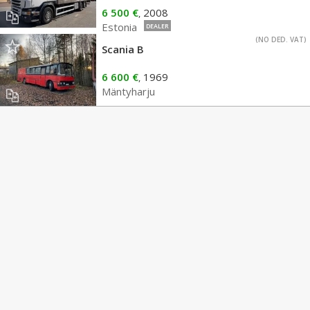
6 500 €
2008
,
Estonia
DEALER
(NO DED. VAT)
Scania B
6 600 €
1969
,
Mäntyharju