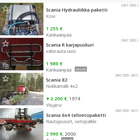
(VAT DED.)
Scania Hydrauliikka paketti
Kovi
1 255 €
Kankaanpää
(VAT DED.)
Scania R karjapuskuri
valorauta uusi
1 980 €
Kankaanpää
DEALER
(NO DED. VAT)
Scania 82
Nokkamalli 4x2
2 200 €
1974
,
Ylöjärvi
(NO DED. VAT)
Scania 6x4 telivetopaketti
Rautajouset, vetopalkki
2 990 €
2000
,
DEALER