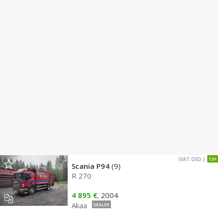
(VAT DED.)
72H
Scania P94
(9)
R 270
4 895 €
2004
,
Akaa
DEALER