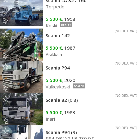
Scania LA 82 / 160
Torpedo
5 500 €
1958
,
Koski
DEALER
(NO DED. VAT)
Scania 142
5 500 €
1987
,
Asikkala
(NO DED. VAT)
Scania P94
5 500 €
2020
,
Valkeakoski
DEALER
(NO DED. VAT)
Scania 82
(6.8)
5 500 €
1983
,
Inari
(NO DED. VAT)
Scania P94
(9)
P94 DB4X2 LB 230 9.0