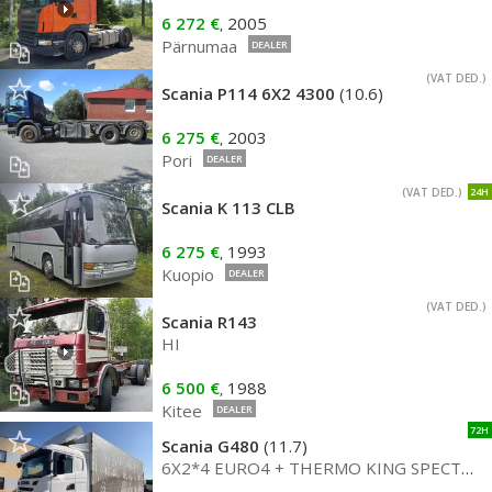
6 272 €
2005
,
Pärnumaa
DEALER
(VAT DED.)
Scania P114 6X2 4300
(10.6)
6 275 €
2003
,
Pori
DEALER
(VAT DED.)
24H
Scania K 113 CLB
6 275 €
1993
,
Kuopio
DEALER
(VAT DED.)
Scania R143
HI
6 500 €
1988
,
Kitee
DEALER
72H
Scania G480
(11.7)
6X2*4 EURO4 + THERMO KING SPECTRUM + RETARDER