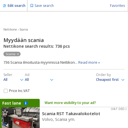
Edit search
Save search
Favorites
Nettikone
›
Scania
Myydään scania
Nettikone search results: 736
pcs
Scania
736 Scania ilmoitusta myynnissä Nettikon
... Read more »
Seller
Ad
Order by
Price Inc.VAT
Fast lane
Want more visibility to your ad?
(VAT DED.)
Scania RST Takavalokotelot
Volvo, Scania ym.