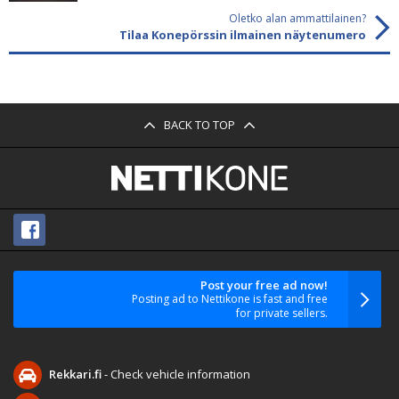
Oletko alan ammattilainen?
Tilaa Konepörssin ilmainen näytenumero
BACK TO TOP
Post your free ad now!
Posting ad to Nettikone is fast and free
for private sellers.
Rekkari.fi
- Check vehicle information