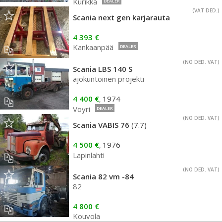
Kurikka
DEALER
(VAT DED.)
Scania next gen karjarauta
4 393 €
Kankaanpää
DEALER
(NO DED. VAT)
Scania LBS 140 S
ajokuntoinen projekti
4 400 €
1974
,
Vöyri
DEALER
(NO DED. VAT)
Scania VABIS 76
(7.7)
4 500 €
1976
,
Lapinlahti
(NO DED. VAT)
Scania 82 vm -84
82
4 800 €
Kouvola