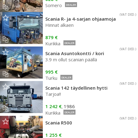
Somero
DEALER
(VAT DED.)
Scania R- ja 4-sarjan ohjaamoja
Hinnat alkaen
879 €
Kurikka
DEALER
(VAT DED.)
Scania Asuntokontti / kori
3.9 m ollut scanian päällä
995 €
Turku
DEALER
(VAT DED.)
Scania 142 täydellinen hytti
Tarjoa!!
1 242 €
1986
,
Kurikka
DEALER
(VAT DED.)
Scania R500
1 255 €