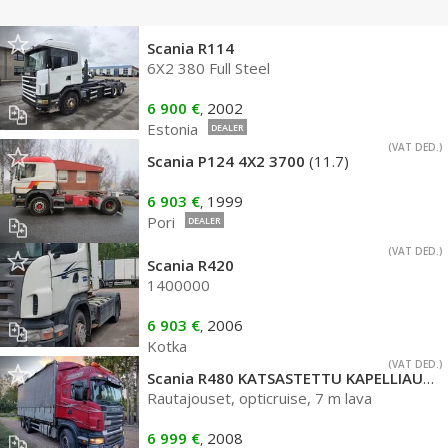
Scania R114
6X2 380 Full Steel
6 900 €
2002
,
Estonia
DEALER
(VAT DED.)
Scania P124 4X2 3700
(11.7)
6 903 €
1999
,
Pori
DEALER
(VAT DED.)
Scania R420
1400000
6 903 €
2006
,
Kotka
(VAT DED.)
Scania R480 KATSASTETTU KAPELLIAUTO
Rautajouset, opticruise, 7 m lava
6 999 €
2008
,