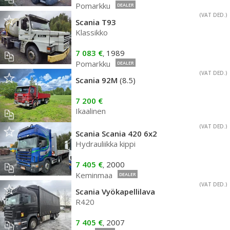
Pomarkku
DEALER
(VAT DED.)
Scania T93
Klassikko
7 083 €
1989
,
Pomarkku
DEALER
(VAT DED.)
Scania 92M
(8.5)
7 200 €
Ikaalinen
(VAT DED.)
Scania Scania 420 6x2
Hydrauliikka kippi
7 405 €
2000
,
Keminmaa
DEALER
(VAT DED.)
Scania Vyökapellilava
R420
7 405 €
2007
,