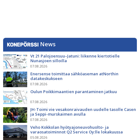
News
Vt 21 Palojoensuu–Jatuni: liikenne kiertotielle
Nunasjoen silloilla
07.08.2026
Enersense toimittaa sähköaseman atNorthin
datakeskukseen
07.08.2026
Oulun Poikkimaantien parantaminen jatkuu
07.08.2026
JH-Toimi vie vesakonraivauden uudelle tasolle Casen
ja Seppi-murskaimen avulla
07.08.2026
Veho Kokkolan hyötyajoneuvohuolto- ja
varaosatoiminnot Q2 Service Oy:lle lokakuussa
05.08.2026