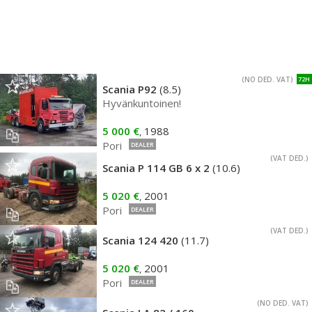
(NO DED. VAT)
72H
Scania P92
(8.5)
Hyvänkuntoinen!
5 000 €
1988
,
Pori
DEALER
(VAT DED.)
Scania P 114 GB 6 x 2
(10.6)
5 020 €
2001
,
Pori
DEALER
(VAT DED.)
Scania 124 420
(11.7)
5 020 €
2001
,
Pori
DEALER
(NO DED. VAT)