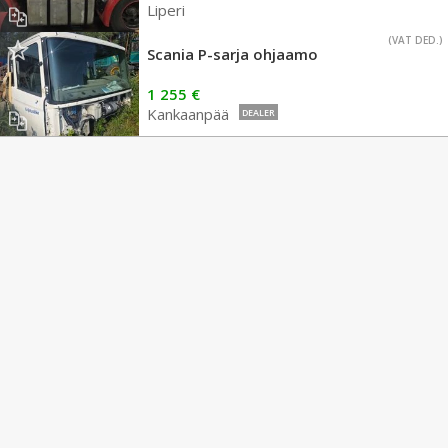
Liperi
(VAT DED.)
Scania P-sarja ohjaamo
1 255 €
Kankaanpää
DEALER