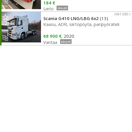
184 €
Lieto
DEALER
(VAT DED.)
Scania G410 LNG/LBG 6x2
(13)
Kaasu, ADR, siirtopöytä, paripyöräteli
68 900 €
2020
,
Vantaa
DEALER