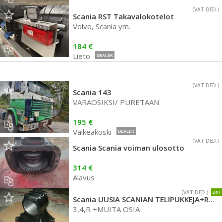
(VAT DED.)
Scania RST Takavalokotelot
Volvo, Scania ym.
184 €
Lieto
DEALER
(VAT DED.)
Scania 143
VARAOSIKSI/ PURETAAN
195 €
Valkeakoski
DEALER
(VAT DED.)
Scania Scania voiman ulosotto
314 €
Alavus
(VAT DED.)
24H
Scania UUSIA SCANIAN TELIPUKKEJA+RUNKOPALKKISARJOJA
3,4,R +MUITA OSIA