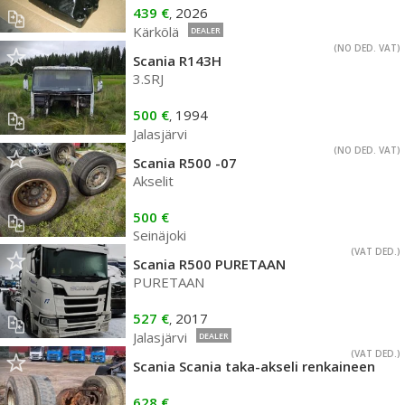
439 €
2026
,
Kärkölä
DEALER
(NO DED. VAT)
Scania R143H
3.SRJ
500 €
1994
,
Jalasjärvi
(NO DED. VAT)
Scania R500 -07
Akselit
500 €
Seinäjoki
(VAT DED.)
Scania R500 PURETAAN
PURETAAN
527 €
2017
,
Jalasjärvi
DEALER
(VAT DED.)
Scania Scania taka-akseli renkaineen
628 €