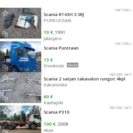
(VAT DED.)
Scania R143H 3.SRJ
PURKUOSAA!
10 €
1991
,
Jalasjärvi
(VAT DED.)
Scania Puretaan
13 €
Enonkoski
DEALER
(NO DED. VAT)
Scania 2 sarjan takavalon rungot 4kpl
Kalvanoidut
60 €
Kauhajoki
(NO DED. VAT)
Scania P310
100 €
2008
,
Akaa